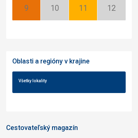
September:
Október:
November:
December:
Najlepší
Nízka
Dobrý
Nízka
sezóna
sezóna
Oblasti a regióny v krajine
Všetky lokality
Cestovateľský magazín