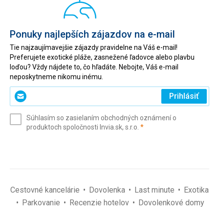
Ponuky najlepších zájazdov na e-mail
Tie najzaujímavejšie zájazdy pravidelne na Váš e-mail!
Preferujete exotické pláže, zasnežené ľadovce alebo plavbu
loďou? Vždy nájdete to, čo hľadáte. Nebojte, Váš e-mail
neposkytneme nikomu inému.
Zadajte
Prihlásiť
svoj
e-
Súhlasím so zasielaním obchodných oznámení o
mail
(povinné)
produktoch spoločnosti Invia.sk, s.r.o.
*
(povinné)
*
Cestovné kancelárie
Dovolenka
Last minute
Exotika
Parkovanie
Recenzie hotelov
Dovolenkové domy