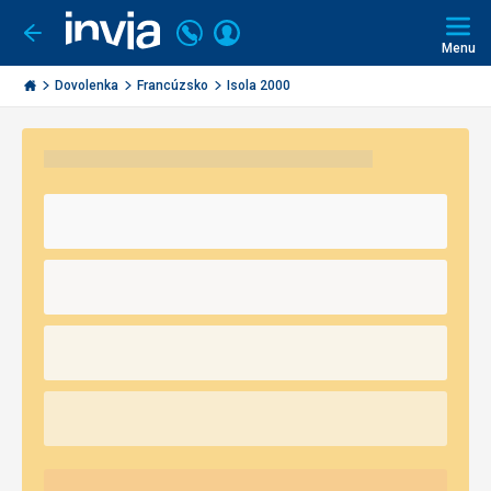
Volajte
Prihlásiť
Ísť
späť
+421
Menu
sa
2
Invia.sk
3221
Dovolenka
Francúzsko
Isola 2000
0491