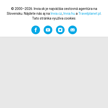
© 2000–2026. Invia.sk je najväčšia cestovná agentúra na
Slovensku. Nájdete nás aj na
Invia.cz
,
Invia.hu
a
Travelplanet.pl
.
Tato stránka využíva
cookies
.
Facebook
YouTube
Instagram
Odporučiť