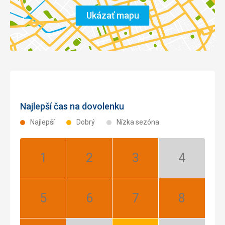
Ukázať mapu
Najlepší čas na dovolenku
Najlepší
Dobrý
Nízka sezóna
Január:
Február:
Marec:
Apríl:
Najlepší
Najlepší
Najlepší
Nízka
sezóna
Máj:
Jún:
Júl:
August:
Najlepší
Najlepší
Najlepší
Najlepší