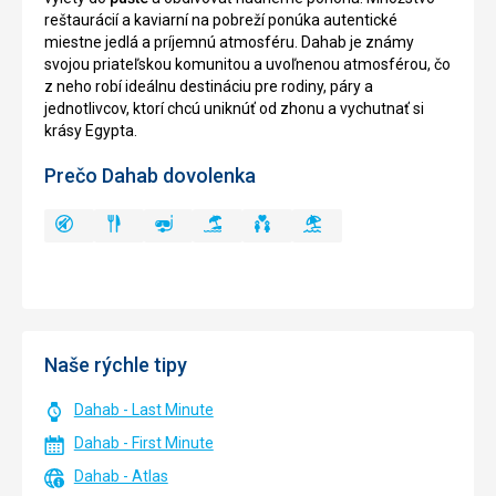
reštaurácií a kaviarní na pobreží ponúka autentické
miestne jedlá a príjemnú atmosféru. Dahab je známy
svojou priateľskou komunitou a uvoľnenou atmosférou, čo
z neho robí ideálnu destináciu pre rodiny, páry a
jednotlivcov, ktorí chcú uniknúť od zhonu a vychutnať si
krásy Egypta.
Prečo Dahab dovolenka
Naše rýchle tipy
Dahab - Last Minute
Dahab - First Minute
Dahab - Atlas