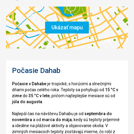
Ukázať mapu
Počasie Dahab
Počasie v Dahabe
je tropické, s horúcimi a slnečnými
dňami počas celého roka. Teploty sa pohybujú od
15 °C v
zime
do
35 °C v lete
, pričom najteplejšie mesiace sú od
júla do augusta
.
Najlepší čas na návštevu Dahabu je od
septembra do
novembra
a od
marca do mája
, kedy sú teploty príjemné
a ideálne na plážové aktivity a objavovanie okolia. V
zimných mesiacoch teploty zostávajú mierne, čo robí z