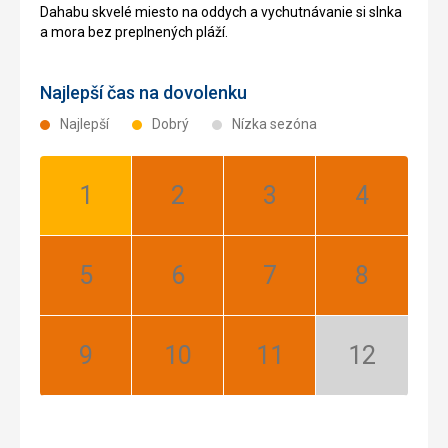
Dahabu skvelé miesto na oddych a vychutnávanie si slnka
a mora bez preplnených pláží.
Najlepší čas na dovolenku
Najlepší
Dobrý
Nízka sezóna
Január:
Február:
Marec:
Apríl:
Dobrý
Najlepší
Najlepší
Najlepší
Máj:
Jún:
Júl:
August:
Najlepší
Najlepší
Najlepší
Najlepší
September:
Október:
November:
December:
Najlepší
Najlepší
Najlepší
Nízka
sezóna