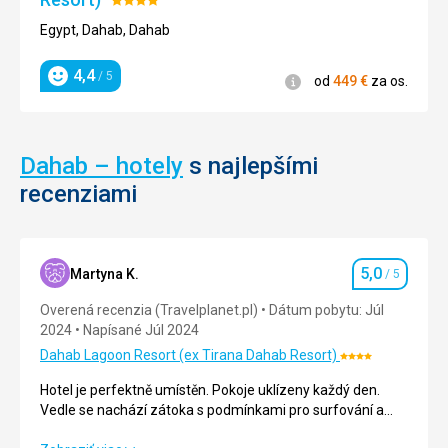
Hodnotenie:
4/5
Egypt, Dahab, Dahab
4,4
/ 5
Informácie
od
449
€
za os.
Hodnotenie
Dahab – hotely
s najlepšími
recenziami
5,0
Martyna K.
/ 5
Hodnotenie
Overená recenzia (Travelplanet.pl)
Dátum pobytu: Júl
2024
Napísané Júl 2024
Dahab Lagoon Resort (ex Tirana Dahab Resort)
Hodnotenie:
4/5
Hotel je perfektně umístěn. Pokoje uklízeny každý den.
Vedle se nachází zátoka s podmínkami pro surfování a
další sporty. Hotelová pláž je rozlehlá, hlídaná, s určenými