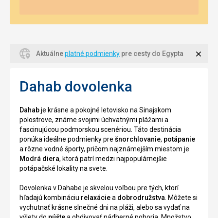
Zavri
Aktuálne
platné podmienky
pre cesty do Egypta
Dahab dovolenka
Dahab
je krásne a pokojné letovisko na Sinajskom
polostrove, známe svojimi úchvatnými plážami a
fascinujúcou podmorskou scenériou. Táto destinácia
ponúka ideálne podmienky pre
šnorchlovanie
,
potápanie
a rôzne vodné športy, pričom najznámejším miestom je
Modrá diera
, ktorá patrí medzi najpopulárnejšie
potápačské lokality na svete.
Dovolenka v Dahabe je skvelou voľbou pre tých, ktorí
hľadajú kombináciu
relaxácie
a
dobrodružstva
. Môžete si
vychutnať krásne slnečné dni na pláži, alebo sa vydať na
výlety do
púšte
a obdivovať nádherné pohoria. Množstvo