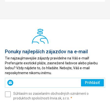
Ponuky najlepších zájazdov na e-mail
Tie najzaujímavejšie zájazdy pravidelne na Váš e-mail!
Preferujete exotické pláže, zasnežené ľadovce alebo plavbu
loďou? Vždy nájdete to, čo hľadáte. Nebojte, Váš e-mail
neposkytneme nikomu inému.
Zadajte
Prihlásiť
svoj
e-
Súhlasím so zasielaním obchodných oznámení o
mail
(povinné)
produktoch spoločnosti Invia.sk, s.r.o.
*
(povinné)
*