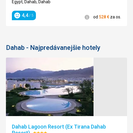
4/5
Egypt, Dahab, Dahab
4,4
/ 5
Informácie
od
528
€
za os.
Hodnotenie
Dahab - Najpredávanejšie hotely
Dahab Lagoon Resort (Ex Tirana Dahab
Resort)