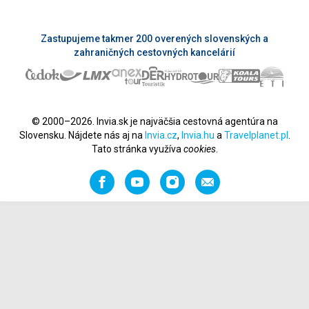
Zastupujeme takmer 200 overených slovenských a
zahraničných cestovných kancelárií
© 2000–2026. Invia.sk je najväčšia cestovná agentúra na
Slovensku. Nájdete nás aj na
Invia.cz
,
Invia.hu
a
Travelplanet.pl
.
Tato stránka využíva
cookies
.
Facebook
YouTube
Instagram
Odporučiť