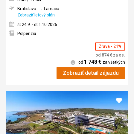
Bratislava
Larnaca
Zobraziť letový plán
št 24.9. - št 1.10.2026
Polpenzia
Zľava - 21%
od
874
€
za os.
1 748
€
Informácie
od
za všetkých
Zobraziť detail zájazdu
Pridať
do
obľúb