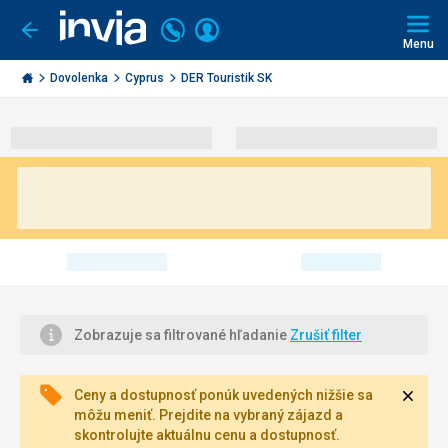
Volajte
Prihlásiť
Ísť
späť
+421
Menu
sa
2
Invia.sk
3221
Dovolenka
Cyprus
DER Touristik SK
0491
Zobrazuje sa filtrované hľadanie
Zrušiť filter
Zavri
Ceny a dostupnosť ponúk uvedených nižšie sa
môžu meniť. Prejdite na vybraný zájazd a
skontrolujte aktuálnu cenu a dostupnosť.