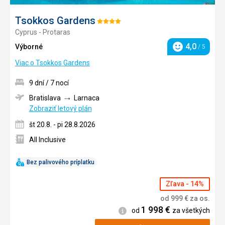
Tsokkos Gardens
Hodnotenie:
Cyprus - Protaras
4/5
4,0
Výborné
/ 5
Hodnotenie
Viac o Tsokkos Gardens
9 dní / 7 nocí
Bratislava
Larnaca
Zobraziť letový plán
št 20.8. - pi 28.8.2026
All Inclusive
Bez palivového príplatku
Zľava - 14%
od
999
€
za os.
1 998
€
Informácie
od
za všetkých