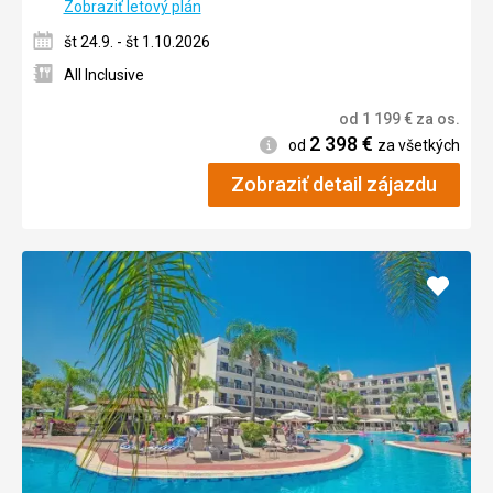
Zobraziť letový plán
št 24.9. - št 1.10.2026
All Inclusive
od
1 199
€
za os.
2 398
€
Informácie
od
za všetkých
Zobraziť detail zájazdu
Pridať
do
obľúb