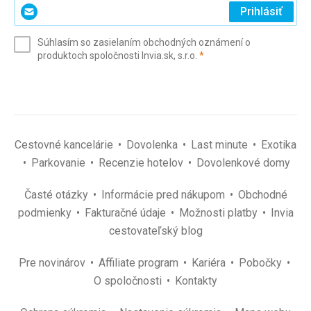
Zadajte
Prihlásiť
svoj
e-
Súhlasím so zasielaním obchodných oznámení o
mail
(povinné)
produktoch spoločnosti Invia.sk, s.r.o.
*
(povinné)
*
Cestovné kancelárie
Dovolenka
Last minute
Exotika
Parkovanie
Recenzie hotelov
Dovolenkové domy
Časté otázky
Informácie pred nákupom
Obchodné
podmienky
Fakturačné údaje
Možnosti platby
Invia
cestovateľský blog
Pre novinárov
Affiliate program
Kariéra
Pobočky
O spoločnosti
Kontakty