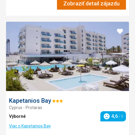
Zobraziť detail zájazdu
Pridať
do
obľúb
Kapetanios Bay
Hodnotenie:
Cyprus - Protaras
3/5
4,6
Výborné
/ 5
Hodnotenie
Viac o Kapetanios Bay