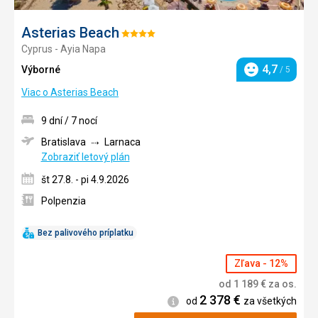
Asterias Beach
Hodnotenie:
Cyprus - Ayia Napa
4/5
4,7
Výborné
/ 5
Hodnotenie
Viac o Asterias Beach
9 dní / 7 nocí
Bratislava
Larnaca
Zobraziť letový plán
št 27.8. - pi 4.9.2026
Polpenzia
Bez palivového príplatku
Zľava - 12%
od
1 189
€
za os.
2 378
€
Informácie
od
za všetkých