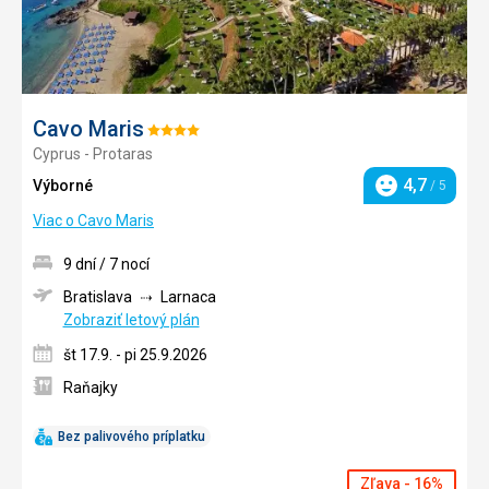
Cavo Maris
Hodnotenie:
Cyprus - Protaras
4/5
4,7
Výborné
/ 5
Hodnotenie
Viac o Cavo Maris
9 dní / 7 nocí
Bratislava
Larnaca
Zobraziť letový plán
št 17.9. - pi 25.9.2026
Raňajky
Bez palivového príplatku
Zľava - 16%