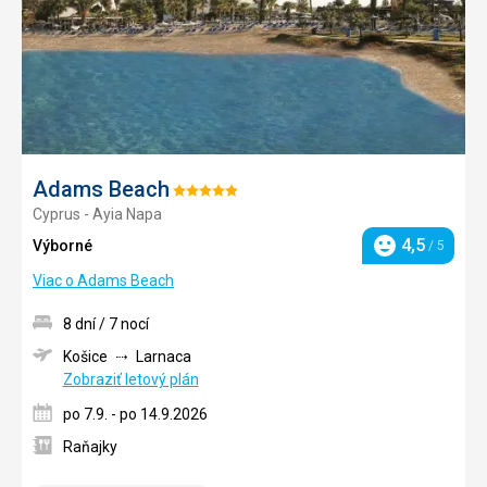
Adams Beach
Hodnotenie:
Cyprus - Ayia Napa
5/5
4,5
Výborné
/ 5
Hodnotenie
Viac o Adams Beach
8 dní / 7 nocí
Košice
Larnaca
Zobraziť letový plán
po 7.9. - po 14.9.2026
Raňajky