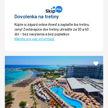
Dovolenka na tretiny
Kúpte si zájazd online ihneď a zaplaťte iba tretinu
ceny! Zostávajúce dve tretiny uhradíte za 30 a 60
dní – bez navýšenia a bez poplatkov.
Kliknite pre viac informácií.
Pridať
do
obľúb