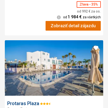
Zľava - 35%
od
992
€
za os.
1 984
€
Informácie
od
za všetkých
Zobraziť detail zájazdu
Pridať
do
obľúb
Protaras Plaza
Hodnotenie: