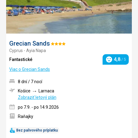
Grecian Sands
Hodnotenie:
Cyprus - Ayia Napa
4/5
4,8
Fantastické
/ 5
Hodnotenie
Viac o Grecian Sands
8 dní / 7 nocí
Košice
Larnaca
Zobraziť letový plán
po 7.9. - po 14.9.2026
Raňajky
Bez palivového príplatku