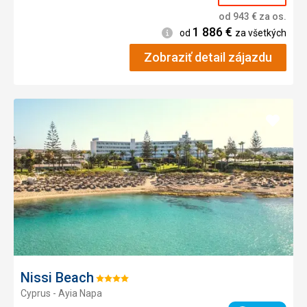
od
943
€
za os.
1 886
€
Informácie
od
za všetkých
Zobraziť detail zájazdu
Pridať
do
obľúb
Nissi Beach
Hodnotenie:
Cyprus - Ayia Napa
4/5