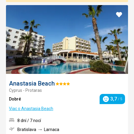
Pridať
do
obľúb
Anastasia Beach
Hodnotenie:
Cyprus - Protaras
4/5
3,7
Dobré
/ 5
Hodnotenie
Viac o Anastasia Beach
8 dní / 7 nocí
Bratislava
Larnaca