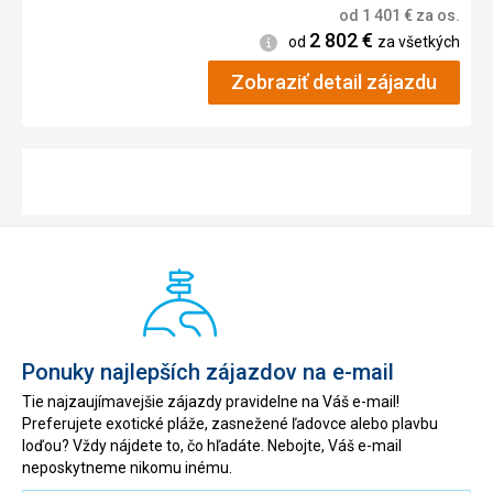
od
1 401
€
za os.
2 802
€
Informácie
od
za všetkých
Zobraziť detail zájazdu
Ponuky najlepších zájazdov na e-mail
Tie najzaujímavejšie zájazdy pravidelne na Váš e-mail!
Preferujete exotické pláže, zasnežené ľadovce alebo plavbu
loďou? Vždy nájdete to, čo hľadáte. Nebojte, Váš e-mail
neposkytneme nikomu inému.