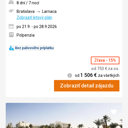
8 dní / 7 nocí
Bratislava
Larnaca
Zobraziť letový plán
po 21.9. - po 28.9.2026
Polpenzia
Bez palivového príplatku
Zľava - 15%
od
753
€
za os.
1 506
€
Informácie
od
za všetkých
Zobraziť detail zájazdu
Pridať
do
obľúb