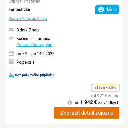
Cyprus - Protaras
3.5/5
4,8
Fantastické
/ 5
Hodnotenie
Viac o Protaras Plaza
8 dní / 7 nocí
Košice
Larnaca
Zobraziť letový plán
po 7.9. - po 14.9.2026
Polpenzia
Bez palivového príplatku
Zľava - 26%
od
971
€
za os.
1 942
€
Informácie
od
za všetkých
Zobraziť detail zájazdu