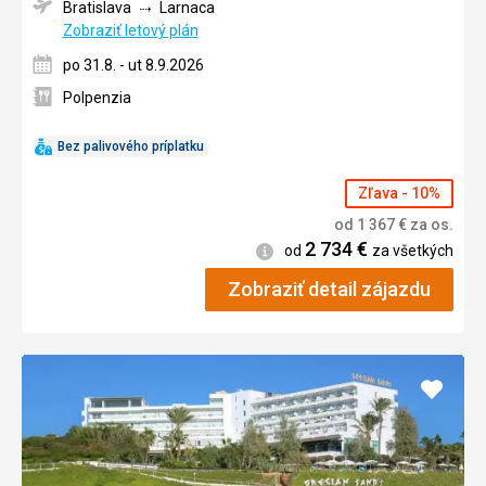
Bratislava
Larnaca
Zobraziť letový plán
po 31.8. - ut 8.9.2026
Polpenzia
Bez palivového príplatku
Zľava - 10%
od
1 367
€
za os.
2 734
€
Informácie
od
za všetkých
Zobraziť detail zájazdu
Pridať
do
obľúb