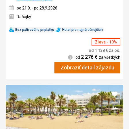
po 21.9. - po 28.9.2026
Raňajky
Bez palivového príplatku
Hotel pre najnáročnejších
Zľava - 10%
od
1 138
€
za os.
2 276
€
Informácie
od
za všetkých
Zobraziť detail zájazdu
Pridať
do
obľúb