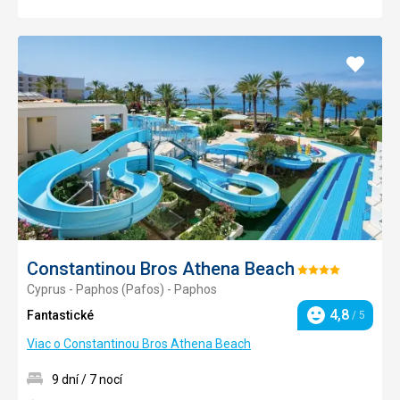
Pridať
do
obľúb
Constantinou Bros Athena Beach
Hodnotenie:
Cyprus - Paphos (Pafos) - Paphos
4/5
4,8
Fantastické
/ 5
Hodnotenie
Viac o Constantinou Bros Athena Beach
9 dní / 7 nocí