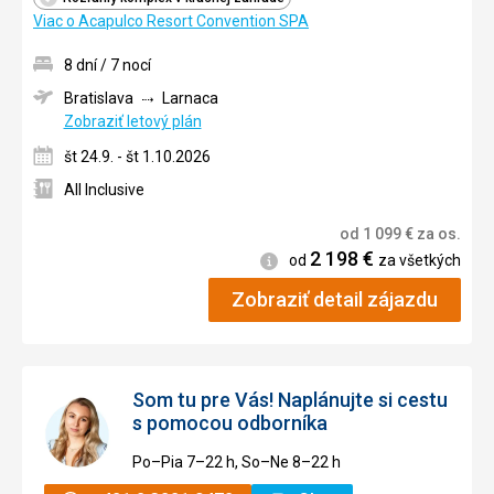
Viac o Acapulco Resort Convention SPA
8 dní / 7 nocí
Bratislava
Larnaca
Zobraziť letový plán
št 24.9. - št 1.10.2026
All Inclusive
od
1 099
€
za os.
2 198
€
Informácie
od
za všetkých
Zobraziť detail zájazdu
Som tu pre Vás! Naplánujte si cestu
s pomocou odborníka
Po–Pia 7–⁠⁠⁠⁠⁠⁠22 h, So–Ne 8–⁠⁠⁠⁠⁠⁠22 h