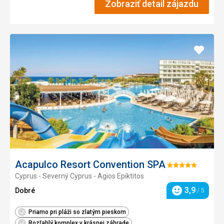
Zobraziť detail zájazdu
Pridať
do
obľúb
Acapulco Resort Convention SPA
Hodnotenie:
Cyprus - Severný Cyprus - Agios Epiktitos
5/5
3,9
Dobré
/ 5
Hodnotenie
Priamo pri pláži so zlatým pieskom
Rozľahlý komplex v krásnej záhrade