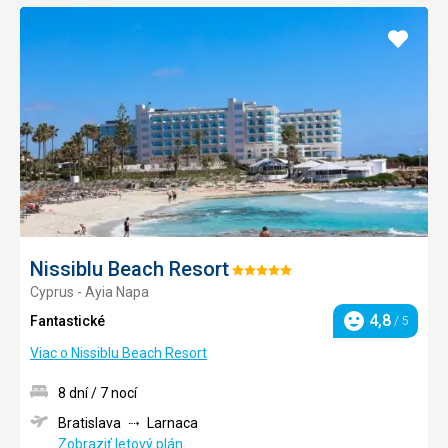
Pridať
do
obľúb
Nissiblu Beach Resort
Hodnotenie:
Cyprus - Ayia Napa
5/5
4,8
Fantastické
/ 5
Hodnotenie
Viac o Nissiblu Beach Resort
8 dní / 7 nocí
Bratislava
Larnaca
Zobraziť letový plán