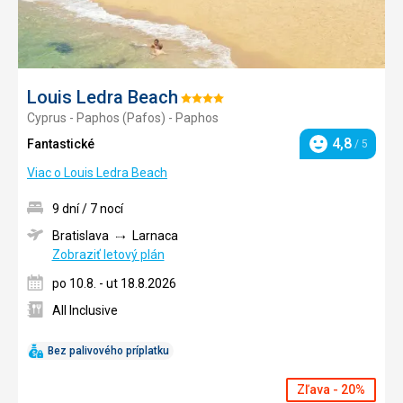
Louis Ledra Beach
Hodnotenie:
Cyprus - Paphos (Pafos) - Paphos
4/5
4,8
Fantastické
/ 5
Hodnotenie
Viac o Louis Ledra Beach
9 dní / 7 nocí
Bratislava
Larnaca
Zobraziť letový plán
po 10.8. - ut 18.8.2026
All Inclusive
Bez palivového príplatku
Zľava - 20%