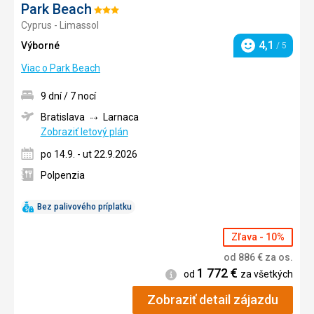
Park Beach
Hodnotenie:
Cyprus - Limassol
3/5
4,1
Výborné
/ 5
Hodnotenie
Viac o Park Beach
9 dní / 7 nocí
Bratislava
Larnaca
Zobraziť letový plán
po 14.9. - ut 22.9.2026
Polpenzia
Bez palivového príplatku
Zľava - 10%
od
886
€
za os.
1 772
€
Informácie
od
za všetkých
Zobraziť detail zájazdu