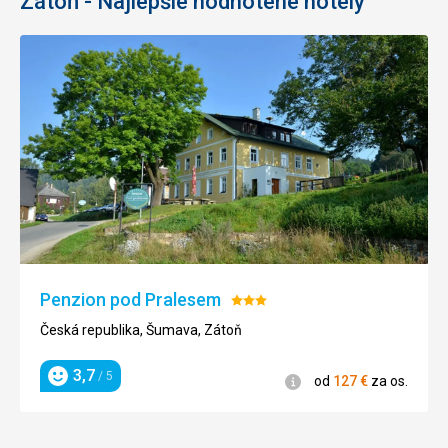
Zátoň - Najlepšie hodnotené hotely
Penzion pod Pralesem
Hodnotenie:
3/5
Česká republika, Šumava, Zátoň
3,7
/ 5
Informácie
od
127
€
za os.
Hodnotenie