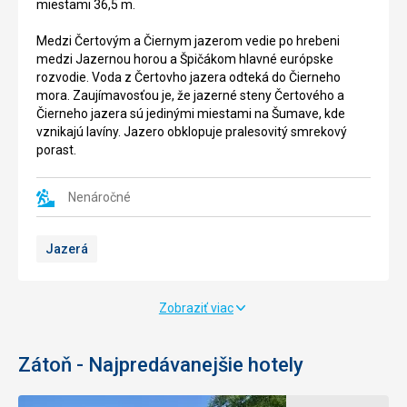
miestami 36,5 m.
Boubínom
meno
a
dostalo
Medzi Čertovým a Čiernym jazerom vedie po hrebeni
spadá
podľa
medzi Jazernou horou a Špičákom hlavné európske
pod
svojej
rozvodie. Voda z Čertovho jazera odteká do Čierneho
Chránenú
zdanlivo
mora. Zaujímavosťou je, že jazerné steny Čertového a
krajinnú
čiernej
Čierneho jazera sú jedinými miestami na Šumave, kde
oblasť
hladiny.
vznikajú lavíny. Jazero obklopuje pralesovitý smrekový
Šumava.
Maximálna
porast.
Dnes
hĺbka
má
dosahuje
rezervácia
takmer
Nenáročné
685
40
ha,
metrov.
Jazerá
na
Žijú
jej
tu
území
vzácne
sú
druhy
Zobraziť viac
stromy
bezstavovcov.
staré
až
Poskytuje
Zátoň - Najpredávanejšie hotely
500
jeden
rokov,
z