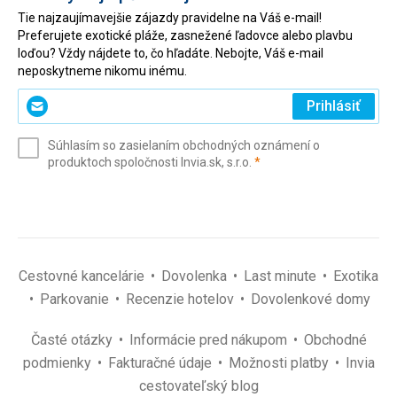
Tie najzaujímavejšie zájazdy pravidelne na Váš e-mail!
Preferujete exotické pláže, zasnežené ľadovce alebo plavbu
loďou? Vždy nájdete to, čo hľadáte. Nebojte, Váš e-mail
neposkytneme nikomu inému.
Zadajte
Prihlásiť
svoj
e-
Súhlasím so zasielaním obchodných oznámení o
mail
(povinné)
produktoch spoločnosti Invia.sk, s.r.o.
*
(povinné)
*
Cestovné kancelárie
Dovolenka
Last minute
Exotika
Parkovanie
Recenzie hotelov
Dovolenkové domy
Časté otázky
Informácie pred nákupom
Obchodné
podmienky
Fakturačné údaje
Možnosti platby
Invia
cestovateľský blog