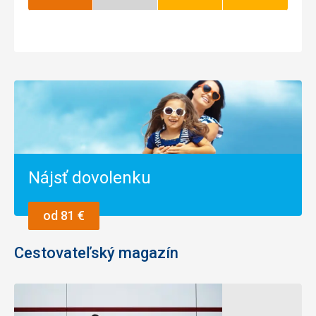
Najlepší
Nízka
Dobrý
Dobrý
sezóna
Nájsť dovolenku
od 81 €
Cestovateľský magazín