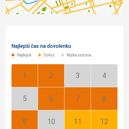
Najlepší čas na dovolenku
Najlepší
Dobrý
Nízka sezóna
Január:
Február:
Marec:
Apríl:
Najlepší
Najlepší
Nízka
Nízka
sezóna
sezóna
Máj:
Jún:
Júl:
August:
Nízka
Najlepší
Najlepší
Najlepší
sezóna
September:
Október:
November:
December: