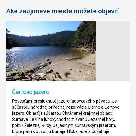
Aké zaujímavé miesta môžete objaviť
Boubínsky
Čierne
prales
jazero
Národná
Najväčšie
prírodná
kárové
rezervácia
ľadovcové
Boubín
jazero
sa
Českej
nachádza
republiky
Čertovo jazero
v
je
blízkosti
obklopené
Povesťami presiaknuté jazero ľadovcového pôvodu. Je
obce
jazernou
súčasťou národnej prírodnej rezervácie Čierne a Čertovo
Horné
horou
jazero. Oblasť je súčasťou Chránenej krajinnej oblasti
Vltavice
a
Šumava. Leží na juhovýchodnom svahu Jezernej hory,
a
tmavými
poblíž Železnej Rudy. Je jediným šumavským jazerom,
Včelné
lesmi.
ktoré patrí k povodiu Dunaja. Hĺbka jazera dosahuje
pod
Svoje