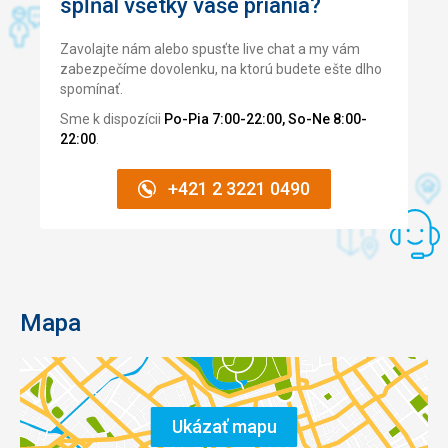
spĺňal všetky vaše priania?
Zavolajte nám alebo spusťte live chat a my vám
zabezpečíme dovolenku, na ktorú budete ešte dlho
spomínať.
Sme k dispozícii
Po-Pia 7:00-22:00, So-Ne 8:00-
22:00
.
+421 2 3221 0490
Mapa
Ukázať mapu