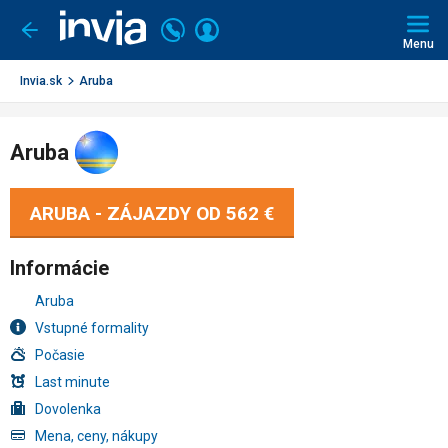
Invia.sk
Volajte
Prihlásiť
Ísť
späť
+421
Menu
sa
2
3221
Invia.sk
Aruba
0491
Aruba
ARUBA - ZÁJAZDY OD
562 €
Informácie
Aruba
Vstupné formality
Počasie
Last minute
Dovolenka
Mena, ceny, nákupy