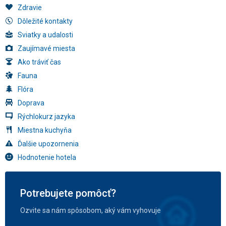
Zdravie
Dôležité kontakty
Sviatky a udalosti
Zaujímavé miesta
Ako tráviť čas
Fauna
Flóra
Doprava
Rýchlokurz jazyka
Miestna kuchyňa
Ďalšie upozornenia
Hodnotenie hotela
Potrebujete pomôcť?
Ozvite sa nám spôsobom, aký vám vyhovuje