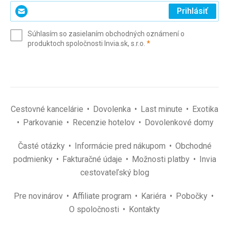
Zadajte
Prihlásiť
svoj
e-
Súhlasím so zasielaním obchodných oznámení o
mail
(povinné)
produktoch spoločnosti Invia.sk, s.r.o.
*
(povinné)
*
Cestovné kancelárie
Dovolenka
Last minute
Exotika
Parkovanie
Recenzie hotelov
Dovolenkové domy
Časté otázky
Informácie pred nákupom
Obchodné
podmienky
Fakturačné údaje
Možnosti platby
Invia
cestovateľský blog
Pre novinárov
Affiliate program
Kariéra
Pobočky
O spoločnosti
Kontakty