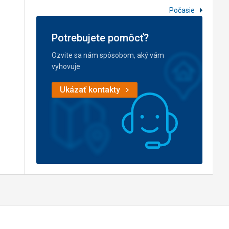
Počasie
Potrebujete pomôcť?
Ozvite sa nám spôsobom, aký vám
vyhovuje
Ukázať kontakty