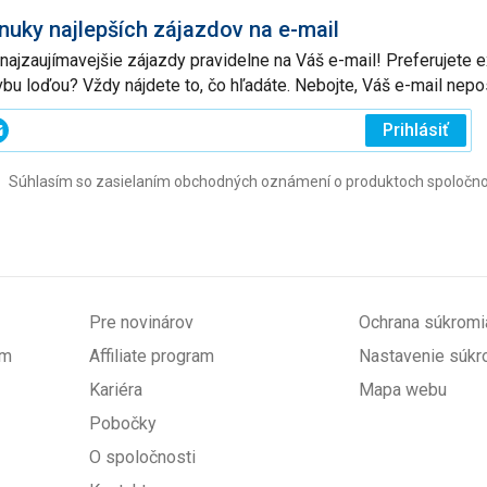
nuky najlepších zájazdov na e-mail
 najzaujímavejšie zájazdy pravidelne na Váš e-mail! Preferujete
vbu loďou? Vždy nájdete to, čo hľadáte. Nebojte, Váš e-mail ne
ajte
Prihlásiť
j
Súhlasím so zasielaním obchodných oznámení o produktoch spoločnosti 
l
ovinné)
Pre novinárov
Ochrana súkromi
om
Affiliate program
Nastavenie súkr
Kariéra
Mapa webu
Pobočky
O spoločnosti