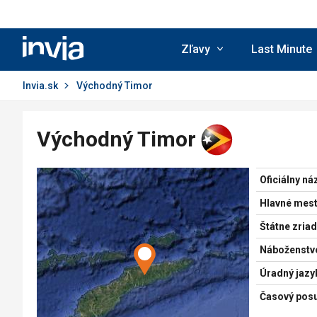
Invia.sk
Zľavy
Last Minute
Invia.sk
Východný Timor
Východný Timor
Oficiálny ná
Hlavné mest
Štátne zriad
Náboženstv
Úradný jazy
Časový pos