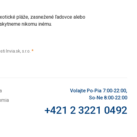
 exotické pláže, zasnežené ľadovce alebo
poskytneme nikomu inému.
(povinné)
Invia.sk, s.r.o.
*
a
Volajte Po‑Pia 7:00‑22:00,
So‑Ne 8:00‑22:00
omia
+421 2 3221 0492