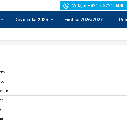
Volajte +421 2 3221 0490
Dovolenka 2026
Exotika 2026/2027
Rec
zov:
o:
enie:
o:
k:
un: