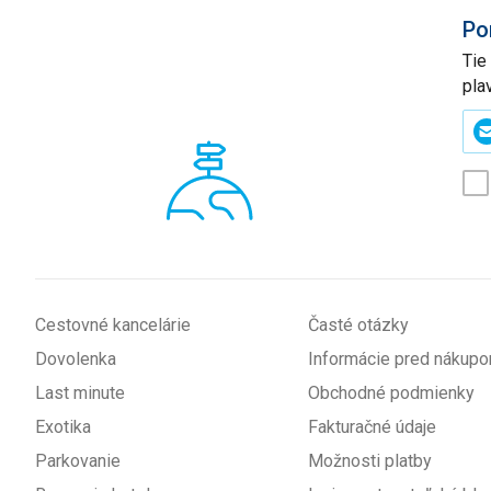
Po
Tie
pla
Zad
svo
e-
mai
(p
*
Cestovné kancelárie
Časté otázky
Dovolenka
Informácie pred nákup
Last minute
Obchodné podmienky
Exotika
Fakturačné údaje
Parkovanie
Možnosti platby