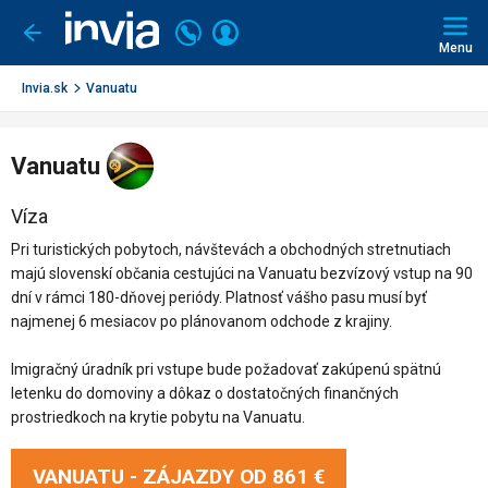
Invia.sk
Volajte
Prihlásiť
Ísť
späť
+421
Menu
sa
2
3221
Invia.sk
Vanuatu
0491
Vanuatu
Víza
Pri turistických pobytoch, návštevách a obchodných stretnutiach
majú slovenskí občania cestujúci na Vanuatu bezvízový vstup na 90
dní v rámci 180-dňovej periódy. Platnosť vášho pasu musí byť
najmenej 6 mesiacov po plánovanom odchode z krajiny.
Imigračný úradník pri vstupe bude požadovať zakúpenú spätnú
letenku do domoviny a dôkaz o dostatočných finančných
prostriedkoch na krytie pobytu na Vanuatu.
VANUATU - ZÁJAZDY OD
861 €