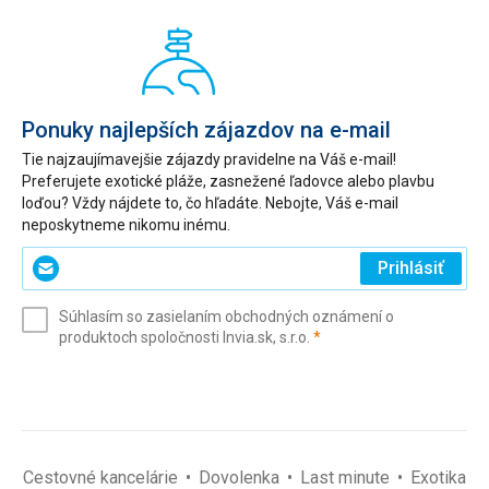
Ponuky najlepších zájazdov na e-mail
Tie najzaujímavejšie zájazdy pravidelne na Váš e-mail!
Preferujete exotické pláže, zasnežené ľadovce alebo plavbu
loďou? Vždy nájdete to, čo hľadáte. Nebojte, Váš e-mail
neposkytneme nikomu inému.
Zadajte
Prihlásiť
svoj
e-
Súhlasím so zasielaním obchodných oznámení o
mail
(povinné)
produktoch spoločnosti Invia.sk, s.r.o.
*
(povinné)
*
Cestovné kancelárie
Dovolenka
Last minute
Exotika