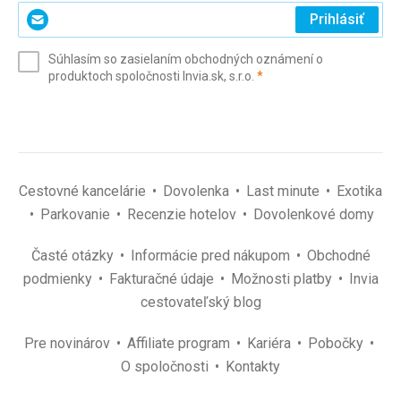
Zadajte
Prihlásiť
svoj
e-
Súhlasím so zasielaním obchodných oznámení o
mail
(povinné)
produktoch spoločnosti Invia.sk, s.r.o.
*
(povinné)
*
Cestovné kancelárie
Dovolenka
Last minute
Exotika
Parkovanie
Recenzie hotelov
Dovolenkové domy
Časté otázky
Informácie pred nákupom
Obchodné
podmienky
Fakturačné údaje
Možnosti platby
Invia
cestovateľský blog
Pre novinárov
Affiliate program
Kariéra
Pobočky
O spoločnosti
Kontakty