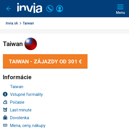
Invia.sk
Volajte
Prihlásiť
Ísť
späť
+421
Menu
sa
2
3221
Invia.sk
Taiwan
0491
Taiwan
TAIWAN - ZÁJAZDY OD
301 €
Informácie
Taiwan
Vstupné formality
Počasie
Last minute
Dovolenka
Mena, ceny, nákupy