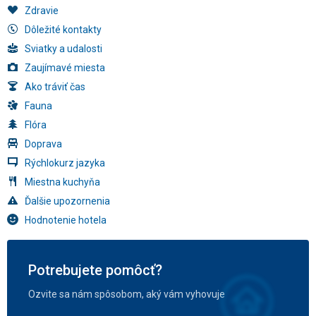
Zdravie
Dôležité kontakty
Sviatky a udalosti
Zaujímavé miesta
Ako tráviť čas
Fauna
Flóra
Doprava
Rýchlokurz jazyka
Miestna kuchyňa
Ďalšie upozornenia
Hodnotenie hotela
Potrebujete pomôcť?
Ozvite sa nám spôsobom, aký vám vyhovuje