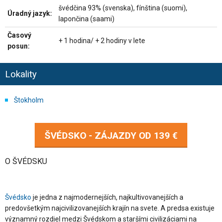
švédčina 93% (svenska), fínština (suomi),
Úradný jazyk:
lapončina (saami)
Časový
+ 1 hodina/ + 2 hodiny v lete
posun:
Lokality
Štokholm
ŠVÉDSKO - ZÁJAZDY OD
139 €
O ŠVÉDSKU
Švédsko
je jedna z najmodernejších, najkultivovanejších a
predovšetkým najcivilizovanejších krajín na svete. A predsa existuje
významný rozdiel medzi Švédskom a staršími civilizáciami na