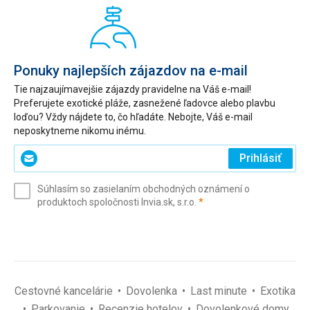
Ponuky najlepších zájazdov na e-mail
Tie najzaujímavejšie zájazdy pravidelne na Váš e-mail!
Preferujete exotické pláže, zasnežené ľadovce alebo plavbu
loďou? Vždy nájdete to, čo hľadáte. Nebojte, Váš e-mail
neposkytneme nikomu inému.
Zadajte
Prihlásiť
svoj
e-
Súhlasím so zasielaním obchodných oznámení o
mail
(povinné)
produktoch spoločnosti Invia.sk, s.r.o.
*
(povinné)
*
Cestovné kancelárie
Dovolenka
Last minute
Exotika
Parkovanie
Recenzie hotelov
Dovolenkové domy