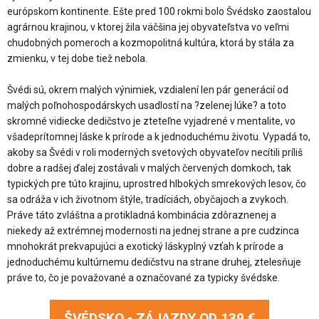
európskom kontinente. Ešte pred 100 rokmi bolo Švédsko zaostalou
agrárnou krajinou, v ktorej žila väčšina jej obyvateľstva vo veľmi
chudobných pomeroch a kozmopolitná kultúra, ktorá by stála za
zmienku, v tej dobe tiež nebola.
Švédi sú, okrem malých výnimiek, vzdialení len pár generácií od
malých poľnohospodárskych usadlostí na ?zelenej lúke? a toto
skromné vidiecke dedičstvo je zteteľne vyjadrené v mentalite, vo
všadeprítomnej láske k prírode a k jednoduchému životu. Vypadá to,
akoby sa Švédi v roli moderných svetových obyvateľov necítili príliš
dobre a radšej ďalej zostávali v malých červených domkoch, tak
typických pre túto krajinu, uprostred hlbokých smrekových lesov, čo
sa odráža v ich životnom štýle, tradíciách, obyčajoch a zvykoch.
Práve táto zvláštna a protikladná kombinácia zdôraznenej a
niekedy až extrémnej modernosti na jednej strane a pre cudzinca
mnohokrát prekvapujúci a exotický láskyplný vzťah k prírode a
jednoduchému kultúrnemu dedičstvu na strane druhej, ztelesňuje
práve to, čo je považované a označované za typicky švédske.
ŠVÉDSKO - ZÁJAZDY OD
139 €