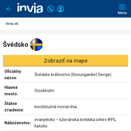
Invia.sk
Volajte
Prihlásiť
Ísť
späť
+421
Menu
sa
2
3221
Invia.sk
0491
Švédsko
Zobraziť na mape
Oficiálny
Švédske kráľovstvo (Konungariket Serige)
názov:
Hlavné
Stockholm
mesto:
Štátne
konštitučná monarchia
zriadenie:
evanjelicko – luteránska švédska cirkev 89%,
Náboženstvo:
katolíci