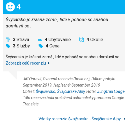
Celkom:
4
Švýcarsko je krásná země , lidé v pohodě se snahou
domluvit se .
3
Strava
4
Ubytovanie
4
Okolie
3
Služby
4
Cena
Švýcarsko je krásná země , lidé v pohodě se snahou domluvit se .
Zobraziť celú recenziu
Jiří Opravil, Overená recenzia (Invia.cz), Dátum pobytu:
September 2019, Napísané: September 2019
Oblasť:
Švajčiarsko
,
Švajčiarske Alpy
, Hotel:
Jungfrau Lodge
Táto recenzia bola preložená automaticky pomocou Google
Translate
Všetky recenzie Švajčiarsko - Švajčiarske Alpy