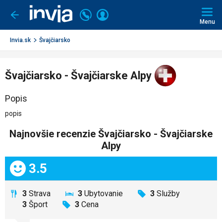
Invia.sk
Volajte
Prihlásiť
Ísť
späť
+421
Menu
sa
2
3221
Invia.sk
Švajčiarsko
0491
Švajčiarsko - Švajčiarske Alpy
Popis
popis
Najnovšie recenzie Švajčiarsko - Švajčiarske
Alpy
Celkom:
3.5
3
Strava
3
Ubytovanie
3
Služby
3
Šport
3
Cena