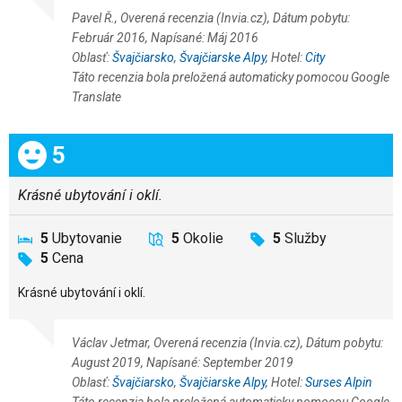
Pavel Ř., Overená recenzia (Invia.cz), Dátum pobytu:
Február 2016, Napísané: Máj 2016
Oblasť:
Švajčiarsko
,
Švajčiarske Alpy
, Hotel:
City
Táto recenzia bola preložená automaticky pomocou Google
Translate
Celkom:
5
Krásné ubytování i oklí.
5
Ubytovanie
5
Okolie
5
Služby
5
Cena
Krásné ubytování i oklí.
Václav Jetmar, Overená recenzia (Invia.cz), Dátum pobytu:
August 2019, Napísané: September 2019
Oblasť:
Švajčiarsko
,
Švajčiarske Alpy
, Hotel:
Surses Alpin
Táto recenzia bola preložená automaticky pomocou Google