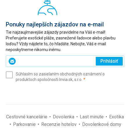
Ponuky najlepších zájazdov na e-mail
Tie najzaujímavejšie zájazdy pravidelne na Váš e-mail!
Preferujete exotické pláže, zasnežené ľadovce alebo plavbu
loďou? Vždy nájdete to, čo hľadáte. Nebojte, Váš e-mail
neposkytneme nikomu inému.
Zadajte
Prihlásiť
svoj
e-
Súhlasím so zasielaním obchodných oznámení o
mail
(povinné)
produktoch spoločnosti Invia.sk, s.r.o.
*
(povinné)
*
Cestovné kancelárie
Dovolenka
Last minute
Exotika
Parkovanie
Recenzie hotelov
Dovolenkové domy