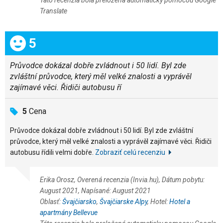
Translate
Celkom:
5
Průvodce dokázal dobře zvládnout i 50 lidí. Byl zde
zvláštní průvodce, který měl velké znalosti a vyprávěl
zajímavé věci. Řidiči autobusu ří
5
Cena
Průvodce dokázal dobře zvládnout i 50 lidí. Byl zde zvláštní
průvodce, který měl velké znalosti a vyprávěl zajímavé věci. Řidiči
autobusu řídili velmi dobře.
Zobraziť celú recenziu
Erika Orosz, Overená recenzia (Invia.hu), Dátum pobytu:
August 2021, Napísané: August 2021
Oblasť:
Švajčiarsko
,
Švajčiarske Alpy
, Hotel:
Hotel a
apartmány Bellevue