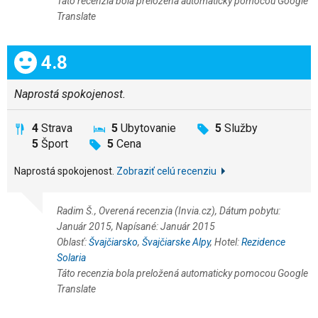
Táto recenzia bola preložená automaticky pomocou Google
Translate
Celkom:
4.8
Naprostá spokojenost.
4
Strava
5
Ubytovanie
5
Služby
5
Šport
5
Cena
Naprostá spokojenost.
Zobraziť celú recenziu
Radim Š., Overená recenzia (Invia.cz), Dátum pobytu:
Január 2015, Napísané: Január 2015
Oblasť:
Švajčiarsko
,
Švajčiarske Alpy
, Hotel:
Rezidence
Solaria
Táto recenzia bola preložená automaticky pomocou Google
Translate