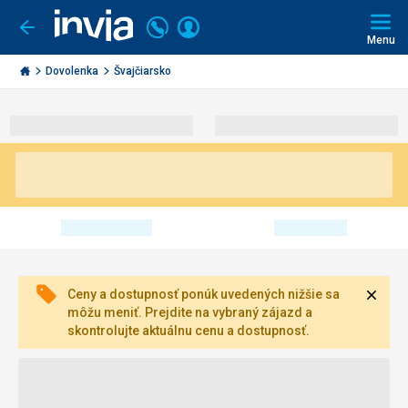
Volajte
Prihlásiť
Ísť
späť
+421
Menu
sa
2
Invia.sk
3221
Dovolenka
Švajčiarsko
0493
Zavri
Ceny a dostupnosť ponúk uvedených nižšie sa
môžu meniť. Prejdite na vybraný zájazd a
skontrolujte aktuálnu cenu a dostupnosť.