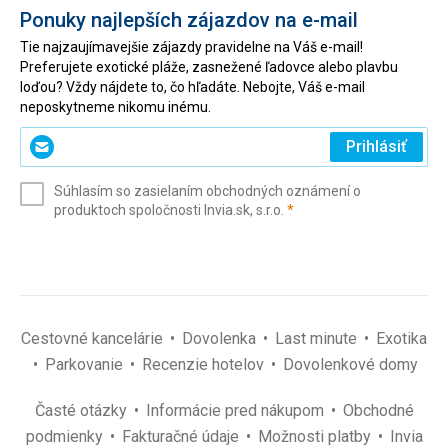
Ponuky najlepších zájazdov na e-mail
Tie najzaujímavejšie zájazdy pravidelne na Váš e-mail!
Preferujete exotické pláže, zasnežené ľadovce alebo plavbu
loďou? Vždy nájdete to, čo hľadáte. Nebojte, Váš e-mail
neposkytneme nikomu inému.
Zadajte
Prihlásiť
svoj
e-
Súhlasím so zasielaním obchodných oznámení o
mail
(povinné)
produktoch spoločnosti Invia.sk, s.r.o.
*
(povinné)
*
Cestovné kancelárie
Dovolenka
Last minute
Exotika
Parkovanie
Recenzie hotelov
Dovolenkové domy
Časté otázky
Informácie pred nákupom
Obchodné
podmienky
Fakturačné údaje
Možnosti platby
Invia