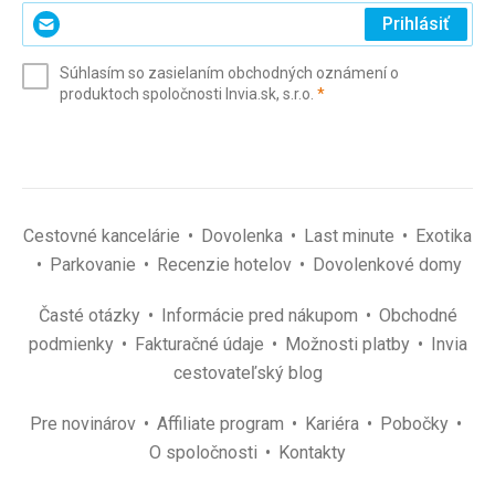
Zadajte
Prihlásiť
svoj
e-
Súhlasím so zasielaním obchodných oznámení o
mail
(povinné)
produktoch spoločnosti Invia.sk, s.r.o.
*
(povinné)
*
Cestovné kancelárie
Dovolenka
Last minute
Exotika
Parkovanie
Recenzie hotelov
Dovolenkové domy
Časté otázky
Informácie pred nákupom
Obchodné
podmienky
Fakturačné údaje
Možnosti platby
Invia
cestovateľský blog
Pre novinárov
Affiliate program
Kariéra
Pobočky
O spoločnosti
Kontakty