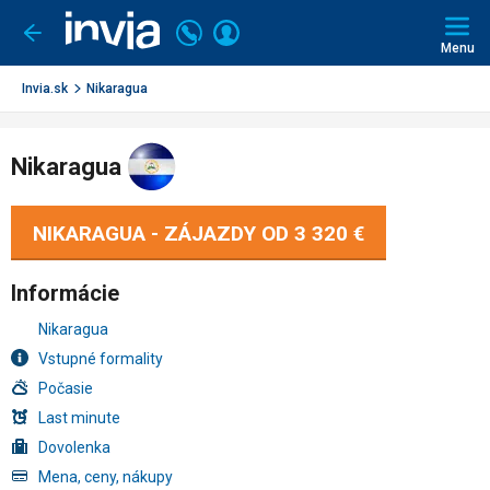
Invia.sk
Volajte
Prihlásiť
Ísť
späť
+421
Menu
sa
2
3221
Invia.sk
Nikaragua
0491
Nikaragua
NIKARAGUA - ZÁJAZDY OD
3 320 €
Informácie
Nikaragua
Vstupné formality
Počasie
Last minute
Dovolenka
Mena, ceny, nákupy