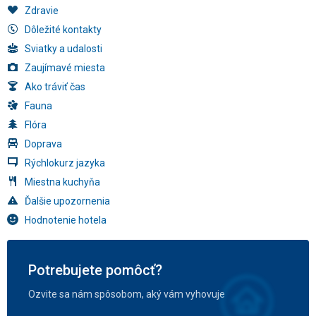
Zdravie
Dôležité kontakty
Sviatky a udalosti
Zaujímavé miesta
Ako tráviť čas
Fauna
Flóra
Doprava
Rýchlokurz jazyka
Miestna kuchyňa
Ďalšie upozornenia
Hodnotenie hotela
Potrebujete pomôcť?
Ozvite sa nám spôsobom, aký vám vyhovuje