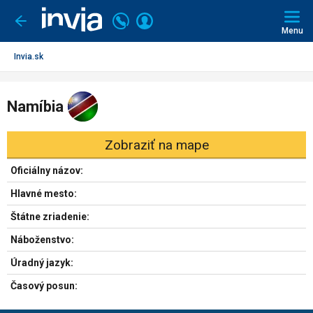
Invia.sk
Volajte
Prihlásiť
Ísť
späť
+421
Menu
sa
2
3221
Invia.sk
0491
Namíbia
Zobraziť na mape
Oficiálny názov:
Hlavné mesto:
Štátne zriadenie:
Náboženstvo:
Úradný jazyk:
Časový posun: