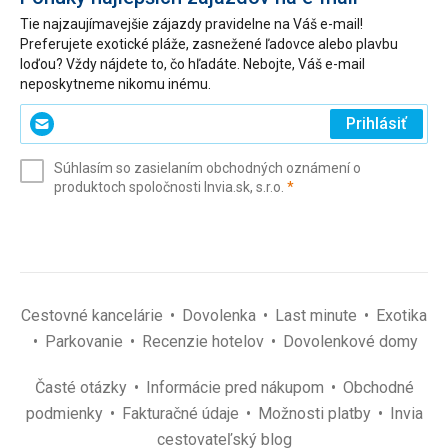
Tie najzaujímavejšie zájazdy pravidelne na Váš e-mail!
Preferujete exotické pláže, zasnežené ľadovce alebo plavbu
loďou? Vždy nájdete to, čo hľadáte. Nebojte, Váš e-mail
neposkytneme nikomu inému.
Zadajte
Prihlásiť
svoj
e-
Súhlasím so zasielaním obchodných oznámení o
mail
(povinné)
produktoch spoločnosti Invia.sk, s.r.o.
*
(povinné)
*
Cestovné kancelárie
Dovolenka
Last minute
Exotika
Parkovanie
Recenzie hotelov
Dovolenkové domy
Časté otázky
Informácie pred nákupom
Obchodné
podmienky
Fakturačné údaje
Možnosti platby
Invia
cestovateľský blog