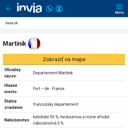
Invia.sk
Volajte
Prihlásiť
Ísť
späť
+421
Menu
sa
2
3221
Invia.sk
0491
Martinik
Zobraziť na mape
Oficiálny
Departement Martinik
názov:
Hlavné
Fort – de - France
mesto:
Štátne
francúzsky departement
zriadenie:
katolícke 95 %, hinduizmus a rôzne africké
Náboženstvo:
náboženstvá 5 %