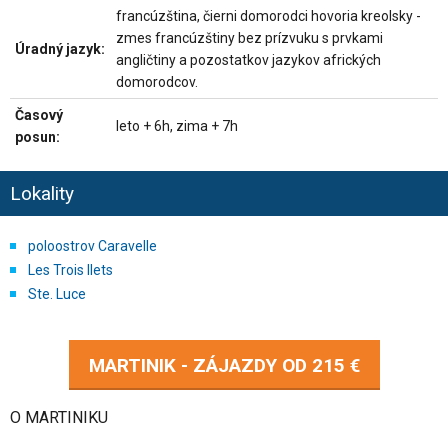
francúzština, čierni domorodci hovoria kreolsky -
zmes francúzštiny bez prízvuku s prvkami
Úradný jazyk:
angličtiny a pozostatkov jazykov afrických
domorodcov.
Časový
leto + 6h, zima + 7h
posun:
Lokality
poloostrov Caravelle
Les Trois Ilets
Ste. Luce
MARTINIK - ZÁJAZDY OD
215 €
O MARTINIKU