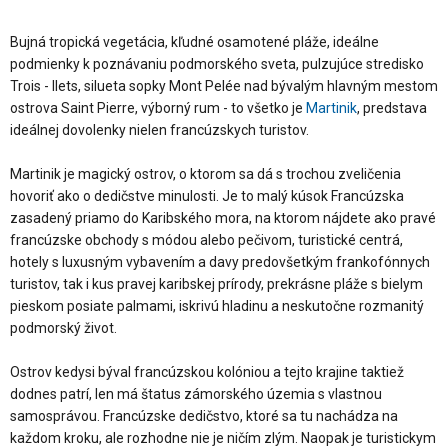
Bujná tropická vegetácia, kľudné osamotené pláže, ideálne
podmienky k poznávaniu podmorského sveta, pulzujúce stredisko
Trois - Ilets, silueta sopky Mont Pelée nad bývalým hlavným mestom
ostrova Saint Pierre, výborný rum - to všetko je
Martinik
, predstava
ideálnej dovolenky nielen francúzskych turistov.
Martinik je magický ostrov, o ktorom sa dá s trochou zveličenia
hovoriť ako o dedičstve minulosti. Je to malý kúsok Francúzska
zasadený priamo do Karibského mora, na ktorom nájdete ako pravé
francúzske obchody s módou alebo pečivom, turistické centrá,
hotely s luxusným vybavením a davy predovšetkým frankofónnych
turistov, tak i kus pravej karibskej prírody, prekrásne pláže s bielym
pieskom posiate palmami, iskrivú hladinu a neskutočne rozmanitý
podmorský život.
Ostrov kedysi býval francúzskou kolóniou a tejto krajine taktiež
dodnes patrí, len má štatus zámorského územia s vlastnou
samosprávou. Francúzske dedičstvo, ktoré sa tu nachádza na
každom kroku, ale rozhodne nie je ničím zlým. Naopak je turistickym