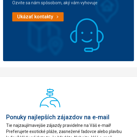
Ozvite sa nám spôsobom, aký vám vyhovuje
Ukázať kontakty
Ponuky najlepších zájazdov na e-mail
Tie najzaujímavejšie zájazdy pravidelne na Váš e-mail!
Preferujete exotické pláže, zasnežené ľadovce alebo plavbu