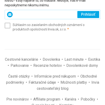
loďou? Vždy nájdete to, čo hľadáte. Nebojte, Váš e-mail
neposkytneme nikomu inému.
Zadajte
Prihlásiť
svoj
e-
Súhlasím so zasielaním obchodných oznámení o
mail
(povinné)
produktoch spoločnosti Invia.sk, s.r.o.
*
(povinné)
*
Cestovné kancelárie
Dovolenka
Last minute
Exotika
Parkovanie
Recenzie hotelov
Dovolenkové domy
Časté otázky
Informácie pred nákupom
Obchodné
podmienky
Fakturačné údaje
Možnosti platby
Invia
cestovateľský blog
Pre novinárov
Affiliate program
Kariéra
Pobočky