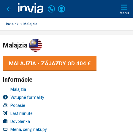
Invia.sk
Volajte
Prihlásiť
Ísť
späť
+421
Menu
sa
2
3221
Invia.sk
Malajzia
0491
Malajzia
MALAJZIA - ZÁJAZDY OD
404 €
Informácie
Malajzia
Vstupné formality
Počasie
Last minute
Dovolenka
Mena, ceny, nákupy