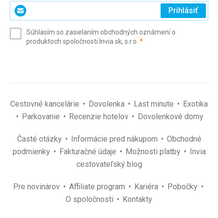
Zadajte
Prihlásiť
svoj
e-
Súhlasím so zasielaním obchodných oznámení o
mail
(povinné)
produktoch spoločnosti Invia.sk, s.r.o.
*
(povinné)
*
Cestovné kancelárie
Dovolenka
Last minute
Exotika
Parkovanie
Recenzie hotelov
Dovolenkové domy
Časté otázky
Informácie pred nákupom
Obchodné
podmienky
Fakturačné údaje
Možnosti platby
Invia
cestovateľský blog
Pre novinárov
Affiliate program
Kariéra
Pobočky
O spoločnosti
Kontakty