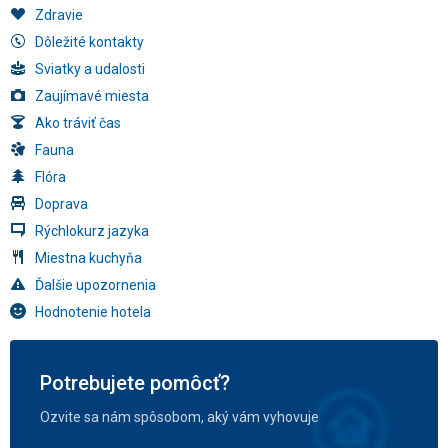
Zdravie
Dôležité kontakty
Sviatky a udalosti
Zaujímavé miesta
Ako tráviť čas
Fauna
Flóra
Doprava
Rýchlokurz jazyka
Miestna kuchyňa
Ďalšie upozornenia
Hodnotenie hotela
Potrebujete pomôcť?
Ozvite sa nám spôsobom, aký vám vyhovuje