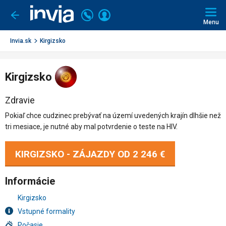
Invia.sk
Volajte
Prihlásiť
Ísť
späť
+421
Menu
sa
2
3221
Invia.sk
Kirgizsko
0491
Kirgizsko
Zdravie
Pokiaľ chce cudzinec prebývať na území uvedených krajín dlhšie než
tri mesiace, je nutné aby mal potvrdenie o teste na HIV.
KIRGIZSKO - ZÁJAZDY OD
2 246 €
Informácie
Kirgizsko
Vstupné formality
Počasie