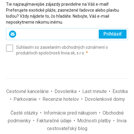
Tie najzaujímavejšie zájazdy pravidelne na Váš e-mail!
Preferujete exotické pláže, zasnežené ľadovce alebo plavbu
loďou? Vždy nájdete to, čo hľadáte. Nebojte, Váš e-mail
neposkytneme nikomu inému.
Zadajte
Prihlásiť
svoj
e-
Súhlasím so zasielaním obchodných oznámení o
mail
(povinné)
produktoch spoločnosti Invia.sk, s.r.o.
*
(povinné)
*
Cestovné kancelárie
Dovolenka
Last minute
Exotika
Parkovanie
Recenzie hotelov
Dovolenkové domy
Časté otázky
Informácie pred nákupom
Obchodné
podmienky
Fakturačné údaje
Možnosti platby
Invia
cestovateľský blog