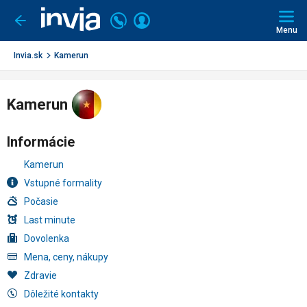
Invia.sk
Volajte
Prihlásiť
Ísť
späť
+421
Menu
sa
2
3221
Invia.sk
Kamerun
0491
Kamerun
Informácie
Kamerun
Vstupné formality
Počasie
Last minute
Dovolenka
Mena, ceny, nákupy
Zdravie
Dôležité kontakty