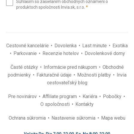
Súhlasím so zasielaním obchodných oznámení o
mail
(povinné)
produktoch spoločnosti Invia.sk, s.r.o.
*
(povinné)
*
Cestovné kancelárie
Dovolenka
Last minute
Exotika
Parkovanie
Recenzie hotelov
Dovolenkové domy
Časté otázky
Informácie pred nákupom
Obchodné
podmienky
Fakturačné údaje
Možnosti platby
Invia
cestovateľský blog
Pre novinárov
Affiliate program
Kariéra
Pobočky
O spoločnosti
Kontakty
Ochrana súkromia
Nastavenie súkromia
Mapa webu