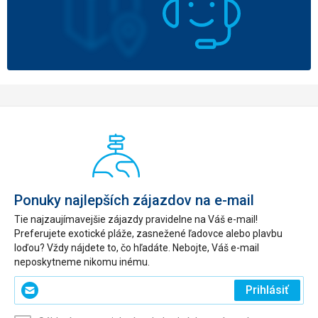
Ponuky najlepších zájazdov na e-mail
Tie najzaujímavejšie zájazdy pravidelne na Váš e-mail!
Preferujete exotické pláže, zasnežené ľadovce alebo plavbu
loďou? Vždy nájdete to, čo hľadáte. Nebojte, Váš e-mail
neposkytneme nikomu inému.
Zadajte
Prihlásiť
svoj
e-