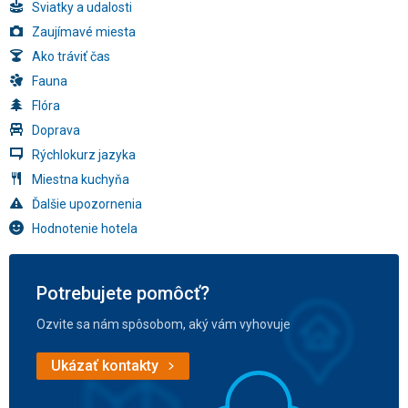
Sviatky a udalosti
Zaujímavé miesta
Ako tráviť čas
Fauna
Flóra
Doprava
Rýchlokurz jazyka
Miestna kuchyňa
Ďalšie upozornenia
Hodnotenie hotela
Potrebujete pomôcť?
Ozvite sa nám spôsobom, aký vám vyhovuje
Ukázať kontakty