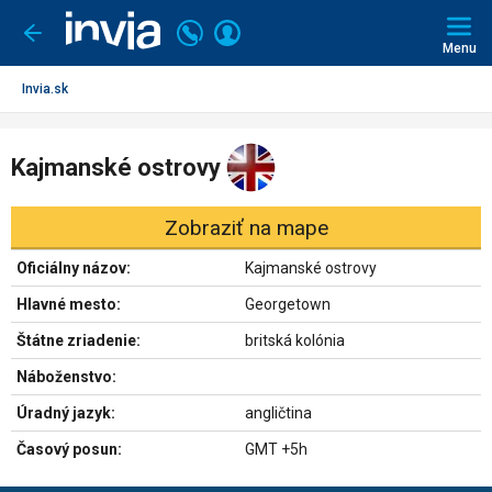
Invia.sk
Volajte
Prihlásiť
Ísť
späť
+421
Menu
sa
2
3221
Invia.sk
0491
Kajmanské ostrovy
Zobraziť na mape
Oficiálny názov:
Kajmanské ostrovy
Hlavné mesto:
Georgetown
Štátne zriadenie:
britská kolónia
Náboženstvo:
Úradný jazyk:
angličtina
Časový posun:
GMT +5h