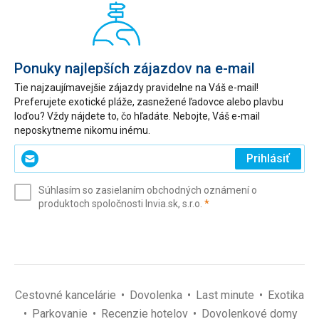
Ponuky najlepších zájazdov na e-mail
Tie najzaujímavejšie zájazdy pravidelne na Váš e-mail!
Preferujete exotické pláže, zasnežené ľadovce alebo plavbu
loďou? Vždy nájdete to, čo hľadáte. Nebojte, Váš e-mail
neposkytneme nikomu inému.
Zadajte
Prihlásiť
svoj
e-
Súhlasím so zasielaním obchodných oznámení o
mail
(povinné)
produktoch spoločnosti Invia.sk, s.r.o.
*
(povinné)
*
Cestovné kancelárie
Dovolenka
Last minute
Exotika
Parkovanie
Recenzie hotelov
Dovolenkové domy