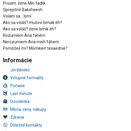
Prosím. žene Min fadlik
Sprepitné Baksheesh
Volám sa... Ismí
Ako sa voláš? mužovi Ismak éh?
Ako sa voláš? žene Ismik éh?
Rozumiem Ana fahém
Nerozumiem Ana mish fáhem
Pomôžeš mi? Momkien tesaednie?
Informácie
Jordánsko
Vstupné formality
Počasie
Last minute
Dovolenka
Mena, ceny, nákupy
Zdravie
Dôležité kontakty