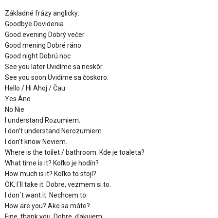
Základné frázy anglicky:
Goodbye Dovidenia
Good evening Dobrý večer
Good mening Dobré ráno
Good night Dobrú noc
See you later Uvidíme sa neskôr.
See you soon Uvidíme sa čoskoro.
Hello / Hi Ahoj / Čau
Yes Áno
No Nie
I understand Rozumiem.
I don't understand Nerozumiem.
I don't know Neviem.
Where is the toilet / bathroom. Kde je toaleta?
What time is it? Koľko je hodín?
How much is it? Koľko to stojí?
OK, I´ll take it. Dobre, vezmem si to.
I don´t want it. Nechcem to.
How are you? Ako sa máte?
Fine, thank you. Dobre, ďakujem