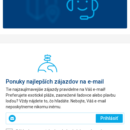
Ponuky najlepších zájazdov na e-mail
Tie najzaujímavejšie zájazdy pravidelne na Váš e-mail!
Preferujete exotické pláže, zasnežené ľadovce alebo plavbu
loďou? Vždy nájdete to, čo hľadáte. Nebojte, Váš e-mail
neposkytneme nikomu inému.
Zadajte
Prihlásiť
svoj
e-