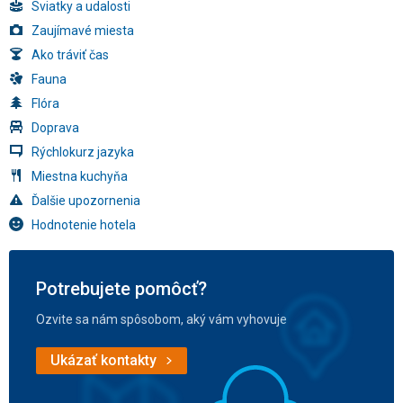
Sviatky a udalosti
Zaujímavé miesta
Ako tráviť čas
Fauna
Flóra
Doprava
Rýchlokurz jazyka
Miestna kuchyňa
Ďalšie upozornenia
Hodnotenie hotela
Potrebujete pomôcť?
Ozvite sa nám spôsobom, aký vám vyhovuje
Ukázať kontakty