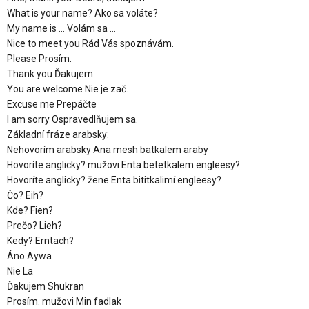
What is your name? Ako sa voláte?
My name is … Volám sa …
Nice to meet you Rád Vás spoznávám.
Please Prosím.
Thank you Ďakujem.
You are welcome Nie je zač.
Excuse me Prepáčte
I am sorry Ospravedlňujem sa.
Základní fráze arabsky:
Nehovorím arabsky Ana mesh batkalem araby
Hovoríte anglicky? mužovi Enta betetkalem engleesy?
Hovoríte anglicky? žene Enta bititkalimí engleesy?
Čo? Eih?
Kde? Fien?
Prečo? Lieh?
Kedy? Erntach?
Áno Aywa
Nie La
Ďakujem Shukran
Prosím. mužovi Min fadlak