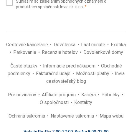
Súhlasím so zasielaním obchodných oznámení o
mail
(povinné)
produktoch spoločnosti Invia.sk, s.r.o.
*
(povinné)
*
Cestovné kancelárie
Dovolenka
Last minute
Exotika
Parkovanie
Recenzie hotelov
Dovolenkové domy
Časté otázky
Informácie pred nákupom
Obchodné
podmienky
Fakturačné údaje
Možnosti platby
Invia
cestovateľský blog
Pre novinárov
Affiliate program
Kariéra
Pobočky
O spoločnosti
Kontakty
Ochrana súkromia
Nastavenie súkromia
Mapa webu
Volajte Po-Pia 7:00-22:00, So-Ne 8:00-22:00