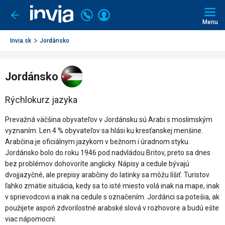
Invia.sk
Volajte
Prihlásiť
Ísť
späť
+421
Menu
sa
2
3221
Invia.sk
Jordánsko
0491
Jordánsko
Rýchlokurz jazyka
Prevažná väčšina obyvateľov v Jordánsku sú Arabi s moslimským
vyznaním. Len 4 % obyvateľov sa hlási ku kresťanskej menšine.
Arabčina je oficiálnym jazykom v bežnom i úradnom styku.
Jordánsko bolo do roku 1946 pod nadvládou Britov, preto sa dnes
bez problémov dohovoríte anglicky. Nápisy a cedule bývajú
dvojjazyčné, ale prepisy arabčiny do latinky sa môžu líšiť. Turistov
ľahko zmätie situácia, kedy sa to isté miesto volá inak na mape, inak
v sprievodcovi a inak na cedule s označením. Jordánci sa potešia, ak
použijete aspoň zdvorilostné arabské slová v rozhovore a budú ešte
viac nápomocní.