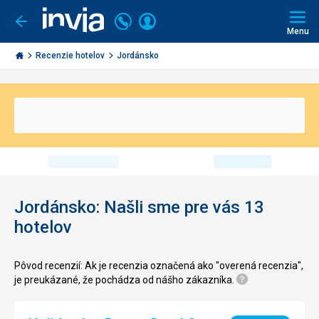
Volajte
Prihlásiť
Ísť
späť
+421
Menu
sa
2
Invia.sk
3221
Recenzie hotelov
Jordánsko
0491
Jordánsko: Našli sme pre vás 13
hotelov
Pôvod recenzií: Ak je recenzia označená ako "overená recenzia",
je preukázané, že pochádza od nášho zákazníka.