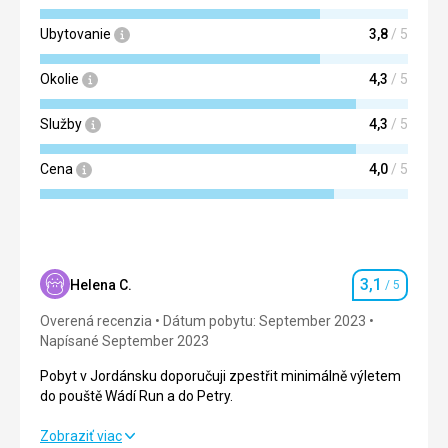
Ubytovanie
3,8
/ 5
Okolie
4,3
/ 5
Služby
4,3
/ 5
Cena
4,0
/ 5
3,1
Helena C.
/ 5
Hodnotenie
Overená recenzia
Dátum pobytu: September 2023
Napísané September 2023
Pobyt v Jordánsku doporučuji zpestřit minimálně výletem
do pouště Wádí Run a do Petry.
Pobyt v Jordánsku doporučuji zpestřit minimálně výletem
Zobraziť viac