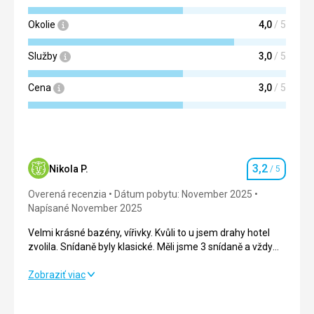
Okolie
4,0
/ 5
Služby
3,0
/ 5
Cena
3,0
/ 5
3,2
Nikola P.
/ 5
Hodnotenie
Overená recenzia
Dátum pobytu: November 2025
Napísané November 2025
Velmi krásné bazény, vířivky. Kvůli to u jsem drahy hotel
zvolila. Snídaně byly klasické. Měli jsme 3 snídaně a vždy
jsme měli alespoň jeden špinavý příbor nebo skleničku (s
rtěnkou). Některé podsedaky byly také špinavé. To bych u
Velmi krásné bazény, vířivky. Kvůli to u jsem drahy hotel
Zobraziť viac
drahého 5* hotelu nečekala.
zvolila. Snídaně byly klasické. Měli jsme 3 snídaně a vždy
jsme měli alespoň jeden špinavý příbor nebo skleničku (s