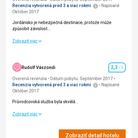
Recenzia vytvorená pred 3 a viac rokmi
Napísané
Október 2017
Jordánsko je nebezpečná destinace, protože může
způsobit závislost.
Na cestě zpět už člověk plánuje další návštěvu :)
Jordánsko je nebezpečná destinace, protože může
Zobraziť viac
způsobit závislost.
Na cestě zpět už člověk plánuje další návštěvu :)
Strava
4,0
/ 5
2,3
Rudolf Vászondi
/ 5
Hodnotenie
Ubytovanie
3,0
/ 5
Overená recenzia
Dátum pobytu: September 2017
Recenzia vytvorená pred 3 a viac rokmi
Napísané
Okolie
4,0
/ 5
Október 2017
Průvodcovská služba byla skvělá...
Služby
4,0
/ 5
Průvodcovská služba byla skvělá...
Zobraziť viac
Cena
3,0
/ 5
Strava
2,0
/ 5
Pláž
Zobraziť detail hotelu