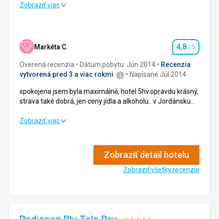
Zobraziť viac
Strava
4,0
/ 5
Ubytovanie
4,0
/ 5
4,8
Markéta C.
/ 5
Hodnotenie
Okolie
4,0
/ 5
Overená recenzia
Dátum pobytu: Jún 2014
Recenzia
Služby
4,0
/ 5
vytvorená pred 3 a viac rokmi
Napísané Júl 2014
spokojena jsem byla maximálně, hotel 5hv.opravdu krásný,
Cena
4,0
/ 5
strava také dobrá, jen ceny jídla a alkoholu.. v Jordánsku
jsou relativně vysoké..pozor..
spokojena jsem byla maximálně, hotel 5hv.opravdu krásný,
Zobraziť viac
strava také dobrá, jen ceny jídla a alkoholu.. v Jordánsku
jsou relativně vysoké..pozor..
Zobraziť detail hotelu
Strava
5,0
/ 5
Zobraziť všetky recenzie
Ubytovanie
5,0
/ 5
Okolie
4,0
/ 5
Služby
4,0
/ 5