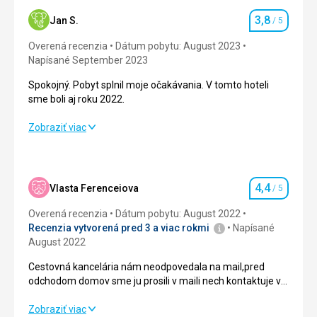
3,8
Jan S.
/ 5
Hodnotenie
Overená recenzia
Dátum pobytu: August 2023
Napísané September 2023
Spokojný. Pobyt splnil moje očakávania. V tomto hoteli
sme boli aj roku 2022.
Spokojný. Pobyt splnil moje očakávania. V tomto hoteli
Zobraziť viac
sme boli aj roku 2022.
Strava
4,0
/ 5
4,4
Vlasta Ferenceiova
/ 5
Hodnotenie
Ubytovanie
4,0
/ 5
Overená recenzia
Dátum pobytu: August 2022
Okolie
4,0
/ 5
Recenzia vytvorená pred 3 a viac rokmi
Napísané
August 2022
Služby
4,0
/ 5
Cestovná kancelária nám neodpovedala na mail,pred
odchodom domov sme ju prosili v maili nech kontaktuje v
Cena
3,0
/ 5
Jordánsku transfer na letisko, nekontaktoval ani
transfer,ani nás.Museli sme jej volať z Jordánska lebo sme
Cestovná kancelária nám neodpovedala na mail,pred
Zobraziť viac