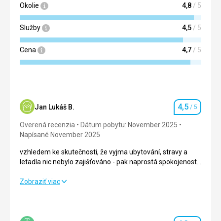
Okolie
4,8
/ 5
Služby
4,5
/ 5
Cena
4,7
/ 5
4,5
Jan Lukáš B.
/ 5
Hodnotenie
Overená recenzia
Dátum pobytu: November 2025
Napísané November 2025
vzhledem ke skutečnosti, že vyjma ubytování, stravy a
letadla nic nebylo zajišťováno - pak naprostá spokojenost -
snad jenom povzdechnutí: ze strany delegáta Rainbow
nebyl o nás (jediní dva jsme nebyli Poláci) vůbec zájem
vzhledem ke skutečnosti, že vyjma ubytování, stravy a
Zobraziť viac
letadla nic nebylo zajišťováno - pak naprostá spokojenost -
snad jenom povzdechnutí: ze strany delegáta Rainbow
nebyl o nás (jediní dva jsme nebyli Poláci) vůbec zájem