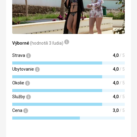
Cena
5,0
/ 5
Výborné
(hodnotili 3 ľudia)
Strava
4,0
/ 5
Ubytovanie
4,0
/ 5
Okolie
4,0
/ 5
Služby
4,0
/ 5
Cena
3,0
/ 5