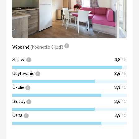
Výborné
(hodnotilo 8 ľudí)
Strava
4,8
/ 5
Ubytovanie
3,6
/ 5
Okolie
3,9
/ 5
Služby
3,6
/ 5
Cena
3,9
/ 5