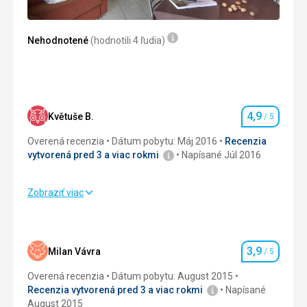
Táto recenzia bola preložená automaticky pomocou
Google Translate
Nehodnotené
(hodnotili 4 ľudia)
4,9
Květuše B.
/ 5
Hodnotenie
Overená recenzia
Dátum pobytu: Máj 2016
Recenzia
vytvorená pred 3 a viac rokmi
Napísané Júl 2016
Zobraziť viac
Strava
5,0
/ 5
Ubytovanie
5,0
/ 5
3,9
Milan Vávra
/ 5
Hodnotenie
Okolie
5,0
/ 5
Overená recenzia
Dátum pobytu: August 2015
Služby
4,0
/ 5
Recenzia vytvorená pred 3 a viac rokmi
Napísané
August 2015