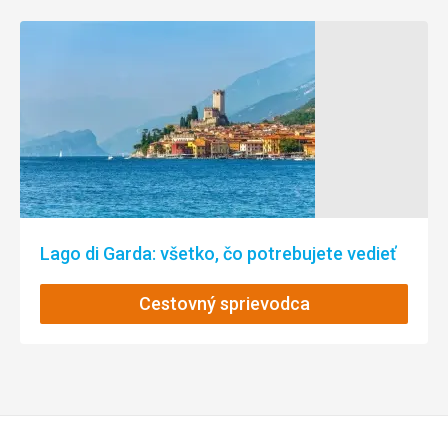
Ubytovanie
Ubytování bylo až na hlučné sousedy dobré.
Táto recenzia bola preložená automaticky pomocou
Google Translate
Lago di Garda: všetko, čo potrebujete vedieť
Cestovný sprievodca