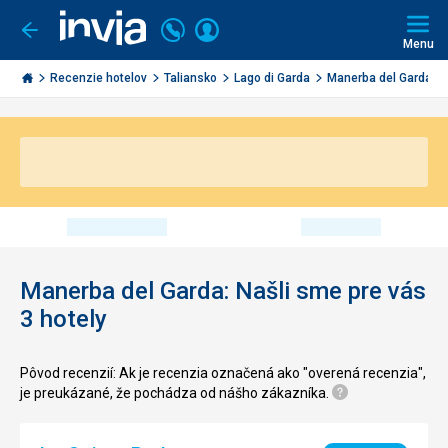
Volajte
Prihlásiť
Ísť
späť
+421
Menu
sa
2
Invia.sk
3221
Recenzie hotelov
Taliansko
Lago di Garda
Manerba del Garda
0491
Manerba del Garda: Našli sme pre vás
3 hotely
Pôvod recenzií: Ak je recenzia označená ako "overená recenzia",
je preukázané, že pochádza od nášho zákazníka.