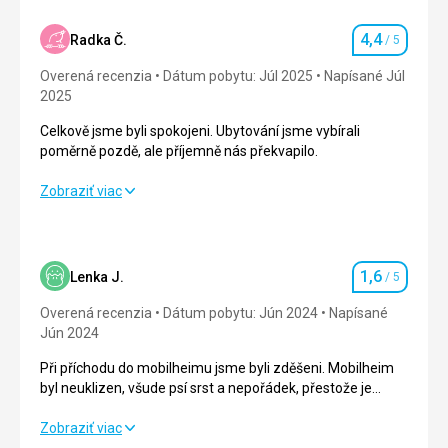
4,4
Radka Č.
/ 5
Hodnotenie
Overená recenzia
Dátum pobytu: Júl 2025
Napísané Júl
2025
Celkově jsme byli spokojeni. Ubytování jsme vybírali
poměrně pozdě, ale příjemně nás překvapilo.
Celkově jsme byli spokojeni. Ubytování jsme vybírali
Zobraziť viac
poměrně pozdě, ale příjemně nás překvapilo.
Strava
4,0
/ 5
1,6
Lenka J.
/ 5
Hodnotenie
Ubytovanie
4,0
/ 5
Overená recenzia
Dátum pobytu: Jún 2024
Napísané
Okolie
4,0
/ 5
Jún 2024
Při příchodu do mobilheimu jsme byli zděšeni. Mobilheim
Služby
4,0
/ 5
byl neuklizen, všude psí srst a nepořádek, přestože je
povinný poplatek při odjezdu za úklid 42 Eur. Vše
Cena
5,0
/ 5
zastaralé. Na vyžádání nám byl mobilheim ihned vyměněn.
Při příchodu do mobilheimu jsme byli zděšeni. Mobilheim
Zobraziť viac
Ten byl již čistý. Postele nepohodlné. Manželská postel
byl neuklizen, všude psí srst a nepořádek, přestože je