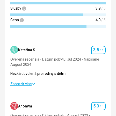
Služby
3,8
/ 5
Cena
4,0
/ 5
3,5
Kateřina S.
/ 5
Hodnotenie
Overená recenzia
Dátum pobytu: Júl 2024
Napísané
August 2024
Hezká dovolená pro rodiny s dětmi
Hezká dovolená pro rodiny s dětmi
Zobraziť viac
Strava
5,0
/ 5
Ubytovanie
2,0
/ 5
5,0
Anonym
/ 5
Hodnotenie
Okolie
5,0
/ 5
Overená recenzia
Dátum pobytu: August 2023