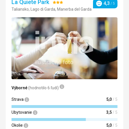
La Quiete Park
Hodnotenie:
4,3
/ 5
Hodnotenie
Taliansko, Lago di Garda, Manerba del Garda
3/5
Výborné
(hodnotilo 6 ľudí)
Strava
5,0
/ 5
Ubytovanie
3,5
/ 5
Okolie
5,0
/ 5