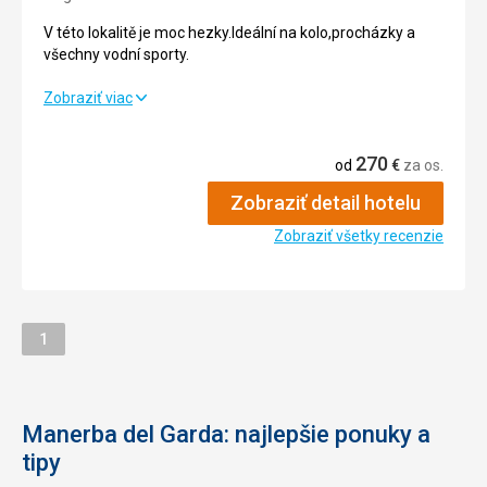
Cena
5,0
/ 5
V této lokalitě je moc hezky.Ideální na kolo,procházky a
všechny vodní sporty.
V této lokalitě je moc hezky.Ideální na kolo,procházky a
Zobraziť viac
všechny vodní sporty.
270
Strava
3,0
/ 5
od
€
za os.
Zobraziť detail hotelu
Ubytovanie
4,0
/ 5
Zobraziť všetky recenzie
Okolie
5,0
/ 5
Služby
4,0
/ 5
Cena
2,0
/ 5
Stránka
1
Pláž
Pláž kamenitá,ale čistá.
Manerba del Garda: najlepšie ponuky a
Strava
tipy
V areálu je restaurace kde výborně vaří.