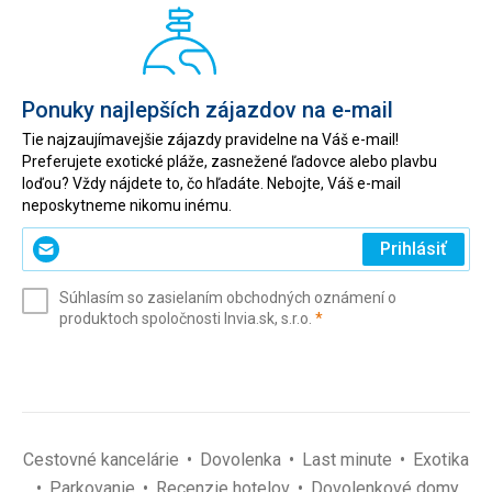
Ponuky najlepších zájazdov na e-mail
Tie najzaujímavejšie zájazdy pravidelne na Váš e-mail!
Preferujete exotické pláže, zasnežené ľadovce alebo plavbu
loďou? Vždy nájdete to, čo hľadáte. Nebojte, Váš e-mail
neposkytneme nikomu inému.
Zadajte
Prihlásiť
svoj
e-
Súhlasím so zasielaním obchodných oznámení o
mail
(povinné)
produktoch spoločnosti Invia.sk, s.r.o.
*
(povinné)
*
Cestovné kancelárie
Dovolenka
Last minute
Exotika
Parkovanie
Recenzie hotelov
Dovolenkové domy