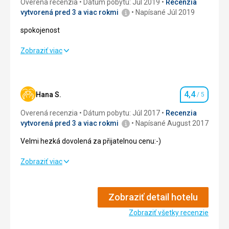
Overená recenzia
Dátum pobytu: Júl 2019
Recenzia
vytvorená pred 3 a viac rokmi
Napísané Júl 2019
spokojenost
spokojenost
Zobraziť viac
Ubytovanie
3,0
/ 5
Okolie
5,0
/ 5
4,4
Hana S.
/ 5
Hodnotenie
Služby
3,0
/ 5
Overená recenzia
Dátum pobytu: Júl 2017
Recenzia
vytvorená pred 3 a viac rokmi
Napísané August 2017
Cena
5,0
/ 5
Velmi hezká dovolená za přijatelnou cenu:-)
Velmi hezká dovolená za přijatelnou cenu:-)
Zobraziť viac
Strava
4,0
/ 5
Zobraziť detail hotelu
Ubytovanie
4,0
/ 5
Zobraziť všetky recenzie
Okolie
5,0
/ 5