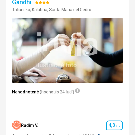
Gandhi
Hodnotenie:
Taliansko, Kalábria, Santa Maria del Cedro
4/5
Nehodnotené
(hodnotilo 24 ľudí)
4,3
Radim V.
/ 5
Hodnotenie