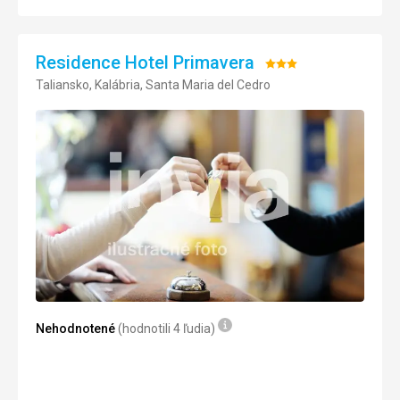
Služby
4,0
/ 5
Residence Hotel Primavera
Cena
4,0
/ 5
Hodnotenie:
Taliansko, Kalábria, Santa Maria del Cedro
3/5
Nehodnotené
(hodnotili 4 ľudia)