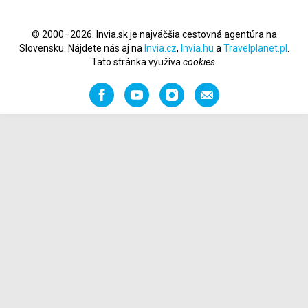
© 2000–2026. Invia.sk je najväčšia cestovná agentúra na
Slovensku. Nájdete nás aj na
Invia.cz
,
Invia.hu
a
Travelplanet.pl
.
Tato stránka využíva
cookies
.
Facebook
YouTube
Instagram
Odporučiť