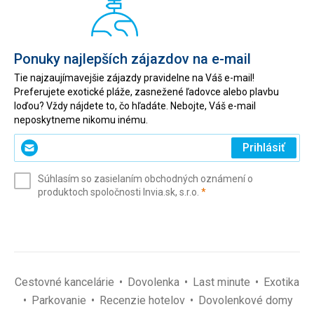
Ponuky najlepších zájazdov na e-mail
Tie najzaujímavejšie zájazdy pravidelne na Váš e-mail!
Preferujete exotické pláže, zasnežené ľadovce alebo plavbu
loďou? Vždy nájdete to, čo hľadáte. Nebojte, Váš e-mail
neposkytneme nikomu inému.
Zadajte
Prihlásiť
svoj
e-
Súhlasím so zasielaním obchodných oznámení o
mail
(povinné)
produktoch spoločnosti Invia.sk, s.r.o.
*
(povinné)
*
Cestovné kancelárie
Dovolenka
Last minute
Exotika
Parkovanie
Recenzie hotelov
Dovolenkové domy