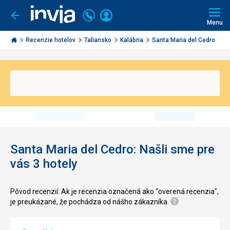
Volajte
Prihlásiť
Ísť
späť
+421
Menu
sa
2
Invia.sk
3221
Recenzie hotelov
Taliansko
Kalábria
Santa Maria del Cedro
0491
Santa Maria del Cedro: Našli sme pre
vás 3 hotely
Pôvod recenzií: Ak je recenzia označená ako "overená recenzia",
je preukázané, že pochádza od nášho zákazníka.