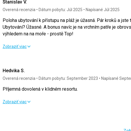
Stanislav V.
Overená recenzia
Dátum pobytu: Júl 2025
Napísané Júl 2025
Poloha ubytování k přístupu na pláž je úžasná. Pár kroků a jste
Ubytování? Úžasné. A bonus navíc je na vrchním patře je obro
výhledem na na moře - prostě Top!
Poloha ubytování k přístupu na pláž je úžasná. Pár kroků a jste
Zobraziť viac
Ubytování? Úžasné. A bonus navíc je na vrchním patře je obro
výhledem na na moře - prostě Top!
Hedvika S.
Strava
5,0
/ 5
Služby
Overená recenzia
Dátum pobytu: September 2023
Napísané Sept
Ubytovanie
5,0
/ 5
Cena
Příjemná dovolená v klidném resortu.
Okolie
5,0
/ 5
Příjemná dovolená v klidném resortu.
Zobraziť viac
Ubytovanie
5,0
/ 5
Služby
Pláž
Absolutní pecka. Je tam všechno:
Okolie
5,0
/ 5
Cena
bary, restaurace , plážový servis, úžasný písčitý vstup do moř
Zob