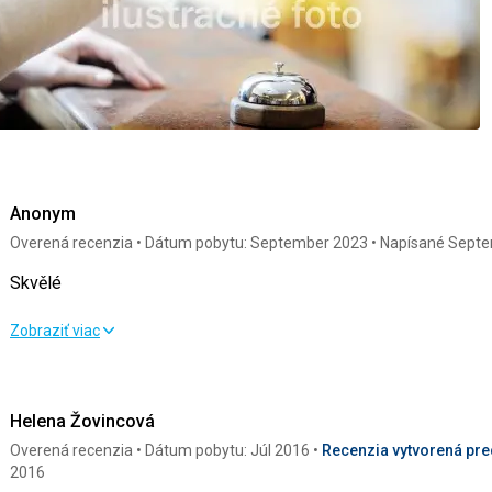
Anonym
Overená recenzia
Dátum pobytu: September 2023
Napísané Sept
Skvělé
Skvělé
Zobraziť viac
Ubytovanie
4,0
/ 5
Služby
Helena Žovincová
Okolie
4,0
/ 5
Cena
Overená recenzia
Dátum pobytu: Júl 2016
Recenzia vytvorená pred
2016