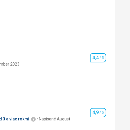
4,4
/ 5
Hodnotenie
ember 2023
4,0
/ 5
4,0
/ 5
4,9
/ 5
Hodnotenie
 3 a viac rokmi
Napísané August