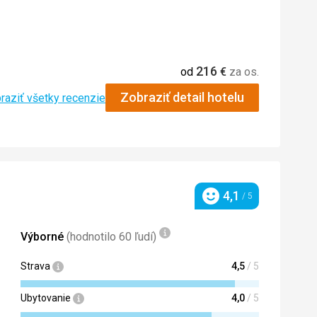
4,0
/ 5
nslate
216
5,0
/ 5
od
€
za os.
Zobraziť detail hotelu
raziť všetky recenzie
4,1
/ 5
Hodnotenie
Výborné
(hodnotilo 60 ľudí)
Strava
4,5
/ 5
Ubytovanie
4,0
/ 5