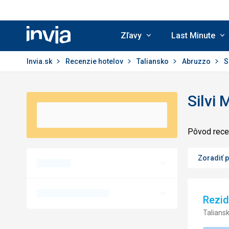
Zľavy
Last Minute
Invia.sk
Invia.sk
Recenzie hotelov
Taliansko
Abruzzo
S
Silvi 
Pôvod recen
Zoradiť 
Rezid
Taliansk