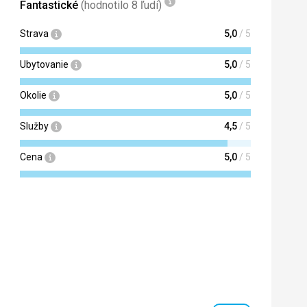
Fantastické
(hodnotilo 8 ľudí)
Strava
5,0
/ 5
Ubytovanie
5,0
/ 5
Okolie
5,0
/ 5
Služby
4,5
/ 5
Cena
5,0
/ 5