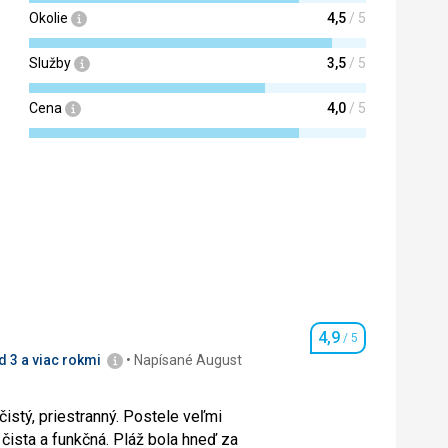
Okolie
4,5
/ 5
Služby
3,5
/ 5
Cena
4,0
/ 5
4,9
/ 5
Hodnotenie
 3 a viac rokmi
Napísané August
istý, priestranný. Postele veľmi
á. Pláž bola hneď za