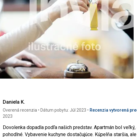
Daniela K.
Overená recenzia
Dátum pobytu: Júl 2023
Recenzia vytvorená pred
2023
Dovolenka dopadla podľa našich predstav. Apartmán bol veľký, č
pohodlné. Vybavenie kuchyne dostačujúce. Kúpelňa staršia, ale čista a funkčn