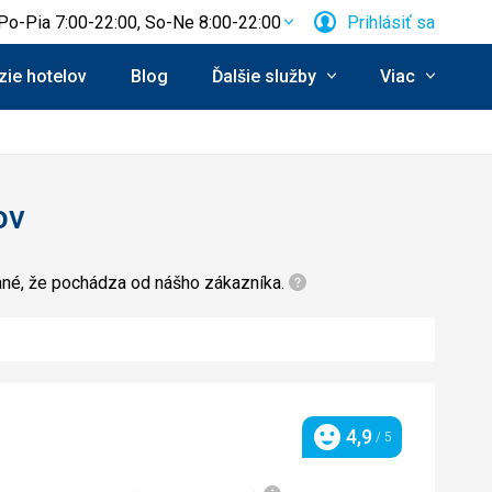
Po-Pia 7:00-22:00, So-Ne 8:00-22:00
Prihlásiť sa
ie hotelov
Blog
Ďalšie služby
Viac
ov
zané, že pochádza od nášho zákazníka.
4,9
/ 5
Hodnotenie