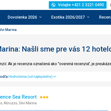
Volajte +421 2 3221 0490
Dovolenka 2026
Exotika 2026/2027
Recenz
ilvi Marina
Marina: Našli sme pre vás 12 hotel
zií: Ak je recenzia označená ako "overená recenzia", je preuká
podľa:
Hodnotenia (od najlepšieho)
ence Sea Resort
Hodnotenie:
o, Abruzzo, Silvi Marina
3/5