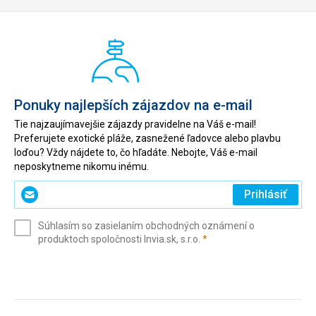
Ponuky najlepších zájazdov na e-mail
Tie najzaujímavejšie zájazdy pravidelne na Váš e-mail!
Preferujete exotické pláže, zasnežené ľadovce alebo plavbu
loďou? Vždy nájdete to, čo hľadáte. Nebojte, Váš e-mail
neposkytneme nikomu inému.
Zadajte
Prihlásiť
svoj
e-
Súhlasím so zasielaním obchodných oznámení o
mail
(povinné)
produktoch spoločnosti Invia.sk, s.r.o.
*
(povinné)
*