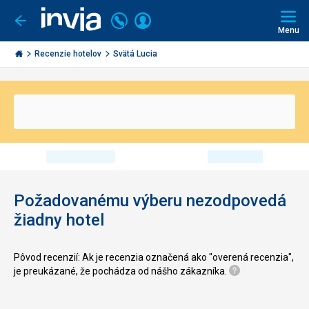
Volajte
Prihlásiť
Ísť
späť
+421
Menu
sa
2
Invia.sk
3221
Recenzie hotelov
Svätá Lucia
0491
Požadovanému výberu nezodpovedá
žiadny hotel
Pôvod recenzií: Ak je recenzia označená ako "overená recenzia",
je preukázané, že pochádza od nášho zákazníka.