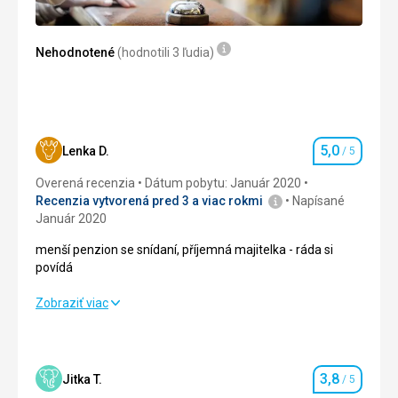
bylo zasypáno mnoha dekoracemi, působilo to na nás
nejednotně, chaoticky, přeplácaně. Škoda prvního dojmu.
Nehodnotené
(hodnotili 3 ľudia)
Táto recenzia bola preložená automaticky pomocou
Google Translate
5,0
Lenka D.
/ 5
Hodnotenie
Overená recenzia
Dátum pobytu: Január 2020
Recenzia vytvorená pred 3 a viac rokmi
Napísané
Január 2020
menší penzion se snídaní, příjemná majitelka - ráda si
povídá
menší penzion se snídaní, příjemná majitelka - ráda si
Zobraziť viac
povídá
Strava
5,0
/ 5
3,8
Jitka T.
/ 5
Hodnotenie
Ubytovanie
5,0
/ 5