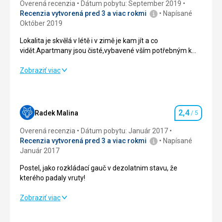
Overená recenzia
Dátum pobytu: September 2019
Recenzia vytvorená pred 3 a viac rokmi
Napísané
Október 2019
Lokalita je skvělá v létě i v zimě je kam jít a co
vidět.Apartmany jsou čisté,vybavené vším potřebným k
vaření.Okoli je typické, Tyrolské.
Lokalita je skvělá v létě i v zimě je kam jít a co
Zobraziť viac
vidět.Apartmany jsou čisté,vybavené vším potřebným k
vaření.Okoli je typické, Tyrolské.
Ubytovanie
3,0
/ 5
2,4
Radek Malina
/ 5
Hodnotenie
Okolie
4,0
/ 5
Overená recenzia
Dátum pobytu: Január 2017
Recenzia vytvorená pred 3 a viac rokmi
Napísané
Služby
2,0
/ 5
Január 2017
Postel, jako rozkládací gauč v dezolatnim stavu, že
Cena
4,0
/ 5
kterého padaly vruty!
Postel, jako rozkládací gauč v dezolatnim stavu, že
Zobraziť viac
kterého padaly vruty!