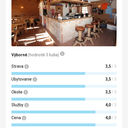
Výborné
(hodnotili 3 ľudia)
Strava
3,5
/ 5
Ubytovanie
3,5
/ 5
Okolie
3,5
/ 5
Služby
4,0
/ 5
Cena
4,0
/ 5