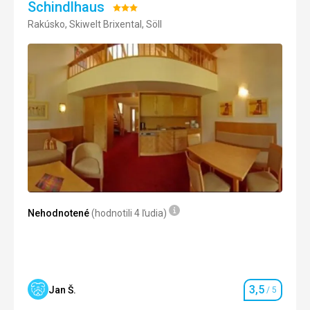
Schindlhaus
Hodnotenie:
Rakúsko, Skiwelt Brixental, Söll
3/5
Nehodnotené
(hodnotili 4 ľudia)
3,5
Jan Š.
/ 5
Hodnotenie