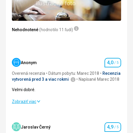
výborné
Táto recenzia bola preložená automaticky pomocou
Google Translate
Nehodnotené
(hodnotilo 11 ľudí)
4,0
Anonym
/ 5
Hodnotenie
Overená recenzia
Dátum pobytu: Marec 2018
Recenzia
vytvorená pred 3 a viac rokmi
Napísané Marec 2018
Velmi dobré.
Velmi dobré.
Zobraziť viac
Ubytovanie
4,0
/ 5
Služby
4,0
/ 5
4,9
Jaroslav Černý
/ 5
Hodnotenie