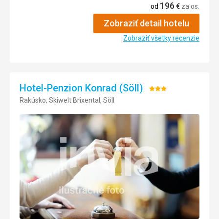
196
Ubytovanie
1,0
/ 5
od
€
za os.
Zobraziť detail hotelu
Služby
1,0
/ 5
Zobraziť všetky recenzie
Šport
3,0
/ 5
Cena
3,0
/ 5
Hotel-Penzion Konrad (Söll)
Hodnotenie:
Rakúsko, Skiwelt Brixental, Söll
3/5