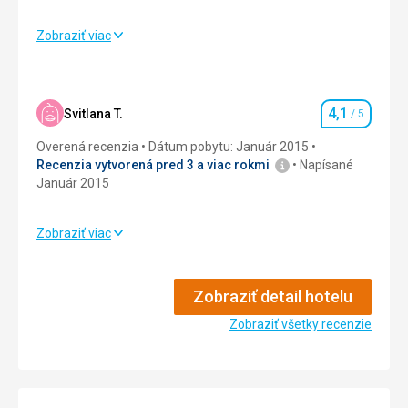
Zobraziť viac
Ubytovanie
2,0
/ 5
Služby
4,0
/ 5
4,1
Svitlana T.
/ 5
Hodnotenie
Šport
5,0
/ 5
Overená recenzia
Dátum pobytu: Január 2015
Cena
5,0
/ 5
Recenzia vytvorená pred 3 a viac rokmi
Napísané
Január 2015
Zobraziť viac
Strava
5,0
/ 5
Ubytovanie
3,0
/ 5
Zobraziť detail hotelu
Služby
Zobraziť všetky recenzie
3,0
/ 5
Šport
5,0
/ 5
Cena
3,0
/ 5