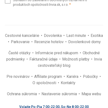
Súhlasím so zasielaním obchodných oznámení o
mail
(povinné)
produktoch spoločnosti Invia.sk, s.r.o.
*
(povinné)
*
Cestovné kancelárie
Dovolenka
Last minute
Exotika
Parkovanie
Recenzie hotelov
Dovolenkové domy
Časté otázky
Informácie pred nákupom
Obchodné
podmienky
Fakturačné údaje
Možnosti platby
Invia
cestovateľský blog
Pre novinárov
Affiliate program
Kariéra
Pobočky
O spoločnosti
Kontakty
Ochrana súkromia
Nastavenie súkromia
Mapa webu
Volajte Po-Pia 7:00-22:00, So-Ne 8:00-22:00