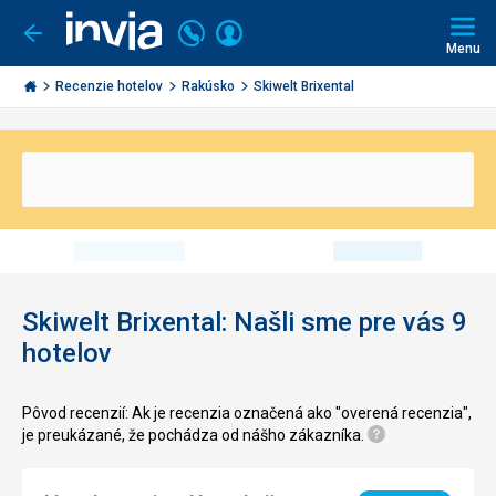
Volajte
Prihlásiť
Ísť
späť
+421
Menu
sa
2
Invia.sk
3221
Recenzie hotelov
Rakúsko
Skiwelt Brixental
0491
Skiwelt Brixental: Našli sme pre vás 9
hotelov
Pôvod recenzií: Ak je recenzia označená ako "overená recenzia",
je preukázané, že pochádza od nášho zákazníka.