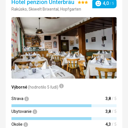
Hotel penzion Unterbräu
Hodnotenie:
4,0
/ 5
Hodnotenie
Rakúsko, Skiwelt Brixental, Hopfgarten
3/5
Výborné
(hodnotilo 5 ľudí)
Strava
3,8
/ 5
Ubytovanie
3,8
/ 5
Okolie
4,3
/ 5