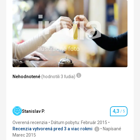
Táto recenzia bola preložená automaticky pomocou
Google Translate
Nehodnotené
(hodnotili 3 ľudia)
4,3
Stanislav P.
/ 5
Hodnotenie
Overená recenzia
Dátum pobytu: Február 2015
Recenzia vytvorená pred 3 a viac rokmi
Napísané
Marec 2015