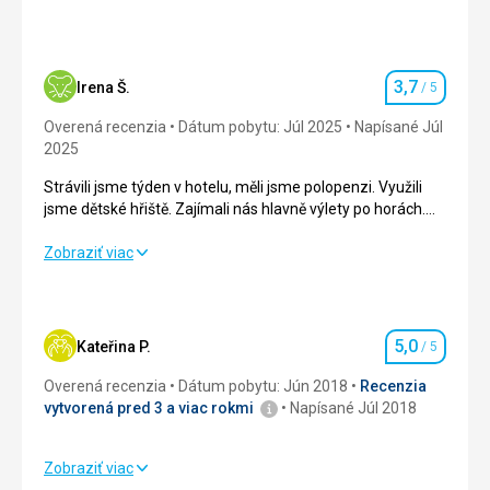
3,7
Irena Š.
/ 5
Hodnotenie
Overená recenzia
Dátum pobytu: Júl 2025
Napísané Júl
2025
Strávili jsme týden v hotelu, měli jsme polopenzi. Využili
jsme dětské hřiště. Zajímali nás hlavně výlety po horách.
Výchozí pozice super.
Strávili jsme týden v hotelu, měli jsme polopenzi. Využili
Zobraziť viac
jsme dětské hřiště. Zajímali nás hlavně výlety po horách.
Výchozí pozice super.
Strava
3,0
/ 5
5,0
Kateřina P.
/ 5
Hodnotenie
Ubytovanie
3,0
/ 5
Overená recenzia
Dátum pobytu: Jún 2018
Recenzia
vytvorená pred 3 a viac rokmi
Napísané Júl 2018
Okolie
3,0
/ 5
Zobraziť viac
Služby
4,0
/ 5
Strava
5,0
/ 5