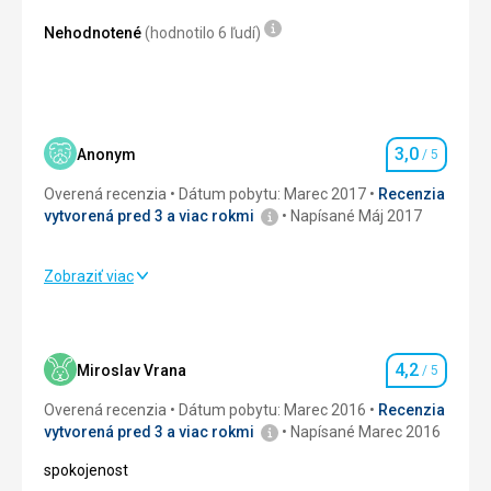
Nehodnotené
(hodnotilo 6 ľudí)
3,0
Anonym
/ 5
Hodnotenie
Overená recenzia
Dátum pobytu: Marec 2017
Recenzia
vytvorená pred 3 a viac rokmi
Napísané Máj 2017
Zobraziť viac
Strava
3,0
/ 5
Ubytovanie
3,0
/ 5
4,2
Miroslav Vrana
/ 5
Hodnotenie
Okolie
3,0
/ 5
Overená recenzia
Dátum pobytu: Marec 2016
Recenzia
Služby
3,0
/ 5
vytvorená pred 3 a viac rokmi
Napísané Marec 2016
spokojenost
Cena
3,0
/ 5