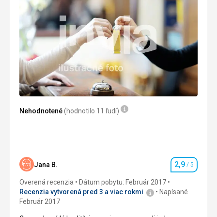
S ubytováním jsme byli velmi spokojeni. Apartmán byl
větší než jsme očekávali.
Šport
Dostatečné množství kvalitně udržovaných sjezdovek
všech druhů obtížnosti.
Táto recenzia bola preložená automaticky pomocou
Google Translate
Nehodnotené
(hodnotilo 11 ľudí)
2,9
Jana B.
/ 5
Hodnotenie
Overená recenzia
Dátum pobytu: Február 2017
Recenzia vytvorená pred 3 a viac rokmi
Napísané
Február 2017