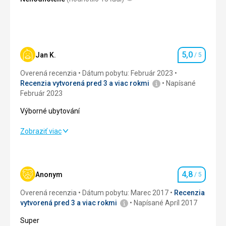
5,0
Jan K.
/ 5
Hodnotenie
Overená recenzia
Dátum pobytu: Február 2023
Recenzia vytvorená pred 3 a viac rokmi
Napísané
Február 2023
Výborné ubytování
Výborné ubytování
Zobraziť viac
Ubytovanie
5,0
/ 5
Okolie
5,0
/ 5
4,8
Anonym
/ 5
Hodnotenie
Služby
5,0
/ 5
Overená recenzia
Dátum pobytu: Marec 2017
Recenzia
vytvorená pred 3 a viac rokmi
Napísané Apríl 2017
Cena
5,0
/ 5
Super