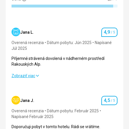
4,9
Jana L.
/ 5
Hodnotenie
Overená recenzia
Dátum pobytu: Jún 2025
Napísané
Júl 2025
Příjemně strávená dovolená v nádherném prostředí
Rakouských Alp.
Příjemně strávená dovolená v nádherném prostředí
Zobraziť viac
Rakouských Alp.
Strava
5,0
/ 5
4,5
Jana J.
/ 5
Hodnotenie
Ubytovanie
5,0
/ 5
Overená recenzia
Dátum pobytu: Február 2025
Okolie
4,0
/ 5
Napísané Február 2025
Doporučuji pobyt v tomto hotelu. Rádi se vrátíme.
Služby
5,0
/ 5