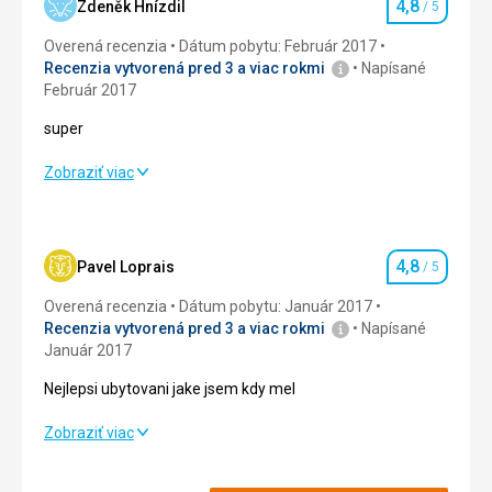
4,8
Zdeněk Hnízdil
/ 5
Hodnotenie
Overená recenzia
Dátum pobytu: Február 2017
Recenzia vytvorená pred 3 a viac rokmi
Napísané
Február 2017
super
super
Zobraziť viac
Strava
5,0
/ 5
Ubytovanie
4,0
/ 5
4,8
Pavel Loprais
/ 5
Hodnotenie
Služby
4,0
/ 5
Overená recenzia
Dátum pobytu: Január 2017
Recenzia vytvorená pred 3 a viac rokmi
Napísané
Šport
5,0
/ 5
Január 2017
Nejlepsi ubytovani jake jsem kdy mel
Cena
5,0
/ 5
Nejlepsi ubytovani jake jsem kdy mel
Zobraziť viac
Ubytovanie
Strava
5,0
/ 5
výborný