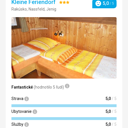
Kleine Feriendorf
Hodnotenie:
5,0
/ 5
Hodnotenie
Rakúsko, Nassfeld, Jenig
3/5
Fantastické
(hodnotilo 5 ľudí)
Strava
5,0
/ 5
Ubytovanie
5,0
/ 5
Služby
5,0
/ 5