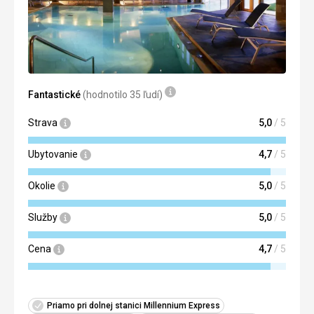
Táto recenzia bola preložená automaticky pomocou
Google Translate
Fantastické
(hodnotilo 35 ľudí)
Strava
5,0
/ 5
Ubytovanie
4,7
/ 5
Okolie
5,0
/ 5
Služby
5,0
/ 5
Cena
4,7
/ 5
Priamo pri dolnej stanici Millennium Express