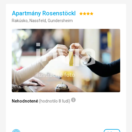
Google Translate
Šport
5,0
/ 5
Apartmány Rosenstöckl
Hodnotenie:
Cena
4,0
/ 5
Rakúsko, Nassfeld, Gundersheim
4/5
Nehodnotené
(hodnotilo 8 ľudí)