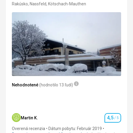
Rakúsko, Nassfeld, Kötschach-Mauthen
Google Translate
4/5
Nehodnotené
(hodnotilo 13 ľudí)
4,5
Martin K.
/ 5
Hodnotenie
Overená recenzia
Dátum pobytu: Február 2019