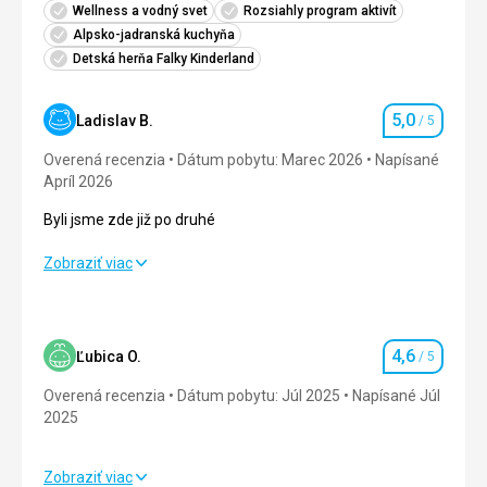
Wellness a vodný svet
Rozsiahly program aktivít
Alpsko-jadranská kuchyňa
Detská herňa Falky Kinderland
5,0
Ladislav B.
/ 5
Hodnotenie
Overená recenzia
Dátum pobytu: Marec 2026
Napísané
Apríl 2026
Byli jsme zde již po druhé
Byli jsme zde již po druhé
Zobraziť viac
Strava
5,0
/ 5
Ubytovanie
5,0
/ 5
4,6
Ľubica O.
/ 5
Hodnotenie
Okolie
5,0
/ 5
Overená recenzia
Dátum pobytu: Júl 2025
Napísané Júl
2025
Služby
5,0
/ 5
Zobraziť viac
Cena
5,0
/ 5