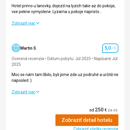
Hotel primo u lanovky, dojezd na lyzich take az do pokoje,
vse pekne vymyslene. Lyzarna u pokoje napristo
dostacujici.
Hotel primo u lanovky, dojezd na lyzich take az do pokoje,
Zobraziť viac
vse pekne vymyslene. Lyzarna u pokoje napristo
dostacujici.
Strava
4,0
/ 5
5,0
Martin S.
/ 5
Hodnotenie
Ubytovanie
4,0
/ 5
Overená recenzia
Dátum pobytu: Júl 2025
Napísané Júl
2025
Okolie
5,0
/ 5
Moc se nám tam líbilo, byli jsme zde uz podruhé a určitě ne
naposled :)
Služby
4,0
/ 5
Moc se nám tam líbilo, byli jsme zde uz podruhé a určitě ne
Zobraziť viac
Cena
4,0
/ 5
naposled :)
250
Strava
5,0
/ 5
od
€
za os.
Strava
Snidane, vecere, bufetove stoly, velka rozmanitost, vyber,
Zobraziť detail hotelu
Ubytovanie
5,0
/ 5
vse chutne.
Zobraziť všetky recenzie