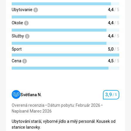
Ubytovanie
4,4
/ 5
Okolie
4,4
/ 5
Služby
4,4
/ 5
Šport
5,0
/ 5
Cena
4,5
/ 5
3,9
Světlana N.
/ 5
Hodnotenie
Overená recenzia
Dátum pobytu: Február 2026
Napísané Marec 2026
Ubytování starší, výborné jídlo a milý personál. Kousek od
stanice lanovky.