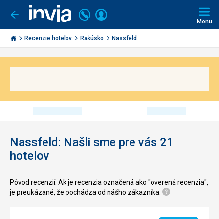
Volajte
Prihlásiť
Ísť
späť
+421
Menu
sa
2
Invia.sk
3221
Recenzie hotelov
Rakúsko
Nassfeld
0491
Nassfeld: Našli sme pre vás 21
hotelov
Pôvod recenzií: Ak je recenzia označená ako "overená recenzia",
je preukázané, že pochádza od nášho zákazníka.