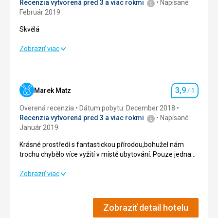
Recenzia vytvorená pred 3 a viac rokmi
Napísané
Február 2019
Skvělá
Skvělá
Zobraziť viac
Ubytovanie
4,0
/ 5
Okolie
4,0
/ 5
3,9
Marek Matz
/ 5
Hodnotenie
Služby
4,0
/ 5
Overená recenzia
Dátum pobytu: December 2018
Recenzia vytvorená pred 3 a viac rokmi
Napísané
Cena
4,0
/ 5
Január 2019
Krásné prostředí s fantastickou přírodou,bohužel nám
trochu chybělo více vyžití v místě ubytování. Pouze jedna
Ubytovanie
AuqaArena se sanou,kterou jsme si museli ještě doplatit.
Skvělé
A málo míst na procházky do přírody ;-)
Krásné prostředí s fantastickou přírodou,bohužel nám
Zobraziť viac
Táto recenzia bola preložená automaticky pomocou
trochu chybělo více vyžití v místě ubytování. Pouze jedna
Google Translate
AuqaArena se sanou,kterou jsme si museli ještě doplatit.
A málo míst na procházky do přírody ;-)
Zobraziť detail hotelu