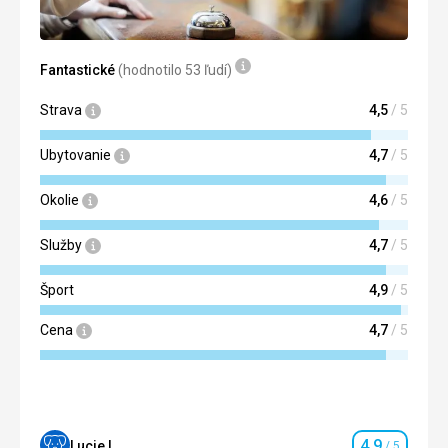
Fantastické
(hodnotilo 53 ľudí)
Strava
4,5
/ 5
Ubytovanie
4,7
/ 5
Okolie
4,6
/ 5
Služby
4,7
/ 5
Šport
4,9
/ 5
Cena
4,7
/ 5
4,9
Lucie L.
/ 5