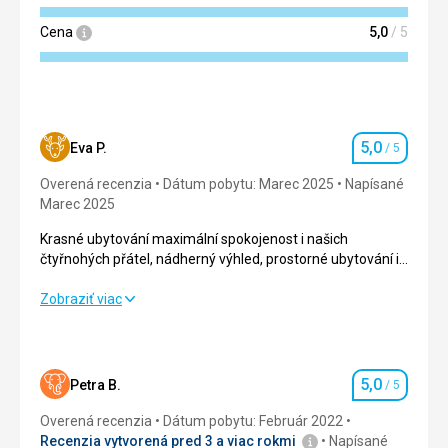
Cena
5,0
/ 5
5,0
Eva P.
/ 5
Hodnotenie
Overená recenzia
Dátum pobytu: Marec 2025
Napísané
Marec 2025
Krasné ubytování maximální spokojenost i našich
čtyřnohých přátel, nádherný výhled, prostorné ubytování i
velká terasa.
Krasné ubytování maximální spokojenost i našich
Zobraziť viac
čtyřnohých přátel, nádherný výhled, prostorné ubytování i
velká terasa.
Strava
5,0
/ 5
5,0
Petra B.
/ 5
Hodnotenie
Ubytovanie
5,0
/ 5
Overená recenzia
Dátum pobytu: Február 2022
Recenzia vytvorená pred 3 a viac rokmi
Napísané