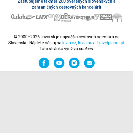
Zastupujeme takmer 200 overených slovenských a
zahraničných cestovných kancelárií
© 2000–2026. Invia.sk je najväčšia cestovná agentúra na
Slovensku. Nájdete nás aj na
Invia.cz
,
Invia.hu
a
Travelplanet.pl
.
Tato stránka využíva
cookies
.
Facebook
YouTube
Instagram
Odporučiť