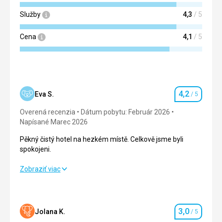
Služby
4,3
/ 5
Cena
4,1
/ 5
4,2
Eva S.
/ 5
Hodnotenie
Overená recenzia
Dátum pobytu: Február 2026
Napísané Marec 2026
Pěkný čistý hotel na hezkém místě. Celkově jsme byli
spokojeni.
Pěkný čistý hotel na hezkém místě. Celkově jsme byli
Zobraziť viac
spokojeni.
Strava
4,0
/ 5
3,0
Jolana K.
/ 5
Hodnotenie
Ubytovanie
4,0
/ 5