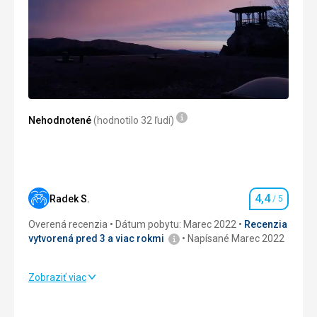
Nehodnotené
(hodnotilo 32 ľudí)
4,4
Radek S.
/ 5
Hodnotenie
Overená recenzia
Dátum pobytu: Marec 2022
Recenzia
vytvorená pred 3 a viac rokmi
Napísané Marec 2022
Zobraziť viac
Strava
4,0
/ 5