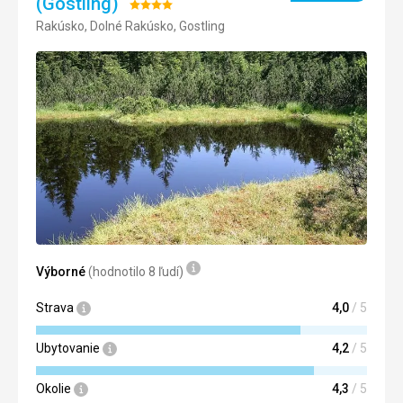
(Göstling)
Hodnotenie:
Google Translate
Rakúsko, Dolné Rakúsko, Gostling
4/5
Výborné
(hodnotilo 8 ľudí)
Strava
4,0
/ 5
Ubytovanie
4,2
/ 5
Okolie
4,3
/ 5