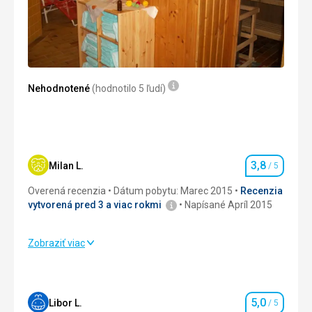
pěkný slunný pokoj
Služby
.
Táto recenzia bola preložená automaticky pomocou
Google Translate
Nehodnotené
(hodnotilo 5 ľudí)
3,8
Milan L.
/ 5
Hodnotenie
Overená recenzia
Dátum pobytu: Marec 2015
Recenzia
vytvorená pred 3 a viac rokmi
Napísané Apríl 2015
Zobraziť viac
Strava
3,0
/ 5
Ubytovanie
4,0
/ 5
5,0
Libor L.
/ 5
Hodnotenie