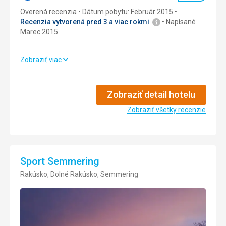
Služby
4,0
/ 5
Overená recenzia
Dátum pobytu: Február 2015
Šport
4,0
/ 5
Recenzia vytvorená pred 3 a viac rokmi
Napísané
Marec 2015
Cena
4,0
/ 5
Zobraziť viac
Strava
5,0
/ 5
Ubytovanie
5,0
/ 5
Zobraziť detail hotelu
Služby
Zobraziť všetky recenzie
5,0
/ 5
Šport
5,0
/ 5
Cena
5,0
/ 5
Sport Semmering
Rakúsko, Dolné Rakúsko, Semmering