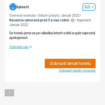
Ubytovanie
4,0
/ 5
5,0
Sylvie H.
/ 5
Hodnotenie
Okolie
4,0
/ 5
Overená recenzia
Dátum pobytu: Január 2022
Služby
4,0
/ 5
Recenzia vytvorená pred 3 a viac rokmi
Napísané
Január 2022
Cena
4,0
/ 5
Do hotelu jsme se po několika letech vrátili a opět naprostá
spokojenost.
Do hotelu jsme se po několika letech vrátili a opět naprostá
Zobraziť viac
spokojenost.
Strava
5,0
/ 5
Zobraziť detail hotelu
Ubytovanie
Zobraziť všetky recenzie
5,0
/ 5
Okolie
5,0
/ 5
Služby
5,0
/ 5
Stránka
1
Cena
5,0
/ 5