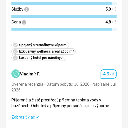
Služby
5,0
/ 5
Cena
4,8
/ 5
Spojený s termálnymi kúpeľmi
Exkluzívny wellness areál 2600 m²
Luxusný hotel pre náročných
4,9
Vladimír F.
/ 5
Hodnotenie
Overená recenzia
Dátum pobytu: Júl 2026
Napísané Júl
2026
Příjemné a čisté prostředí, příjemna teplota vody v
bazénech. Ochotný a příjemný personál a jídlo výborné.
Příjemné a čisté prostředí, příjemna teplota vody v
Zobraziť viac
bazénech. Ochotný a příjemný personál a jídlo výborné.