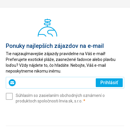
vybavená posilovna.
U recepce se nachází velká lyžárna, parkoviště neplacené
přímo u hotelu.
Překvapením byla při příjezdu 10% sleva na skipas a 1x
jízda zdarma na sáňkové dráze na Zauberberg
Semmering.
Wi-fi zdarma po celém hotelu, jela bez problémů.
Ponuky najlepších zájazdov na e-mail
Táto recenzia bola preložená automaticky pomocou
Tie najzaujímavejšie zájazdy pravidelne na Váš e-mail!
Google Translate
Preferujete exotické pláže, zasnežené ľadovce alebo plavbu
loďou? Vždy nájdete to, čo hľadáte. Nebojte, Váš e-mail
neposkytneme nikomu inému.
Zadajte
Prihlásiť
svoj
e-
Súhlasím so zasielaním obchodných oznámení o
mail
(povinné)
produktoch spoločnosti Invia.sk, s.r.o.
*
(povinné)
*