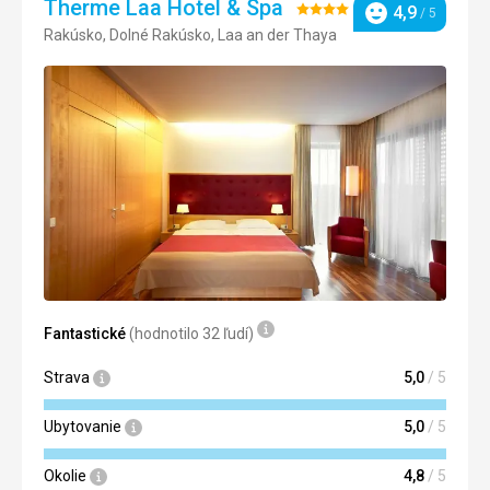
Therme Laa Hotel & Spa
Hodnotenie:
4,9
/ 5
Hodnotenie
Rakúsko, Dolné Rakúsko, Laa an der Thaya
4/5
Fantastické
(hodnotilo 32 ľudí)
Strava
5,0
/ 5
Ubytovanie
5,0
/ 5
Okolie
4,8
/ 5