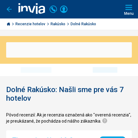
Volajte
Prihlásiť
Ísť
späť
+421
Menu
sa
2
Invia.sk
3221
Recenzie hotelov
Rakúsko
Dolné Rakúsko
0491
Dolné Rakúsko: Našli sme pre vás 7
hotelov
Pôvod recenzií: Ak je recenzia označená ako "overená recenzia",
je preukázané, že pochádza od nášho zákazníka.