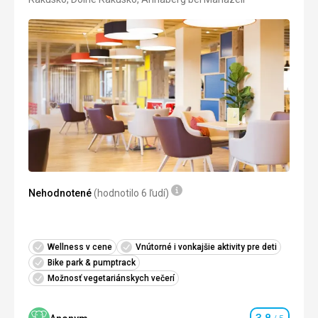
3/5
Nehodnotené
(hodnotilo 6 ľudí)
Wellness v cene
Vnútorné i vonkajšie aktivity pre deti
Bike park & ​​pumptrack
Možnosť vegetariánskych večerí