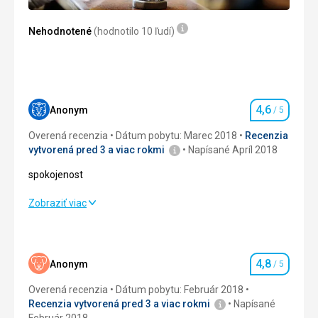
Služby
Vyborne!!!
Nehodnotené
(hodnotilo 10 ľudí)
Táto recenzia bola preložená automaticky pomocou
Google Translate
4,6
Anonym
/ 5
Hodnotenie
Overená recenzia
Dátum pobytu: Marec 2018
Recenzia
vytvorená pred 3 a viac rokmi
Napísané Apríl 2018
spokojenost
spokojenost
Zobraziť viac
Strava
5,0
/ 5
Ubytovanie
5,0
/ 5
4,8
Anonym
/ 5
Hodnotenie
Služby
5,0
/ 5
Overená recenzia
Dátum pobytu: Február 2018
Recenzia vytvorená pred 3 a viac rokmi
Napísané
Šport
3,0
/ 5
Február 2018