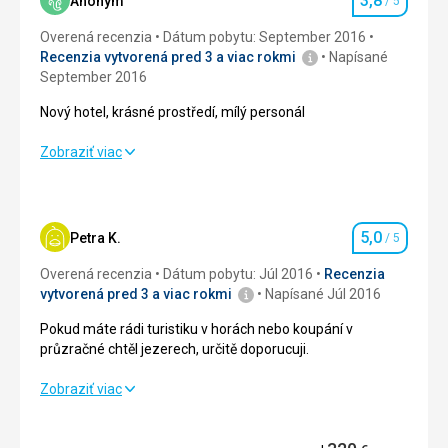
3,8
Anonym
/ 5
Hodnotenie
Overená recenzia
Dátum pobytu: September 2016
Recenzia vytvorená pred 3 a viac rokmi
Napísané
September 2016
Nový hotel, krásné prostředí, mílý personál
Nový hotel, krásné prostředí, mílý personál
Zobraziť viac
Strava
4,0
/ 5
Ubytovanie
4,0
/ 5
5,0
Petra K.
/ 5
Hodnotenie
Okolie
3,0
/ 5
Overená recenzia
Dátum pobytu: Júl 2016
Recenzia
vytvorená pred 3 a viac rokmi
Napísané Júl 2016
Služby
4,0
/ 5
Pokud máte rádi turistiku v horách nebo koupání v
průzračné chtěl jezerech, určitě doporucuji.
Cena
3,0
/ 5
Pokud máte rádi turistiku v horách nebo koupání v
Zobraziť viac
průzračné chtěl jezerech, určitě doporucuji.