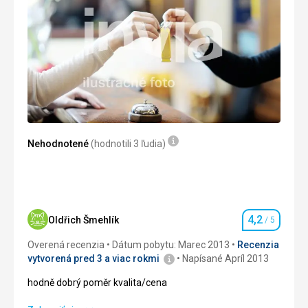
Strava bola jednotvárna, nedochutená.
Ubytovanie
Celkový dojem z ubytovania bol vyhovujúci.
Služby
Celkový dojem: slabší priemer
Nehodnotené
(hodnotili 3 ľudia)
4,2
Oldřich Šmehlík
/ 5
Hodnotenie
Overená recenzia
Dátum pobytu: Marec 2013
Recenzia
vytvorená pred 3 a viac rokmi
Napísané Apríl 2013
hodně dobrý poměr kvalita/cena