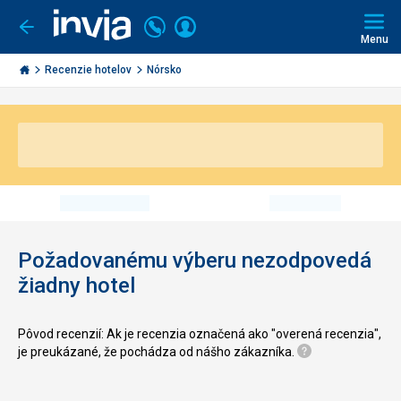
Volajte
Prihlásiť
Ísť
späť
+421
Menu
sa
2
Invia.sk
3221
Recenzie hotelov
Nórsko
0491
Požadovanému výberu nezodpovedá
žiadny hotel
Pôvod recenzií: Ak je recenzia označená ako "overená recenzia",
je preukázané, že pochádza od nášho zákazníka.