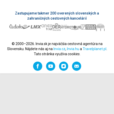
Zastupujeme takmer 200 overených slovenských a
zahraničných cestovných kancelárií
© 2000–2026. Invia.sk je najväčšia cestovná agentúra na
Slovensku. Nájdete nás aj na
Invia.cz
,
Invia.hu
a
Travelplanet.pl
.
Tato stránka využíva
cookies
.
Facebook
YouTube
Instagram
Odporučiť