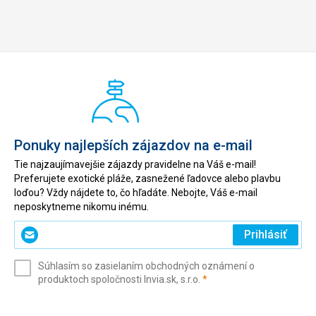
Ponuky najlepších zájazdov na e-mail
Tie najzaujímavejšie zájazdy pravidelne na Váš e-mail!
Preferujete exotické pláže, zasnežené ľadovce alebo plavbu
loďou? Vždy nájdete to, čo hľadáte. Nebojte, Váš e-mail
neposkytneme nikomu inému.
Zadajte
Prihlásiť
svoj
e-
Súhlasím so zasielaním obchodných oznámení o
mail
(povinné)
produktoch spoločnosti Invia.sk, s.r.o.
*
(povinné)
*