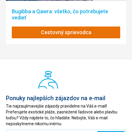
Táto recenzia bola preložená automaticky pomocou
Bugibba a Qawra: všetko, čo potrebujete
Google Translate
vedieť
Cestovný sprievodca
Ponuky najlepších zájazdov na e-mail
Tie najzaujímavejšie zájazdy pravidelne na Váš e-mail!
Preferujete exotické pláže, zasnežené ľadovce alebo plavbu
loďou? Vždy nájdete to, čo hľadáte. Nebojte, Váš e-mail
neposkytneme nikomu inému.