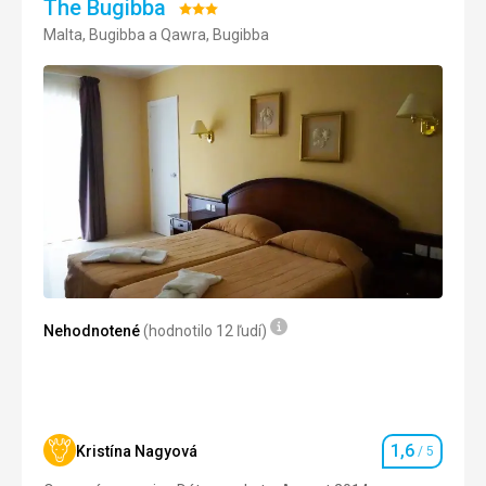
The Bugibba
Hodnotenie:
Malta, Bugibba a Qawra, Bugibba
3/5
Nehodnotené
(hodnotilo 12 ľudí)
1,6
Kristína Nagyová
/ 5
Hodnotenie