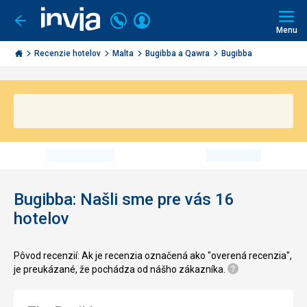
Volajte
Prihlásiť
Ísť
späť
+421
Menu
sa
2
Invia.sk
3221
Recenzie hotelov
Malta
Bugibba a Qawra
Bugibba
0491
Bugibba: Našli sme pre vás 16
hotelov
Pôvod recenzií: Ak je recenzia označená ako "overená recenzia",
je preukázané, že pochádza od nášho zákazníka.