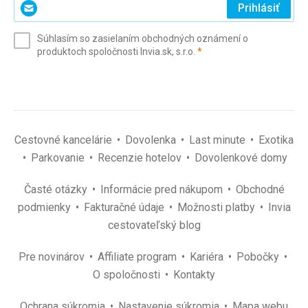
Zadajte
Prihlásiť
svoj
e-
Súhlasím so zasielaním obchodných oznámení o
mail
(povinné)
produktoch spoločnosti Invia.sk, s.r.o.
*
(povinné)
*
Cestovné kancelárie
Dovolenka
Last minute
Exotika
Parkovanie
Recenzie hotelov
Dovolenkové domy
Časté otázky
Informácie pred nákupom
Obchodné
podmienky
Fakturačné údaje
Možnosti platby
Invia
cestovateľský blog
Pre novinárov
Affiliate program
Kariéra
Pobočky
O spoločnosti
Kontakty
Ochrana súkromia
Nastavenie súkromia
Mapa webu