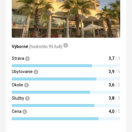
Výborné
(hodnotilo 95 ľudí)
Strava
3,7
/ 5
Ubytovanie
3,9
/ 5
Okolie
3,6
/ 5
Služby
3,8
/ 5
Cena
4,0
/ 5