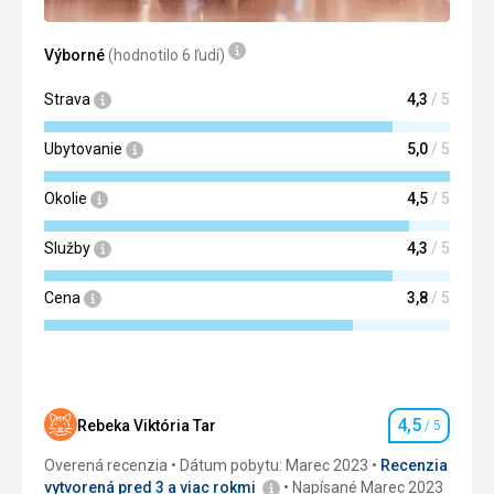
Výborné
(hodnotilo 6 ľudí)
Strava
4,3
/ 5
Ubytovanie
5,0
/ 5
Okolie
4,5
/ 5
Služby
4,3
/ 5
Cena
3,8
/ 5
4,5
Rebeka Viktória Tar
/ 5
Hodnotenie
Overená recenzia
Dátum pobytu: Marec 2023
Recenzia
vytvorená pred 3 a viac rokmi
Napísané Marec 2023