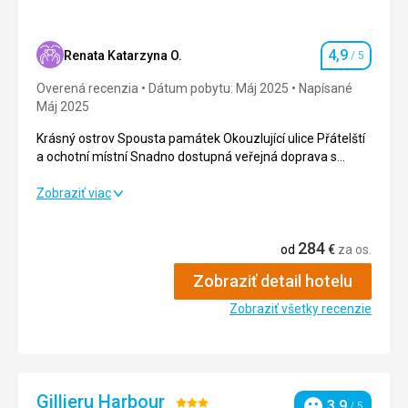
Strava
5,0
/ 5
Ubytovanie
5,0
/ 5
4,9
Renata Katarzyna O.
/ 5
Hodnotenie
Okolie
5,0
/ 5
Overená recenzia
Dátum pobytu: Máj 2025
Napísané
Máj 2025
Služby
5,0
/ 5
Krásný ostrov Spousta památek Okouzlující ulice Přátelští
a ochotní místní Snadno dostupná veřejná doprava s
Cena
5,0
/ 5
klimatizovanými autobusy
Krásný ostrov Spousta památek Okouzlující ulice Přátelští
Zobraziť viac
a ochotní místní Snadno dostupná veřejná doprava s
klimatizovanými autobusy
284
od
€
za os.
Strava
5,0
/ 5
Zobraziť detail hotelu
Ubytovanie
5,0
/ 5
Zobraziť všetky recenzie
Okolie
4,0
/ 5
Služby
5,0
/ 5
Gillieru Harbour
Hodnotenie:
3,9
/ 5