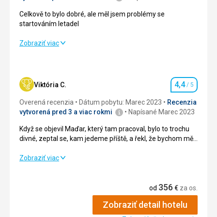
Celkově to bylo dobré, ale měl jsem problémy se
startováním letadel
Celkově to bylo dobré, ale měl jsem problémy se
Zobraziť viac
startováním letadel
Strava
4,0
/ 5
4,4
Viktória C.
/ 5
Hodnotenie
Ubytovanie
4,0
/ 5
Overená recenzia
Dátum pobytu: Marec 2023
Recenzia
Okolie
4,0
/ 5
vytvorená pred 3 a viac rokmi
Napísané Marec 2023
Když se objevil Maďar, který tam pracoval, bylo to trochu
Služby
4,0
/ 5
divné, zeptal se, kam jedeme příště, a řekl, že bychom měli
jít na trh v neděli místo v sobotu. Trochu mě to překvapilo,
Cena
4,0
/ 5
protože tam není od toho, aby plnil stejný rozsah úkolů
Když se objevil Maďar, který tam pracoval, bylo to trochu
Zobraziť viac
jako vedoucí cizinců
divné, zeptal se, kam jedeme příště, a řekl, že bychom měli
jít na trh v neděli místo v sobotu. Trochu mě to překvapilo,
Pláž
356
protože tam není od toho, aby plnil stejný rozsah úkolů
od
€
za os.
Pláž byla čistá a upravená
jako vedoucí cizinců
Strava
Zobraziť detail hotelu
S jídlem jsem z pohledu hotelu neměl problém
Strava
3,0
/ 5