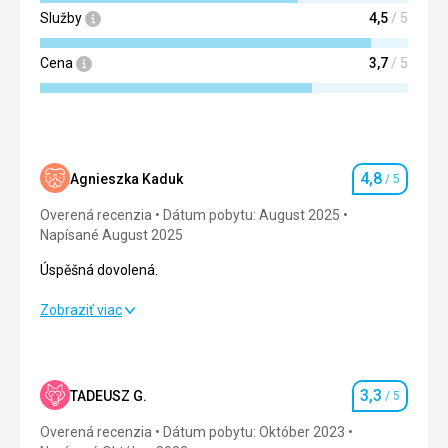
Služby
4,5
/ 5
Cena
3,7
/ 5
4,8
Agnieszka Kaduk
/ 5
Hodnotenie
Overená recenzia
Dátum pobytu: August 2025
Napísané August 2025
Úspěšná dovolená.
Úspěšná dovolená.
Zobraziť viac
Strava
4,0
/ 5
Ubytovanie
5,0
/ 5
3,3
TADEUSZ G.
/ 5
Hodnotenie
Okolie
5,0
/ 5
Overená recenzia
Dátum pobytu: Október 2023