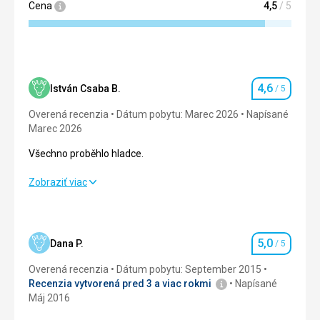
Cena
4,5
/ 5
riešili.
4,6
István Csaba B.
/ 5
Hodnotenie
Overená recenzia
Dátum pobytu: Marec 2026
Napísané
Marec 2026
Všechno proběhlo hladce.
Všechno proběhlo hladce.
Zobraziť viac
Strava
4,0
/ 5
Ubytovanie
4,0
/ 5
5,0
Dana P.
/ 5
Hodnotenie
Okolie
4,0
/ 5
Overená recenzia
Dátum pobytu: September 2015
Recenzia vytvorená pred 3 a viac rokmi
Napísané
Služby
5,0
/ 5
Máj 2016