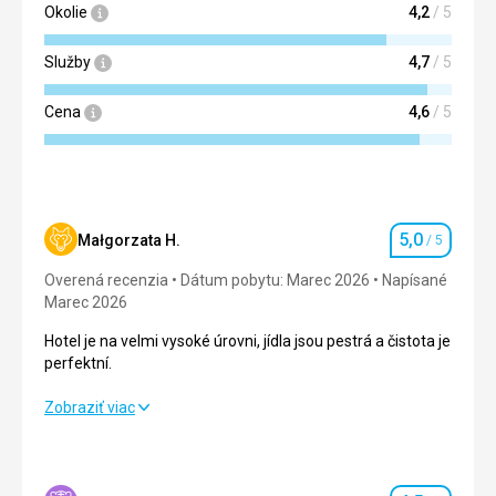
Okolie
4,2
/ 5
Služby
4,7
/ 5
Cena
4,6
/ 5
5,0
Małgorzata H.
/ 5
Hodnotenie
Overená recenzia
Dátum pobytu: Marec 2026
Napísané
Marec 2026
Hotel je na velmi vysoké úrovni, jídla jsou pestrá a čistota je
perfektní.
Hotel je na velmi vysoké úrovni, jídla jsou pestrá a čistota je
Zobraziť viac
perfektní.
Strava
5,0
/ 5