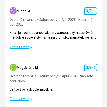
3,7
Michał J.
/ 5
Hodnotenie
Overená recenzia
Dátum pobytu: Máj 2026
Napísané
Jún 2026
Hotel je trochu stranou, ale díky autobusovým zastávkám
má dobré spojení. Byli jsme na prohlídku památek, ne jen
ležet na pláži, takže nám to vyhovovalo.
Hotel je trochu stranou, ale díky autobusovým zastávkám
Zobraziť viac
má dobré spojení. Byli jsme na prohlídku památek, ne jen
ležet na pláži, takže nám to vyhovovalo.
Strava
2,0
/ 5
3,8
Magdaléna M.
/ 5
Hodnotenie
Ubytovanie
3,0
/ 5
Overená recenzia
Dátum pobytu: Apríl 2026
Napísané
Apríl 2026
Okolie
5,0
/ 5
Celkově byla dovolená pěkná.
Služby
2,0
/ 5
Celkově byla dovolená pěkná.
Zobraziť viac
Cena
5,0
/ 5