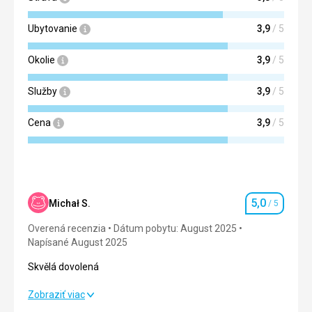
Ubytovanie
3,9
/ 5
Okolie
3,9
/ 5
Služby
3,9
/ 5
Cena
3,9
/ 5
5,0
Michał S.
/ 5
Hodnotenie
Overená recenzia
Dátum pobytu: August 2025
Napísané August 2025
Skvělá dovolená
Skvělá dovolená
Zobraziť viac