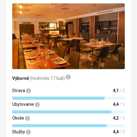
Výborné
(hodnotilo 17 ľudí)
Strava
4,1
/ 5
Ubytovanie
4,4
/ 5
Okolie
4,2
/ 5
Služby
4,4
/ 5