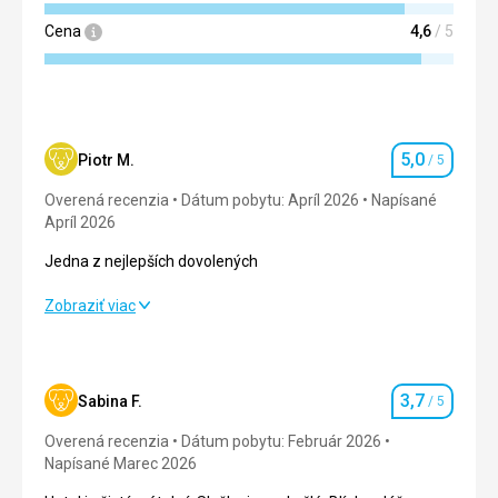
Cena
4,6
/ 5
5,0
Piotr M.
/ 5
Hodnotenie
Overená recenzia
Dátum pobytu: Apríl 2026
Napísané
Apríl 2026
Jedna z nejlepších dovolených
Jedna z nejlepších dovolených
Zobraziť viac
Strava
5,0
/ 5
Ubytovanie
5,0
/ 5
3,7
Sabina F.
/ 5
Hodnotenie
Okolie
5,0
/ 5
Overená recenzia
Dátum pobytu: Február 2026
Napísané Marec 2026
Služby
5,0
/ 5