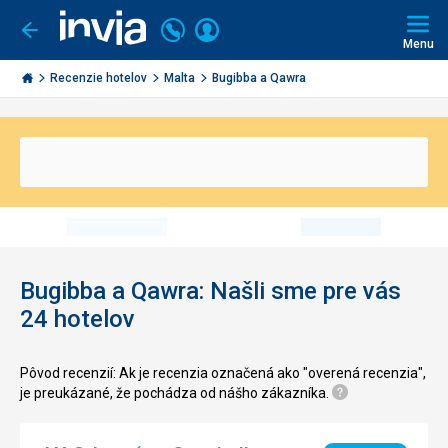
Volajte
Prihlásiť
Ísť
späť
+421
Menu
sa
2
Invia.sk
3221
Recenzie hotelov
Malta
Bugibba a Qawra
0491
Bugibba a Qawra: Našli sme pre vás
24 hotelov
Pôvod recenzií: Ak je recenzia označená ako "overená recenzia",
je preukázané, že pochádza od nášho zákazníka.