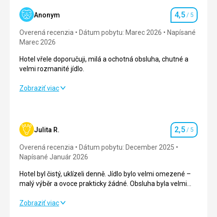
4,5
Anonym
/ 5
Hodnotenie
Overená recenzia
Dátum pobytu: Marec 2026
Napísané
Marec 2026
Hotel vřele doporučuji, milá a ochotná obsluha, chutné a
velmi rozmanité jídlo.
Hotel vřele doporučuji, milá a ochotná obsluha, chutné a
Zobraziť viac
velmi rozmanité jídlo.
Strava
5,0
/ 5
2,5
Julita R.
/ 5
Hodnotenie
Ubytovanie
4,0
/ 5
Overená recenzia
Dátum pobytu: December 2025
Okolie
4,0
/ 5
Napísané Január 2026
Hotel byl čistý, uklízeli denně. Jídlo bylo velmi omezené –
Služby
4,0
/ 5
malý výběr a ovoce prakticky žádné. Obsluha byla velmi
přátelská.
Cena
4,0
/ 5
Hotel byl čistý, uklízeli denně. Jídlo bylo velmi omezené –
Zobraziť viac
malý výběr a ovoce prakticky žádné. Obsluha byla velmi