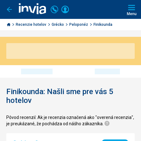
Volajte
Prihlásiť
Ísť
späť
+421
Menu
sa
2
Invia.sk
3221
Recenzie hotelov
Grécko
Peloponéz
Finikounda
0491
Finikounda: Našli sme pre vás 5
hotelov
Pôvod recenzií: Ak je recenzia označená ako "overená recenzia",
je preukázané, že pochádza od nášho zákazníka.