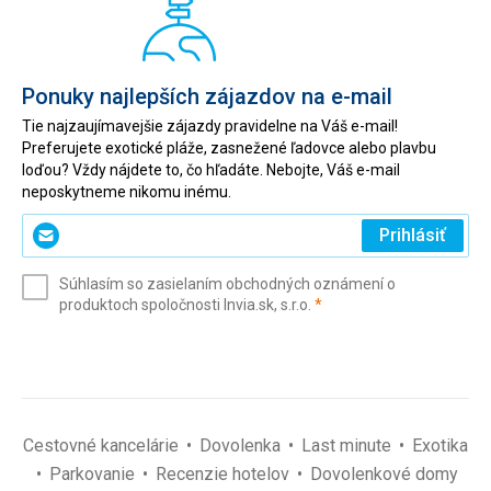
Ponuky najlepších zájazdov na e-mail
Tie najzaujímavejšie zájazdy pravidelne na Váš e-mail!
Preferujete exotické pláže, zasnežené ľadovce alebo plavbu
loďou? Vždy nájdete to, čo hľadáte. Nebojte, Váš e-mail
neposkytneme nikomu inému.
Zadajte
Prihlásiť
svoj
e-
Súhlasím so zasielaním obchodných oznámení o
mail
(povinné)
produktoch spoločnosti Invia.sk, s.r.o.
*
(povinné)
*
Cestovné kancelárie
Dovolenka
Last minute
Exotika
Parkovanie
Recenzie hotelov
Dovolenkové domy