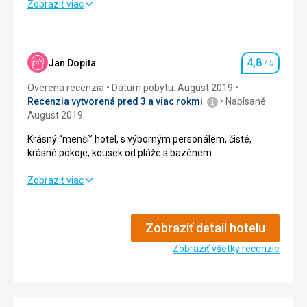
Zobraziť viac
Strava
5,0
/ 5
Ubytovanie
5,0
/ 5
4,8
Jan Dopita
/ 5
Hodnotenie
Okolie
3,0
/ 5
Overená recenzia
Dátum pobytu: August 2019
Služby
5,0
/ 5
Recenzia vytvorená pred 3 a viac rokmi
Napísané
August 2019
Cena
4,0
/ 5
Krásný “menší” hotel, s výborným personálem, čisté,
krásné pokoje, kousek od pláže s bazénem.
Krásný “menší” hotel, s výborným personálem, čisté,
Zobraziť viac
krásné pokoje, kousek od pláže s bazénem.
Strava
4,0
/ 5
Zobraziť detail hotelu
Ubytovanie
Zobraziť všetky recenzie
5,0
/ 5
Okolie
5,0
/ 5
Služby
5,0
/ 5