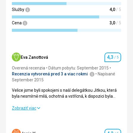
Služby
4,0
/ 5
Cena
3,0
/ 5
4,3
Eva Zanottová
/ 5
Hodnotenie
Overená recenzia
Dátum pobytu: September 2015
Recenzia vytvorená pred 3 a viac rokmi
Napísané
September 2015
Velice jsme byli spokojeni s naší delegátkou Jitkou, která
byla nesmírně milá, ochotná a vstřícná, k dispozici byla
každý den. Jednalo se o destinaci, kterou mohu vřele
doporučit všem, kteří si přejí prožít klidnou dovolenou.
Velice jsme byli spokojeni s naší delegátkou Jitkou, která
Zobraziť viac
byla nesmírně milá, ochotná a vstřícná, k dispozici byla
každý den. Jednalo se o destinaci, kterou mohu vřele
doporučit všem, kteří si přejí prožít klidnou dovolenou.