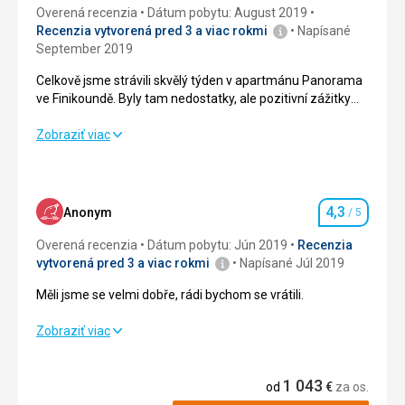
Overená recenzia
Dátum pobytu: August 2019
Recenzia vytvorená pred 3 a viac rokmi
Napísané
September 2019
Celkově jsme strávili skvělý týden v apartmánu Panorama
ve Finikoundě. Byly tam nedostatky, ale pozitivní zážitky
převažovaly.
Celkově jsme strávili skvělý týden v apartmánu Panorama
Zobraziť viac
ve Finikoundě. Byly tam nedostatky, ale pozitivní zážitky
převažovaly.
Strava
5,0
/ 5
4,3
Anonym
/ 5
Hodnotenie
Ubytovanie
4,0
/ 5
Overená recenzia
Dátum pobytu: Jún 2019
Recenzia
vytvorená pred 3 a viac rokmi
Napísané Júl 2019
Okolie
4,0
/ 5
Měli jsme se velmi dobře, rádi bychom se vrátili.
Služby
4,0
/ 5
Měli jsme se velmi dobře, rádi bychom se vrátili.
Zobraziť viac
Cena
5,0
/ 5
Strava
3,0
/ 5
1 043
od
€
za os.
Ubytovanie
4,0
/ 5