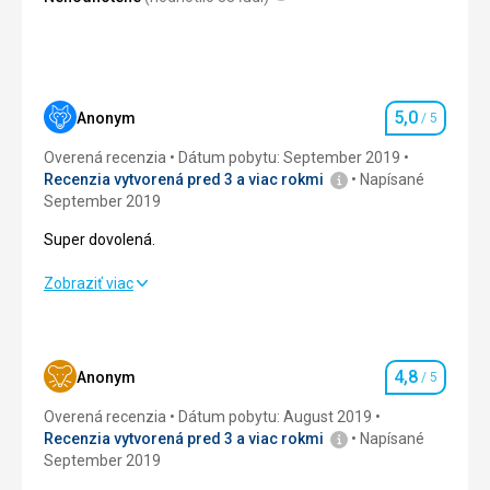
problémy nebyly.
Táto recenzia bola preložená automaticky pomocou
Google Translate
Táto recenzia bola preložená automaticky pomocou
Google Translate
5,0
Anonym
/ 5
Hodnotenie
Overená recenzia
Dátum pobytu: September 2019
Recenzia vytvorená pred 3 a viac rokmi
Napísané
September 2019
Super dovolená.
Super dovolená.
Zobraziť viac
Strava
5,0
/ 5
Ubytovanie
5,0
/ 5
4,8
Anonym
/ 5
Hodnotenie
Okolie
5,0
/ 5
Overená recenzia
Dátum pobytu: August 2019
Recenzia vytvorená pred 3 a viac rokmi
Napísané
Služby
5,0
/ 5
September 2019