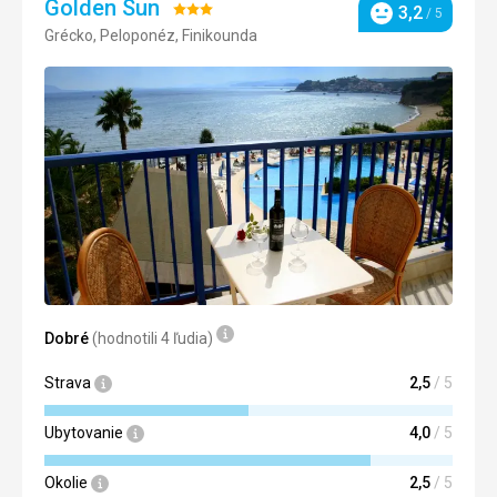
Golden Sun
Hodnotenie:
3,2
/ 5
Hodnotenie
Grécko, Peloponéz, Finikounda
3/5
Dobré
(hodnotili 4 ľudia)
Strava
2,5
/ 5
Ubytovanie
4,0
/ 5
Okolie
2,5
/ 5