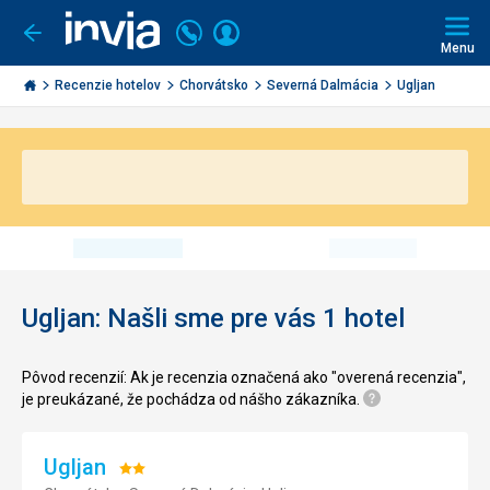
Volajte
Prihlásiť
Ísť
späť
+421
Menu
sa
2
Invia.sk
3221
Recenzie hotelov
Chorvátsko
Severná Dalmácia
Ugljan
0491
Ugljan: Našli sme pre vás 1 hotel
Pôvod recenzií: Ak je recenzia označená ako "overená recenzia",
je preukázané, že pochádza od nášho zákazníka.
Ugljan
Hodnotenie: