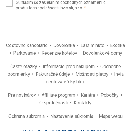
Súhlasím so zasielaním obchodných oznámení o
mail
(povinné)
produktoch spoločnosti Invia.sk, s.r.o.
*
(povinné)
*
Cestovné kancelárie
Dovolenka
Last minute
Exotika
Parkovanie
Recenzie hotelov
Dovolenkové domy
Časté otázky
Informácie pred nákupom
Obchodné
podmienky
Fakturačné údaje
Možnosti platby
Invia
cestovateľský blog
Pre novinárov
Affiliate program
Kariéra
Pobočky
O spoločnosti
Kontakty
Ochrana súkromia
Nastavenie súkromia
Mapa webu