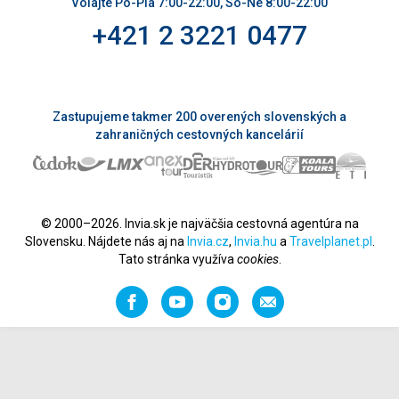
Volajte Po-Pia 7:00-22:00, So-Ne 8:00-22:00
+421 2 3221 0477
Zastupujeme takmer 200 overených slovenských a
zahraničných cestovných kancelárií
© 2000–2026. Invia.sk je najväčšia cestovná agentúra na
Slovensku. Nájdete nás aj na
Invia.cz
,
Invia.hu
a
Travelplanet.pl
.
Tato stránka využíva
cookies
.
Facebook
YouTube
Instagram
Odporučiť