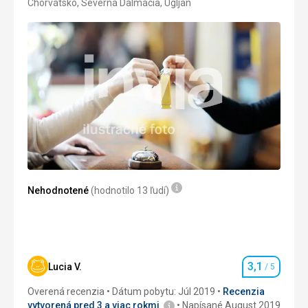
Chorvátsko, Severná Dalmácia, Ugljan
2/5
Nehodnotené
(hodnotilo 13 ľudí)
3,1
Lucia V.
/ 5
Hodnotenie
Overená recenzia
Dátum pobytu: Júl 2019
Recenzia
vytvorená pred 3 a viac rokmi
Napísané August 2019