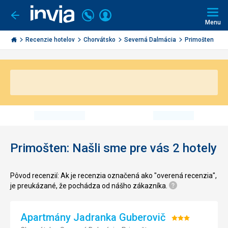
Volajte
Prihlásiť
Ísť
späť
+421
Menu
sa
2
Invia.sk
3221
Recenzie hotelov
Chorvátsko
Severná Dalmácia
Primošten
0491
Primošten: Našli sme pre vás 2 hotely
Pôvod recenzií: Ak je recenzia označená ako "overená recenzia",
je preukázané, že pochádza od nášho zákazníka.
Apartmány Jadranka Guberovič
Hodnotenie: