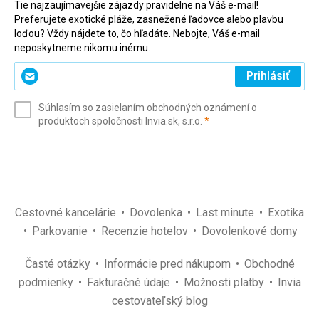
Tie najzaujímavejšie zájazdy pravidelne na Váš e-mail!
Dvakrát jsme potkali úklízečku na hodbě hotelu, jinak se tu
Preferujete exotické pláže, zasnežené ľadovce alebo plavbu
snámi nikdo nebavil, ani nám nic nenabízel (aspoň nás
loďou? Vždy nájdete to, čo hľadáte. Nebojte, Váš e-mail
nikdo ničím neobtěžoval). Za celou dobu pobytu nám ani
neposkytneme nikomu inému.
nikdo neřekl, do kdy máme opustit poslední den pokoj, tak
Zadajte
jsme šli, až jsme chtěli :).
Prihlásiť
svoj
e-
Táto recenzia bola preložená automaticky pomocou
Súhlasím so zasielaním obchodných oznámení o
mail
Google Translate
(povinné)
produktoch spoločnosti Invia.sk, s.r.o.
*
(povinné)
*
Cestovné kancelárie
Dovolenka
Last minute
Exotika
Parkovanie
Recenzie hotelov
Dovolenkové domy
Časté otázky
Informácie pred nákupom
Obchodné
podmienky
Fakturačné údaje
Možnosti platby
Invia
cestovateľský blog