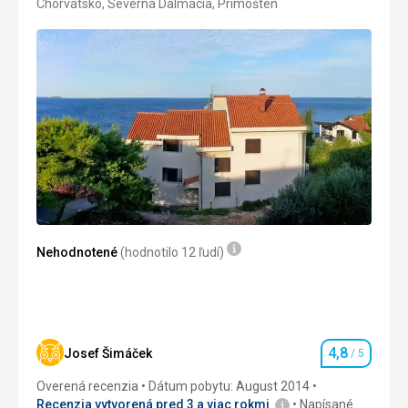
Chorvátsko, Severná Dalmácia, Primošten
3/5
Nehodnotené
(hodnotilo 12 ľudí)
4,8
Josef Šimáček
/ 5
Hodnotenie
Overená recenzia
Dátum pobytu: August 2014
Recenzia vytvorená pred 3 a viac rokmi
Napísané