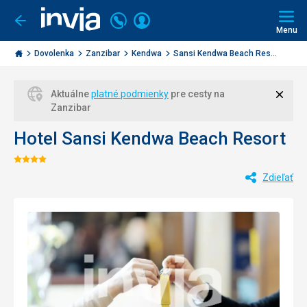
Volajte
Prihlásiť
Ísť
späť
+421
Menu
sa
2
Invia.sk
3221
Dovolenka
Zanzibar
Kendwa
Sansi Kendwa Beach Res...
0477
Zavri
Aktuálne
platné podmienky
pre cesty na
Zanzibar
Hotel Sansi Kendwa Beach Resort
Hodnotenie:
Zdieľať
4/5