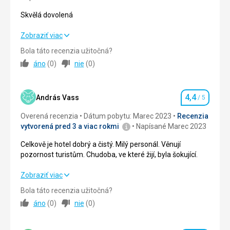
Služby
Milý a ochotný personál
Skvělá dovolená
Táto recenzia bola preložená automaticky pomocou
Skvělá dovolená
Zobraziť viac
Google Translate
Bola táto recenzia užitočná?
Strava
5,0
/ 5
áno
(
0
)
nie
(
0
)
Ubytovanie
5,0
/ 5
4,4
Okolie
4,0
/ 5
András Vass
/ 5
Hodnotenie
Overená recenzia
Dátum pobytu: Marec 2023
Recenzia
Služby
5,0
/ 5
vytvorená pred 3 a viac rokmi
Napísané Marec 2023
Cena
5,0
/ 5
Celkově je hotel dobrý a čistý. Milý personál. Věnují
pozornost turistům. Chudoba, ve které žijí, byla šokující.
Pláž
Celkově je hotel dobrý a čistý. Milý personál. Věnují
Zobraziť viac
Bílý písek, tyrkysové moře, na Kendwě malý odliv a příliv.
pozornost turistům. Chudoba, ve které žijí, byla šokující.
Bohužel hodně otravných prodejců čehokoliv, ake na
Bola táto recenzia užitočná?
hotelovou pláž si nedovolí chodit.
áno
(
0
)
nie
(
0
)
Strava
4,0
/ 5
Strava
Výborná, dobrý výběr, skvěle zásobený bar
Ubytovanie
4,0
/ 5