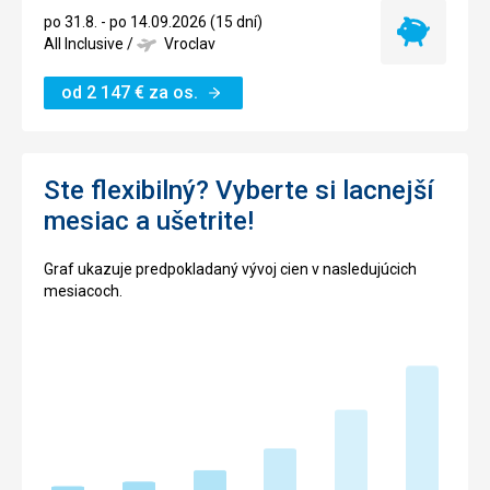
po 31.8. - po 14.09.2026 (15 dní)
Najlacnejší
All Inclusive
/
Vroclav
termín
od
2 147
€
za os.
Ste flexibilný? Vyberte si lacnejší
mesiac a ušetrite!
Graf ukazuje predpokladaný vývoj cien v nasledujúcich
mesiacoch.