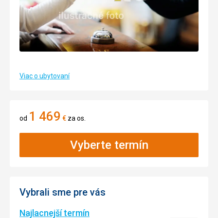
Viac o ubytovaní
1 469
od
€
za os.
Vyberte termín
Vybrali sme pre vás
Najlacnejší termín