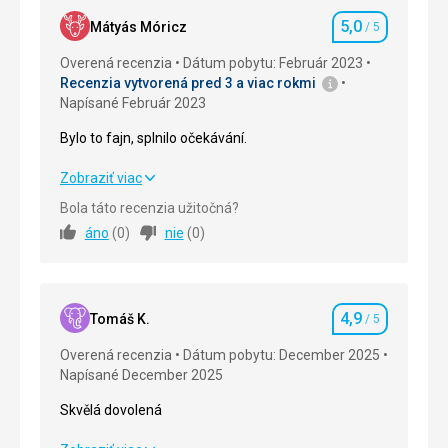
5,0
Mátyás Móricz
/ 5
Hodnotenie
Overená recenzia
Dátum pobytu: Február 2023
Recenzia vytvorená pred 3 a viac rokmi
Napísané Február 2023
Bylo to fajn, splnilo očekávání.
Bylo to fajn, splnilo očekávání.
Zobraziť viac
Bola táto recenzia užitočná?
Strava
5,0
/ 5
áno
(
0
)
nie
(
0
)
Ubytovanie
5,0
/ 5
Okolie
5,0
/ 5
4,9
Tomáš K.
/ 5
Hodnotenie
Služby
5,0
/ 5
Overená recenzia
Dátum pobytu: December 2025
Napísané December 2025
Cena
5,0
/ 5
Skvělá dovolená
Pláž