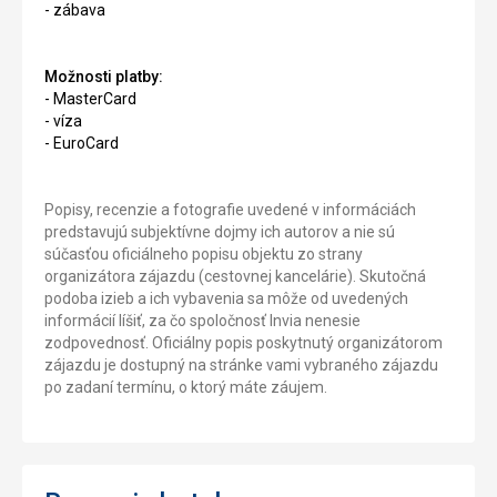
- zábava
Možnosti platby:
- MasterCard
- víza
- EuroCard
Popisy, recenzie a fotografie uvedené v informáciách
predstavujú subjektívne dojmy ich autorov a nie sú
súčasťou oficiálneho popisu objektu zo strany
organizátora zájazdu (cestovnej kancelárie). Skutočná
podoba izieb a ich vybavenia sa môže od uvedených
informácií líšiť, za čo spoločnosť Invia nenesie
zodpovednosť. Oficiálny popis poskytnutý organizátorom
zájazdu je dostupný na stránke vami vybraného zájazdu
po zadaní termínu, o ktorý máte záujem.