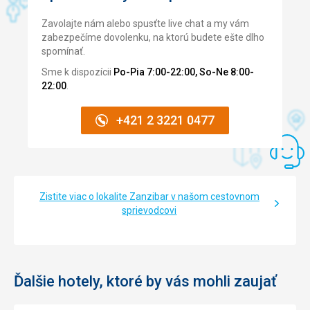
problémy
Ubytovanie
Zavolajte nám alebo spusťte live chat a my vám
Vybavení pokojů je jednoduché. Veškeré vybavení je
Strava
zabezpečíme dovolenku, na ktorú budete ešte dlho
vyrobeno ze dřeva. Čistota byla překvapivá. S čistotou
nelze mít námitky, bylo to velmi dobré
spomínať.
jsme byli velmi spokojeni.
Ubytovanie
Sme k dispozícii
Po-Pia 7:00-22:00, So-Ne 8:00-
Služby
perfektně sedí, perfektní..
22:00
.
Bar je otevřen od 11:00 do 23:00. Každý večer byl připraven
Služby
program. Každý den pořádaly vodní aerobik. No, mohli by
milý personál, všechna naše přání byla okamžitě splněna,
+421 2 3221 0477
mít větší nebo více krytý bazén. Je to jen trochu. Víc
byli pozorní a slušní.
bazénů asi nebylo možné postavit kvůli nedostatku místa.
Táto recenzia bola preložená automaticky pomocou
Táto recenzia bola preložená automaticky pomocou
Google Translate
Google Translate
Zistite viac o lokalite Zanzibar v našom cestovnom
sprievodcovi
Ďalšie hotely, ktoré by vás mohli zaujať