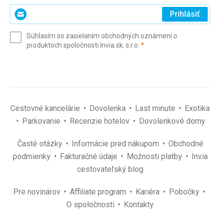
Zadajte
Prihlásiť
svoj
e-
Súhlasím so zasielaním obchodných oznámení o
mail
(povinné)
produktoch spoločnosti Invia.sk, s.r.o.
*
(povinné)
*
Cestovné kancelárie
Dovolenka
Last minute
Exotika
Parkovanie
Recenzie hotelov
Dovolenkové domy
Časté otázky
Informácie pred nákupom
Obchodné
podmienky
Fakturačné údaje
Možnosti platby
Invia
cestovateľský blog
Pre novinárov
Affiliate program
Kariéra
Pobočky
O spoločnosti
Kontakty