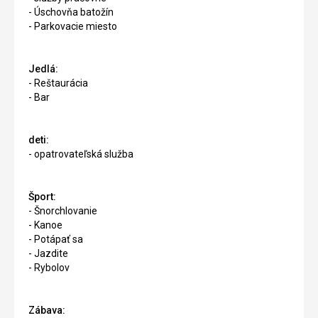
- Úschovňa batožín
- Parkovacie miesto
Jedlá:
- Reštaurácia
- Bar
deti:
- opatrovateľská služba
Šport:
- Šnorchlovanie
- Kanoe
- Potápať sa
- Jazdite
- Rybolov
Zábava: