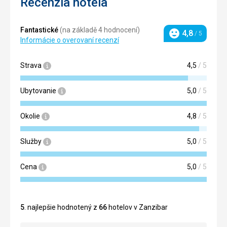
Recenzia hotela
Fantastické
(na základě 4 hodnocení)
4,8
/ 5
Hodnotenie
Informácie o overovaní recenzí
Strava
4,5
/ 5
Ubytovanie
5,0
/ 5
Okolie
4,8
/ 5
Služby
5,0
/ 5
Cena
5,0
/ 5
5
. najlepšie hodnotený z
66
hotelov v Zanzibar