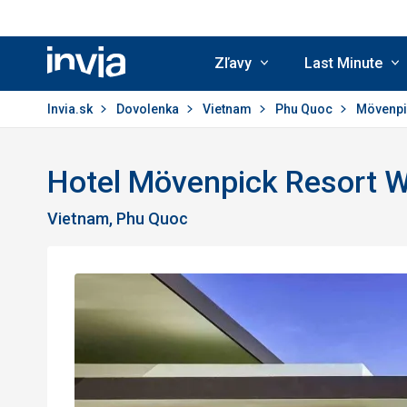
Zľavy
Last Minute
Invia.sk
Invia.sk
Dovolenka
Vietnam
Phu Quoc
Mövenpi
Hotel Mövenpick Resort 
Vietnam, Phu Quoc