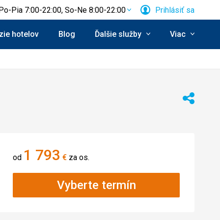
Po-Pia 7:00-22:00, So-Ne 8:00-22:00
Prihlásiť sa
ie hotelov
Blog
Ďalšie služby
Viac
Zdieľať
1 793
od
€
za os.
Vyberte termín