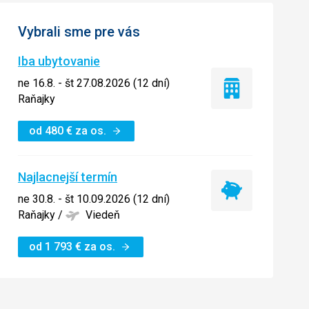
Vybrali sme pre vás
Iba ubytovanie
ne 16.8. - št 27.08.2026 (12 dní)
Iba
Raňajky
ubytovanie
od
480
€
za os.
Najlacnejší termín
Najlacnejší
ne 30.8. - št 10.09.2026 (12 dní)
termín
Raňajky
/
Viedeň
od
1 793
€
za os.