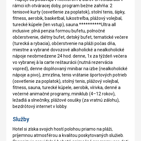
rámci ich otváracej doby, program bežne zahŕňa: 2
tenisové kurty (osvetlenie za poplatok), stolní tenis, šipky,
fitness, aerobik, basketbal, lukostreľba, plážový volejbal,
turecké kúpele (len vstup), sauna.**********Ultra all
inclusive: plná penzia formou bufetu, polnočné
občerstvenie, diétny bufet, detský bufet, tematické večere
(turecká a rybacia), občerstvenie na pláži počas dňa,
miestne a vybrané dovozové alkoholické a nealkoholické
nápoje neobmedzene 24 hod. denne, 1x za týždeň večera
vo vybranej à la carte reštaurácii (nutná rezervácia
vopred), denne doplňovaný minibar na izbe (nealkoholické
nápoje a pivo), zmrzlina, tenis vrátanie športových potrieb
(osvetlenie za poplatok), stolný tenis, plážový volejbal,
fitness, sauna, turecké kúpele, aerobik, vírivka, denné a
večerné animačné programy, miniklub (4–12 rokov),
ležadlá a slnečníky, plážové osušky (za vratnú zálohu),
bezdrôtový internet v lobby.
Služby
Hotel si získa svojich hostí polohou priamo na pláži,
príjemnou atmosférou a kvalitou poskytovaných služieb.