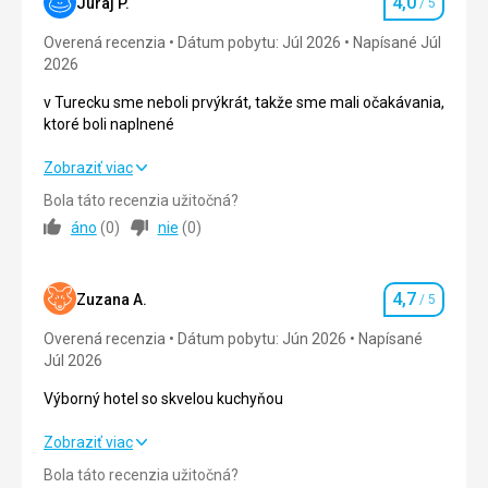
4,0
Okolie
5,0
/ 5
Juraj P.
/ 5
Hodnotenie
OK
Overená recenzia
Dátum pobytu: Júl 2026
Napísané Júl
Služby
Služby
5,0
/ 5
2026
OK
Cena
5,0
/ 5
v Turecku sme neboli prvýkrát, takže sme mali očakávania,
Táto recenzia bola preložená automaticky pomocou
ktoré boli naplnené
Google Translate
Pláž
v Turecku sme neboli prvýkrát, takže sme mali očakávania,
Zobraziť viac
Pláž krásna čistá , pozvoľný vstup do mora . Piesok jemný .
ktoré boli naplnené
Bola táto recenzia užitočná?
Strava
áno
(
0
)
nie
(
0
)
Široký vyber chutných jedál
Strava
4,0
/ 5
Ubytovanie
Ubytovanie
3,0
/ 5
Izby čisté , každý deň upratané
4,7
Zuzana A.
/ 5
Hodnotenie
Služby
Okolie
4,0
/ 5
Overená recenzia
Dátum pobytu: Jún 2026
Napísané
So všetkým sme boli spokojný
Júl 2026
Služby
4,0
/ 5
Výborný hotel so skvelou kuchyňou
Cena
4,0
/ 5
Výborný hotel so skvelou kuchyňou
Zobraziť viac
Pláž
Bola táto recenzia užitočná?
Strava
5,0
/ 5