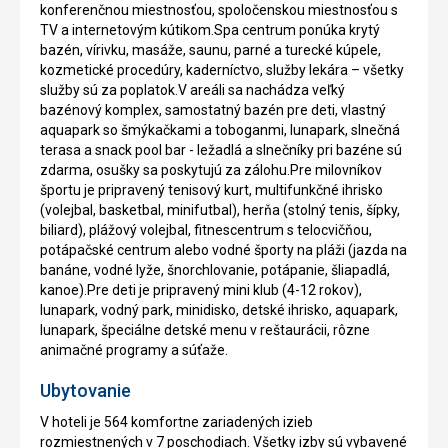
konferenčnou miestnosťou, spoločenskou miestnosťou s
TV a internetovým kútikom.Spa centrum ponúka krytý
bazén, vírivku, masáže, saunu, parné a turecké kúpele,
kozmetické procedúry, kaderníctvo, služby lekára – všetky
služby sú za poplatok.V areáli sa nachádza veľký
bazénový komplex, samostatný bazén pre deti, vlastný
aquapark so šmýkačkami a toboganmi, lunapark, slnečná
terasa a snack pool bar - ležadlá a slnečníky pri bazéne sú
zdarma, osušky sa poskytujú za zálohu.Pre milovníkov
športu je pripravený tenisový kurt, multifunkčné ihrisko
(volejbal, basketbal, minifutbal), herňa (stolný tenis, šípky,
biliard), plážový volejbal, fitnescentrum s telocvičňou,
potápačské centrum alebo vodné športy na pláži (jazda na
banáne, vodné lyže, šnorchlovanie, potápanie, šliapadlá,
kanoe).Pre deti je pripravený mini klub (4-12 rokov),
lunapark, vodný park, minidisko, detské ihrisko, aquapark,
luna­park, špeciálne detské menu v reštaurácii, rôzne
animačné programy a súťaže.
Ubytovanie
V hoteli je 564 komfortne zariadených izieb
rozmiestnených v 7 poschodiach. Všetky izby sú vybavené