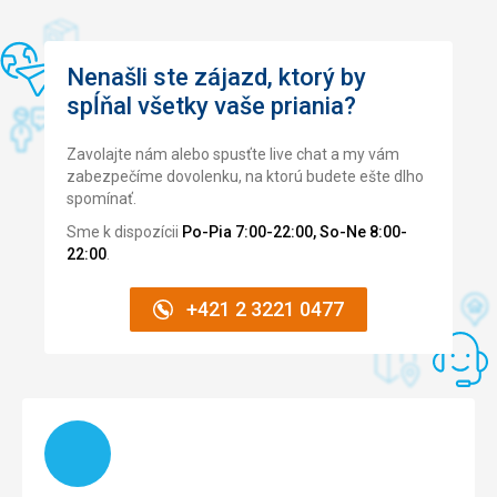
Služby
4,0
/ 5
Cena
4,0
/ 5
Nenašli ste zájazd, ktorý by
spĺňal všetky vaše priania?
Zavolajte nám alebo spusťte live chat a my vám
zabezpečíme dovolenku, na ktorú budete ešte dlho
spomínať.
Sme k dispozícii
Po-Pia 7:00-22:00, So-Ne 8:00-
22:00
.
+421 2 3221 0477
Načítam