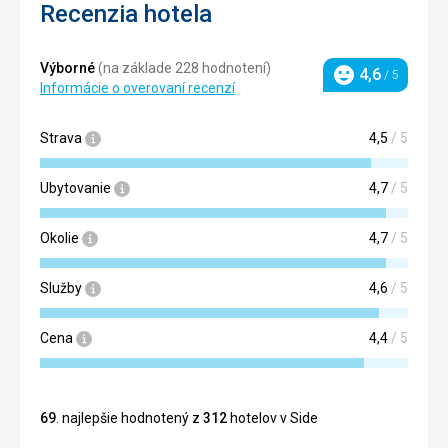
Recenzia hotela
Výborné
(na základe 228 hodnotení)
4,6
/ 5
Hodnotenie
Informácie o overovaní recenzí
Strava
4,5
/ 5
Ubytovanie
4,7
/ 5
Okolie
4,7
/ 5
Služby
4,6
/ 5
Cena
4,4
/ 5
69
. najlepšie hodnotený z
312
hotelov v Side