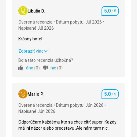
5,0
Libuša D.
/ 5
Hodnotenie
Overená recenzia
Dátum pobytu: Júl 2026
Napísané Júl 2026
Krásny hotel
Krásny hotel
Zobraziť viac
Bola táto recenzia užitočná?
Strava
5,0
/ 5
áno
(
0
)
nie
(
0
)
Ubytovanie
5,0
/ 5
Okolie
5,0
/ 5
5,0
Mario P.
/ 5
Hodnotenie
Služby
5,0
/ 5
Overená recenzia
Dátum pobytu: Jún 2026
Napísané Jún 2026
Cena
5,0
/ 5
Odporúčam každému kto sa chce cítiť super .Kazdy
má ini názor alebo predstavu .Ale nám tam nic
Pláž
nechýbalo .Mame prejdenych viac než osem hotelov
Pláž krásna čistá , pozvoľný vstup do mora . Piesok