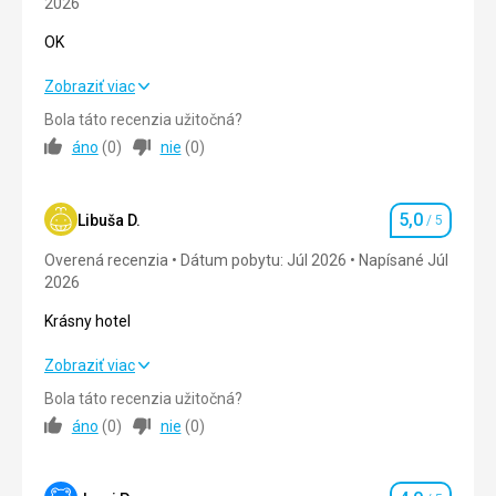
2026
Ubytovanie
OK
Zatiaľ zamna top .Nemam čo vydknut .Spokojnost
nadovšetko .
OK
Zobraziť viac
Služby
Bola táto recenzia užitočná?
Nedá sa čo vydknut všetko ok .Cisto ochota personál
Strava
4,0
/ 5
super .
áno
(
0
)
nie
(
0
)
Ubytovanie
5,0
/ 5
5,0
Okolie
5,0
/ 5
Libuša D.
/ 5
Hodnotenie
Overená recenzia
Dátum pobytu: Júl 2026
Napísané Júl
Služby
5,0
/ 5
2026
Cena
4,0
/ 5
Krásny hotel
Krásny hotel
Zobraziť viac
Pláž
Super
Bola táto recenzia užitočná?
Strava
5,0
/ 5
áno
(
0
)
nie
(
0
)
Strava
OK
Ubytovanie
5,0
/ 5
Ubytovanie