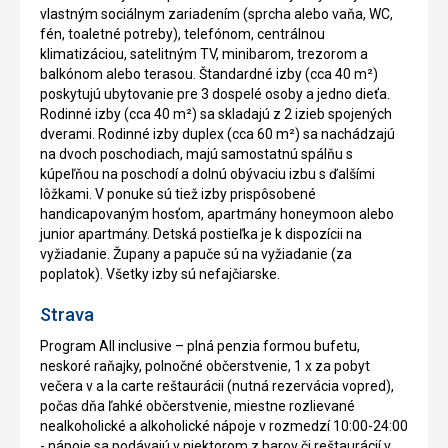
vlastným sociálnym zariadením (sprcha alebo vaňa, WC,
fén, toaletné potreby), telefónom, centrálnou
klimatizáciou, satelitným TV, minibarom, trezorom a
balkónom alebo terasou. Štandardné izby (cca 40 m²)
poskytujú ubytovanie pre 3 dospelé osoby a jedno dieťa.
Rodinné izby (cca 40 m²) sa skladajú z 2 izieb spojených
dverami. Rodinné izby duplex (cca 60 m²) sa nachádzajú
na dvoch poschodiach, majú samostatnú spálňu s
kúpeľňou na poschodí a dolnú obývaciu izbu s ďalšími
lôžkami. V ponuke sú tiež izby prispôsobené
handicapovaným hosťom, apartmány honeymoon alebo
junior apartmány. Detská postieľka je k dispozícii na
vyžiadanie. Župany a papuče sú na vyžiadanie (za
poplatok). Všetky izby sú nefajčiarske.
Strava
Program All inclusive – plná penzia formou bufetu,
neskoré raňajky, polnočné občerstvenie, 1 x za pobyt
večera v a la carte reštaurácii (nutná rezervácia vopred),
počas dňa ľahké občerstvenie, miestne rozlievané
nealkoholické a alkoholické nápoje v rozmedzí 10:00-24:00
- nápoje sa podávajú v niektorom z barov či reštaurácií v