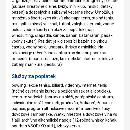
Organizuje pravidelné bohaté animačné programy pre deti
(súťaže, kreatívne dielne, kvízy, mini klub, ihrisko, detský
bazén) a dospelých a zábavné večerné show. Umožňuje
množstvo športových aktivít ako napr. tenis, stolný tenis,
minigolf, plážový volejbal, futbal, volejbal, aerobik, vodné
pólo a vodné športy na pláži za poplatok (napr.
windsurfing, šliapadlá, kanoe, banán, katamaran, padák,
vodný skúter). Pre deti je k dispozícii bazén s plytkou
časťou, vodný park, lunapark, ihrisko a miniklub. Na
relaxáciu je určené spa centrum so širokou ponukou
procedúr (sauna, masáže, kozmetické ošetrenie, telové
zábaly, manikúra, pedikúra).
Služby za poplatek
bowling, lekcie tenisu, biliard, videohry, internet, tenis
(nočné osvetlenie kurtov a požičanie rakiet a loptičiek),
centrum vodných športov na pláži, potápačské centrum,
individuálne stráženie detí, práčovňa, čistiareň, župan a
papuče, program all inclusive nezahŕňa: čerstvé džúsy,
dovozové šampanské, všetky miestne a dovozové vína vo
fľaši, archívne alkoholické nápoje (12-ročná whisky, koňak,
bourbon VSOP/XO atd.), izbový servis.