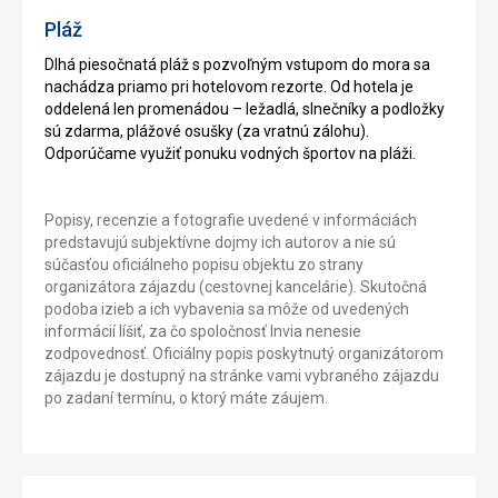
Pláž
Dlhá piesočnatá pláž s pozvoľným vstupom do mora sa
nachádza priamo pri hotelovom rezorte. Od hotela je
oddelená len promenádou – ležadlá, slnečníky a podložky
sú zdarma, plážové osušky (za vratnú zálohu).
Odporúčame využiť ponuku vodných športov na pláži.
Popisy, recenzie a fotografie uvedené v informáciách
predstavujú subjektívne dojmy ich autorov a nie sú
súčasťou oficiálneho popisu objektu zo strany
organizátora zájazdu (cestovnej kancelárie). Skutočná
podoba izieb a ich vybavenia sa môže od uvedených
informácií líšiť, za čo spoločnosť Invia nenesie
zodpovednosť. Oficiálny popis poskytnutý organizátorom
zájazdu je dostupný na stránke vami vybraného zájazdu
po zadaní termínu, o ktorý máte záujem.