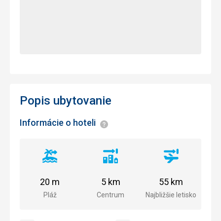
Popis ubytovanie
Informácie o hoteli
Informácie
Vzdialenosť
Vzdialenosť
Vzdialenosť
od
od
od
pláže
centra
letiska
20 m
5 km
55 km
mesta
Pláž
Centrum
Najbližšie letisko