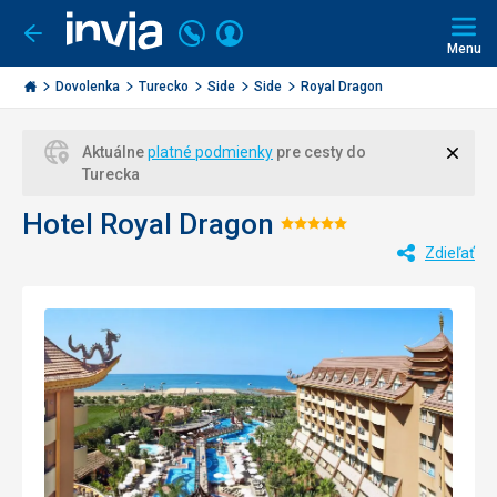
Volajte
Prihlásiť
Ísť
späť
+421
Menu
sa
2
Invia.sk
3221
Dovolenka
Turecko
Side
Side
Royal Dragon
0477
Zavri
Aktuálne
platné podmienky
pre cesty do
Turecka
Hotel Royal Dragon
Hodnotenie:
Zdieľať
5/5