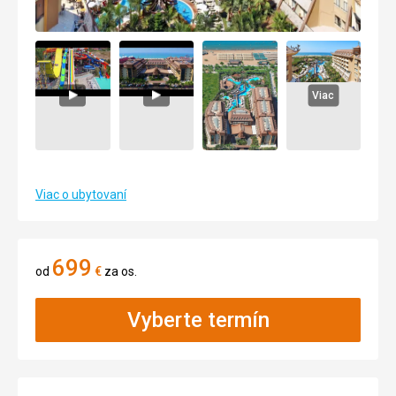
Viac
Viac o ubytovaní
699
od
€
za os.
Vyberte termín