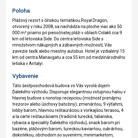
Poloha
Plážový rezort s čínskou tematikou Royal Dragon,
otvorený v roku 2008, sa nachádza na ploche viac ako 50
000 m² priamo pri piesočnatej pláži v oblasti Colakli cca 9
km od letoviska Side. Do centra letoviska Side s
množstvom nákupných a zábavných možností, Vás
zavezie taxík alebo miestny autobus. Hotel je vzdialený 15
km od centra Manavgatu a cca 55 km od medzinárodného
letiska v Antalyi.
Vybavenie
Táto šesťposchodová budova vo Vás vyvolá dojem
Ďalekého východu. Disponuje elegantnou vstupnou halou v
hlavnej budove s nonstop recepciou (možnosť prenájmu
trezorov alebo úschovy batožiny), zmenárňou, 9 výťahmi,
lobby barom, hlavnou reštauráciou s vonkajšou terasou, 4
a la carte reštauráciami (tradičná turecká, talianska,
rybacia a špeciality Ďalekého východu), snack barom pri
bazéne, plážovým barom, tureckou kaviarňou, cukrárňou,
diskotékou, obchodom so suvenírmi, minimarketom,