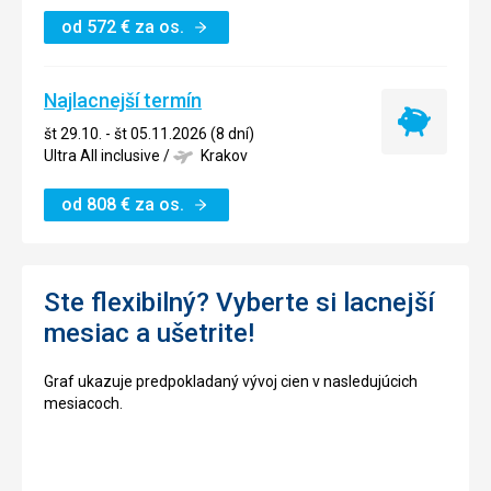
od
572
€
za os.
Najlacnejší termín
Najlacnejší
št 29.10. - št 05.11.2026 (8 dní)
termín
Ultra All inclusive
/
Krakov
od
808
€
za os.
Ste flexibilný? Vyberte si lacnejší
mesiac a ušetrite!
Graf ukazuje predpokladaný vývoj cien v nasledujúcich
mesiacoch.