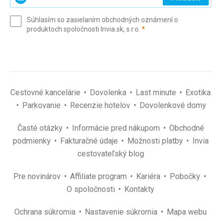
svoj
e-
Súhlasím so zasielaním obchodných oznámení o
mail
(povinné)
produktoch spoločnosti Invia.sk, s.r.o.
*
(povinné)
*
Cestovné kancelárie
Dovolenka
Last minute
Exotika
Parkovanie
Recenzie hotelov
Dovolenkové domy
Časté otázky
Informácie pred nákupom
Obchodné
podmienky
Fakturačné údaje
Možnosti platby
Invia
cestovateľský blog
Pre novinárov
Affiliate program
Kariéra
Pobočky
O spoločnosti
Kontakty
Ochrana súkromia
Nastavenie súkromia
Mapa webu