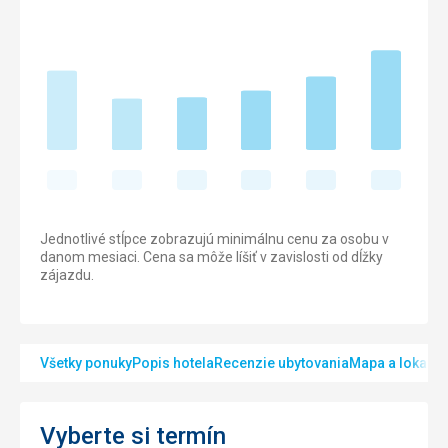
Jednotlivé stĺpce zobrazujú minimálnu cenu za osobu v
danom mesiaci. Cena sa môže líšiť v zavislosti od dĺžky
zájazdu.
Všetky ponuky
Popis hotela
Recenzie ubytovania
Mapa a lokalita
Vyberte si termín