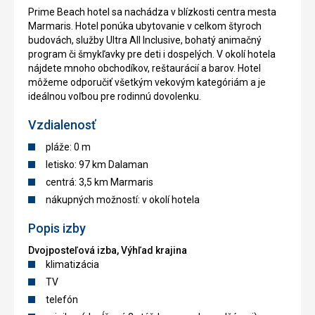
Prime Beach hotel sa nachádza v blízkosti centra mesta
Marmaris. Hotel ponúka ubytovanie v celkom štyroch
budovách, služby Ultra All Inclusive, bohatý animačný
program či šmykľavky pre deti i dospelých. V okolí hotela
nájdete mnoho obchodíkov, reštaurácií a barov. Hotel
môžeme odporučiť všetkým vekovým kategóriám a je
ideálnou voľbou pre rodinnú dovolenku.
Vzdialenosť
pláže: 0 m
letisko: 97 km Dalaman
centrá: 3,5 km Marmaris
nákupných možností: v okolí hotela
Popis izby
Dvojposteľová izba, Výhľad krajina
klimatizácia
TV
telefón