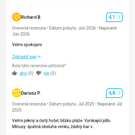
Strava
Džusy v lednici jen při příjezdu, co se týče ultra all, je
4,1
Richard B.
/ 5
to trochu slabé
Hodnotenie
Overená recenzia
Ubytovanie
Dátum pobytu: Jún 2026
Napísané
Jún 2026
OK
Velmi spokojeni
Táto recenzia bola preložená automaticky pomocou
Google Translate
Velmi spokojeni
Zobraziť viac
Bola táto recenzia užitočná?
Strava
4,0
/ 5
áno
(
0
)
nie
(
0
)
Ubytovanie
4,0
/ 5
4,8
Okolie
2,0
/ 5
Dariusz P.
/ 5
Hodnotenie
Overená recenzia
Dátum pobytu: Júl 2025
Napísané Júl
Služby
4,0
/ 5
2025
Cena
4,0
/ 5
Velmi pěkný a čistý hotel, blízko pláže. Vynikající jídlo.
Mínusy: špatná obsluha venku, žádný bar v
klimatizovaném pokoji.
Pláž