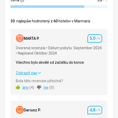
30
. najlepšie hodnotený z
60
hotelov v Marmaris
5,0
MARTA P.
/ 5
Hodnotenie
Overená recenzia
Dátum pobytu: September 2024
Napísané Október 2024
Všechno bylo skvělé od začátku do konce
Všechno bylo skvělé od začátku do konce
Zobraziť viac
Bola táto recenzia užitočná?
Strava
5,0
/ 5
áno
(
4
)
nie
(
0
)
Ubytovanie
5,0
/ 5
Okolie
5,0
/ 5
4,8
Dariusz P.
/ 5
Hodnotenie
Služby
5,0
/ 5