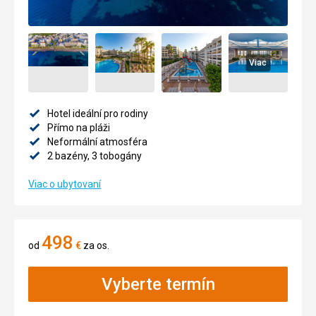
Viac
Hotel ideální pro rodiny
Přímo na pláži
Neformální atmosféra
2 bazény, 3 tobogány
Viac o ubytovaní
498
od
€
za os.
Vyberte termín