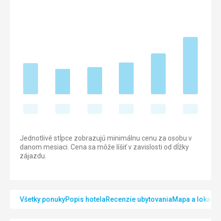
Jednotlivé stĺpce zobrazujú minimálnu cenu za osobu v
danom mesiaci. Cena sa môže líšiť v zavislosti od dĺžky
zájazdu.
Všetky ponuky
Popis hotela
Recenzie ubytovania
Mapa a lokalita