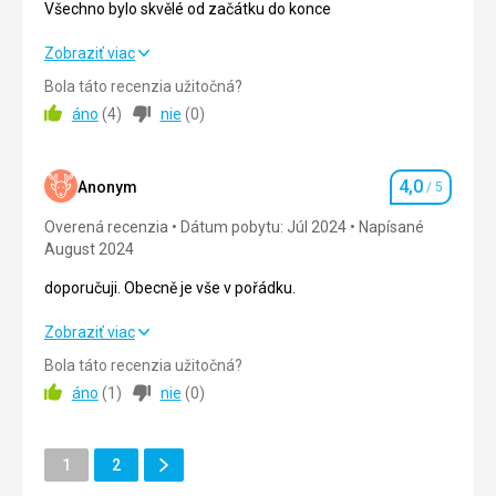
OK
Všechno bylo skvělé od začátku do konce
Táto recenzia bola preložená automaticky pomocou
Všechno bylo skvělé od začátku do konce
Zobraziť viac
Google Translate
Bola táto recenzia užitočná?
Strava
5,0
/ 5
áno
(
4
)
nie
(
0
)
Ubytovanie
5,0
/ 5
4,0
Okolie
5,0
/ 5
Anonym
/ 5
Hodnotenie
Overená recenzia
Dátum pobytu: Júl 2024
Napísané
Služby
5,0
/ 5
August 2024
Cena
5,0
/ 5
doporučuji. Obecně je vše v pořádku.
doporučuji. Obecně je vše v pořádku.
Zobraziť viac
Pláž
Pěkná pláž, lehátka k dispozici
Bola táto recenzia užitočná?
Strava
4,0
/ 5
áno
(
1
)
nie
(
0
)
Strava
Velmi dobré jídlo, velmi velký výběr
Ubytovanie
4,0
/ 5
Ubytovanie
Ďalšie
Stránka
Stránka
Okolie
1
2
4,0
/ 5
Pěkný čistý pokoj
Stránka