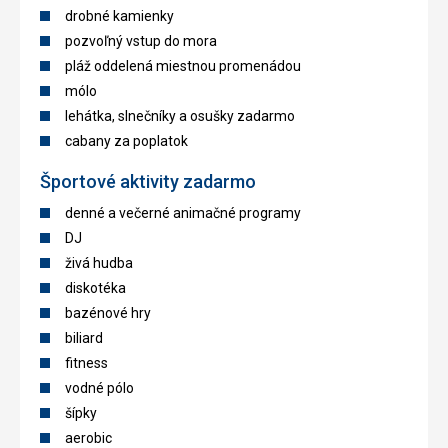
drobné kamienky
pozvoľný vstup do mora
pláž oddelená miestnou promenádou
mólo
lehátka, slnečníky a osušky zadarmo
cabany za poplatok
Športové aktivity zadarmo
denné a večerné animačné programy
DJ
živá hudba
diskotéka
bazénové hry
biliard
fitness
vodné pólo
šípky
aerobic