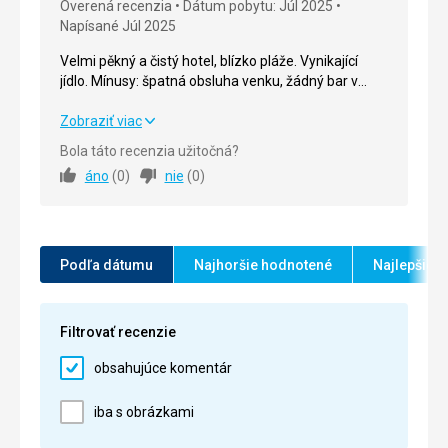
Overená recenzia
Dátum pobytu: Júl 2025
Napísané Júl 2025
Cena
5,0
/ 5
Velmi pěkný a čistý hotel, blízko pláže. Vynikající
jídlo. Mínusy: špatná obsluha venku, žádný bar v
Pláž
klimatizovaném pokoji.
Pěkná pláž, lehátka k dispozici
Velmi pěkný a čistý hotel, blízko pláže. Vynikající
Zobraziť viac
Strava
jídlo. Mínusy: špatná obsluha venku, žádný bar v
Bola táto recenzia užitočná?
Velmi dobré jídlo, velmi velký výběr
klimatizovaném pokoji.
áno
(
0
)
nie
(
0
)
Ubytovanie
Strava
5,0
/ 5
Pěkný čistý pokoj
Služby
Ubytovanie
5,0
/ 5
Obsluha byla ochotná, milá a vždy usměvavá
Podľa dátumu
Najhoršie hodnotené
Najlepšie 
Okolie
5,0
/ 5
Táto recenzia bola preložená automaticky pomocou
Google Translate
Služby
4,0
/ 5
Filtrovať recenzie
Cena
4,0
/ 5
obsahujúce komentár
iba s obrázkami
Pláž
Pláž je v pořádku, velmi blízko