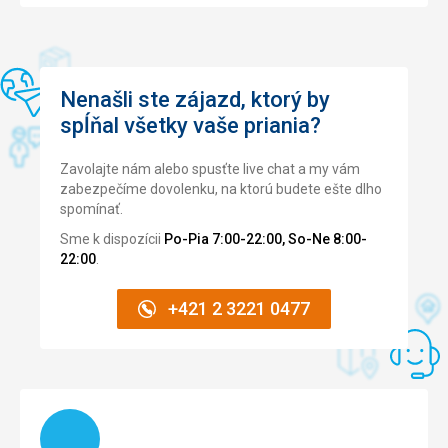
Služby
Služby
4,0
/ 5
Obsluha byla ochotná, milá a vždy usměvavá
Cena
3,0
/ 5
Táto recenzia bola preložená automaticky pomocou
Google Translate
Nenašli ste zájazd, ktorý by
Pláž
spĺňal všetky vaše priania?
Čistá pláž. Nejlepší v okolí, ale kamenité. Pokud jedete s
dětmi, budete potřebovat speciální obuv.
Zavolajte nám alebo spusťte live chat a my vám
Strava
zabezpečíme dovolenku, na ktorú budete ešte dlho
Spousta a rozmanitost. Každý si vybere něco pro sebe.
spomínať.
Příjemná obsluha.
Sme k dispozícii
Po-Pia 7:00-22:00, So-Ne 8:00-
Ubytovanie
22:00
.
Pokoj, který jsme dostali, byl čistý a velký. Žádné námitky.
+421 2 3221 0477
Táto recenzia bola preložená automaticky pomocou
Google Translate
Načítam