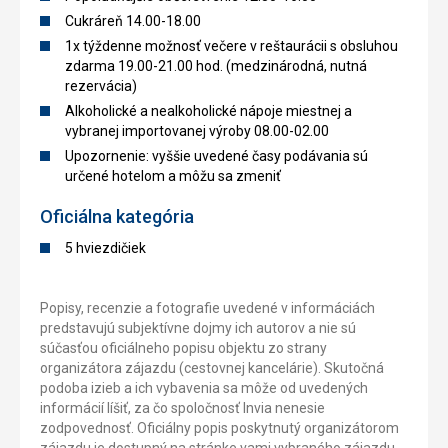
Cukráreň 14.00-18.00
1x týždenne možnosť večere v reštaurácii s obsluhou
zdarma 19.00-21.00 hod. (medzinárodná, nutná
rezervácia)
Alkoholické a nealkoholické nápoje miestnej a
vybranej importovanej výroby 08.00-02.00
Upozornenie: vyššie uvedené časy podávania sú
určené hotelom a môžu sa zmeniť
Oficiálna kategória
5 hviezdičiek
Popisy, recenzie a fotografie uvedené v informáciách
predstavujú subjektívne dojmy ich autorov a nie sú
súčasťou oficiálneho popisu objektu zo strany
organizátora zájazdu (cestovnej kancelárie). Skutočná
podoba izieb a ich vybavenia sa môže od uvedených
informácií líšiť, za čo spoločnosť Invia nenesie
zodpovednosť. Oficiálny popis poskytnutý organizátorom
zájazdu je dostupný na stránke vami vybraného zájazdu