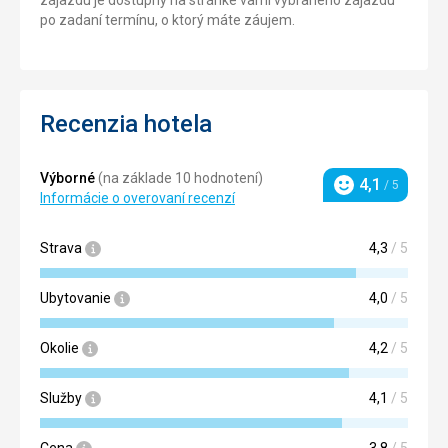
po zadaní termínu, o ktorý máte záujem.
Recenzia hotela
Výborné
(na základe 10 hodnotení)
4,1
/ 5
Hodnotenie
Informácie o overovaní recenzí
Strava
4,3
/ 5
Ubytovanie
4,0
/ 5
Okolie
4,2
/ 5
Služby
4,1
/ 5
Cena
3,8
/ 5