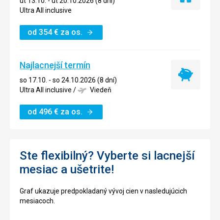
ut 13.10. - ut 20.10.2026 (8 dní)
ubytovanie
Ultra All inclusive
od
354
€
za os.
Najlacnejší termín
Najlacnejší
so 17.10. - so 24.10.2026 (8 dní)
termín
Ultra All inclusive
/
Viedeň
od
496
€
za os.
Ste flexibilný? Vyberte si lacnejší
mesiac a ušetrite!
Graf ukazuje predpokladaný vývoj cien v nasledujúcich
mesiacoch.