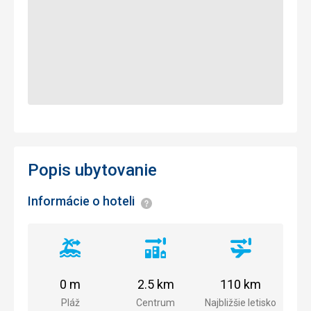
Popis ubytovanie
Informácie o hoteli
Informácie
Vzdialenosť
Vzdialenosť
Vzdialenosť
od
od
od
pláže
centra
letiska
0 m
2.5 km
110 km
mesta
Pláž
Centrum
Najbližšie letisko