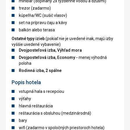
minibar (dopĺňaný 2x týždenne vodou a džúsmi)
trezor (zadarmo)
kúpeľňa/WC (sušič vlasov)
set na prípravu čaju a kávy
balkón alebo terasa
Ostatné typy izieb
(pokiaľ nie je uvedené inak, majú izby
vyššie uvedené vybavenie)
Dvojposteľová izba, Výhľad mora
Dvojposteľová izba, Economy -
menej výhodná
poloha
Rodinná izba, 2 spálne
Popis hotela
vstupná hala s recepciou
výťahy
hlavná reštaurácia
reštaurácia s obsluhou (medzinárodná)
bary
wifi (zadarmo v spoločných priestoroch hotela)