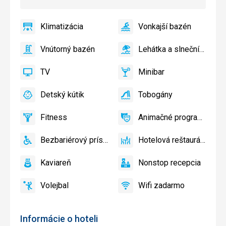
Klimatizácia
Vonkajší bazén
áno
Klimatizácia
áno
Vonkajší
bazén
Vnútorný bazén
Lehátka a slnečníky pri bazéne zadarmo
áno
Vnútorný
áno
Lehátka
bazén
a
TV
Minibar
slnečníky
áno
TV
áno
Minibar,
pri
Bar
Detský kútik
Tobogány
bazéne
áno
Detský
áno
Tobogány
zadarmo,
kútik,
Lehátka
Fitness
Animačné programy
Detské
áno
Fitness
áno
Animačné
a
ihrisko,
programy
slnečníky
Bezbariérový prístup
Hotelová reštaurácia
Detský
áno
Bezbariérový
áno
na
Hotelová
bazén
prístup
pláži
reštaurácia
Kaviareň
Nonstop recepcia
zadarmo
áno
Kaviareň
áno
Nonstop
recepcia
Volejbal
Wifi zadarmo
áno
Volejbal
áno
Wifi
zadarmo
Informácie o hoteli