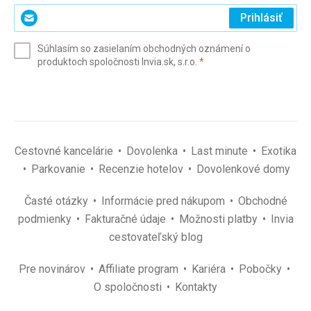
Zadajte
Prihlásiť
svoj
e-
Súhlasím so zasielaním obchodných oznámení o
mail
(povinné)
produktoch spoločnosti Invia.sk, s.r.o.
*
(povinné)
*
Cestovné kancelárie
Dovolenka
Last minute
Exotika
Parkovanie
Recenzie hotelov
Dovolenkové domy
Časté otázky
Informácie pred nákupom
Obchodné
podmienky
Fakturačné údaje
Možnosti platby
Invia
cestovateľský blog
Pre novinárov
Affiliate program
Kariéra
Pobočky
O spoločnosti
Kontakty