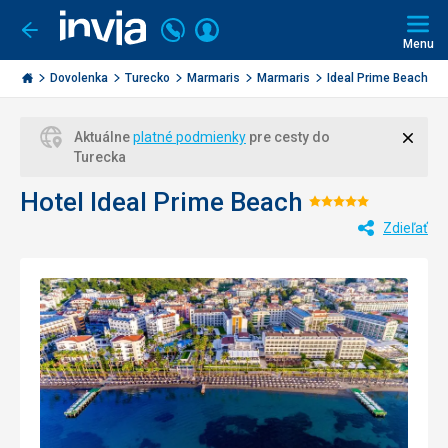
Volajte
Prihlásiť
Ísť
späť
+421
Menu
sa
2
Invia.sk
3221
Dovolenka
Turecko
Marmaris
Marmaris
Ideal Prime Beach
0477
Zavri
Aktuálne
platné podmienky
pre cesty do
Turecka
Hotel Ideal Prime Beach
Hodnotenie
Zdieľať
5/5