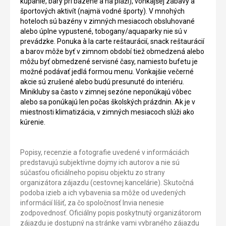
kúpanie, bary pri bazéne a na pláži), vonkajšej zábavy a
športových aktivít (najmä vodné športy). V mnohých
hoteloch sú bazény v zimných mesiacoch obsluhované
alebo úplne vypustené, tobogany/aquaparky nie sú v
prevádzke. Ponuka à la carte reštaurácií, snack reštaurácií
a barov môže byť v zimnom období tiež obmedzená alebo
môžu byť obmedzené servisné časy, namiesto bufetu je
možné podávať jedlá formou menu. Vonkajšie večerné
akcie sú zrušené alebo budú presunuté do interiéru.
Minikluby sa často v zimnej sezóne neponúkajú vôbec
alebo sa ponúkajú len počas školských prázdnin. Ak je v
miestnosti klimatizácia, v zimných mesiacoch slúži ako
kúrenie.
Popisy, recenzie a fotografie uvedené v informáciách
predstavujú subjektívne dojmy ich autorov a nie sú
súčasťou oficiálneho popisu objektu zo strany
organizátora zájazdu (cestovnej kancelárie). Skutočná
podoba izieb a ich vybavenia sa môže od uvedených
informácií líšiť, za čo spoločnosť Invia nenesie
zodpovednosť. Oficiálny popis poskytnutý organizátorom
zájazdu je dostupný na stránke vami vybraného zájazdu