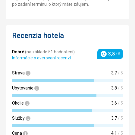
po zadaní termínu, o ktorý máte záujem.
Recenzia hotela
Dobré
(na základe 51 hodnotení)
3,8
/ 5
Hodnotenie
Informácie o overovaní recenzí
Strava
3,7
/ 5
Ubytovanie
3,8
/ 5
Okolie
3,6
/ 5
Služby
3,7
/ 5
Cena
4,1
/ 5