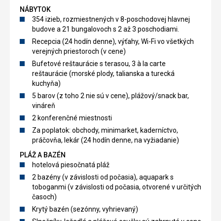
NÁBYTOK
354 izieb, rozmiestnených v 8-poschodovej hlavnej
budove a 21 bungalovoch s 2 až 3 poschodiami.
Recepcia (24 hodín denne), výťahy, Wi-Fi vo všetkých
verejných priestoroch (v cene)
Bufetové reštaurácie s terasou, 3 à la carte
reštaurácie (morské plody, talianska a turecká
kuchyňa)
5 barov (z toho 2 nie sú v cene), plážový/snack bar,
vináreň
2 konferenčné miestnosti
Za poplatok: obchody, minimarket, kaderníctvo,
práčovňa, lekár (24 hodín denne, na vyžiadanie)
PLÁŽ A BAZÉN
hotelová piesočnatá pláž
2 bazény (v závislosti od počasia), aquapark s
toboganmi (v závislosti od počasia, otvorené v určitých
časoch)
Krytý bazén (sezónny, vyhrievaný)