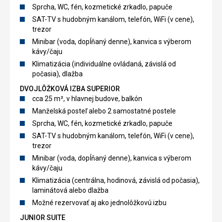
Sprcha, WC, fén, kozmetické zrkadlo, papuče
SAT-TV s hudobným kanálom, telefón, WiFi (v cene),
trezor
Minibar (voda, dopĺňaný denne), kanvica s výberom
kávy/čaju
Klimatizácia (individuálne ovládaná, závislá od
počasia), dlažba
DVOJLÔŽKOVÁ IZBA SUPERIOR
cca 25 m², v hlavnej budove, balkón
Manželská posteľ alebo 2 samostatné postele
Sprcha, WC, fén, kozmetické zrkadlo, papuče
SAT-TV s hudobným kanálom, telefón, WiFi (v cene),
trezor
Minibar (voda, dopĺňaný denne), kanvica s výberom
kávy/čaju
Klimatizácia (centrálna, hodinová, závislá od počasia),
laminátová alebo dlažba
Možné rezervovať aj ako jednolôžkovú izbu
JUNIOR SUITE