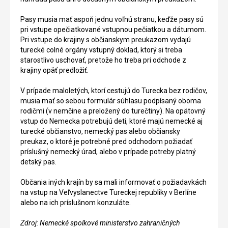
Pasy musia mať aspoň jednu voľnú stranu, keďže pasy sú
pri vstupe opečiatkované vstupnou pečiatkou a dátumom.
Pri vstupe do krajiny s občianskym preukazom vydajú
turecké colné orgány vstupný doklad, ktorý si treba
starostlivo uschovať, pretože ho treba pri odchode z
krajiny opäť predložiť.
V prípade maloletých, ktorí cestujú do Turecka bez rodičov,
musia mať so sebou formulár súhlasu podpísaný oboma
rodičmi (v nemčine a preložený do turečtiny). Na opätovný
vstup do Nemecka potrebujú deti, ktoré majú nemecké aj
turecké občianstvo, nemecký pas alebo občiansky
preukaz, o ktoré je potrebné pred odchodom požiadať
príslušný nemecký úrad, alebo v prípade potreby platný
detský pas.
Občania iných krajín by sa mali informovať o požiadavkách
na vstup na Veľvyslanectve Tureckej republiky v Berlíne
alebo na ich príslušnom konzuláte.
Zdroj: Nemecké spolkové ministerstvo zahraničných