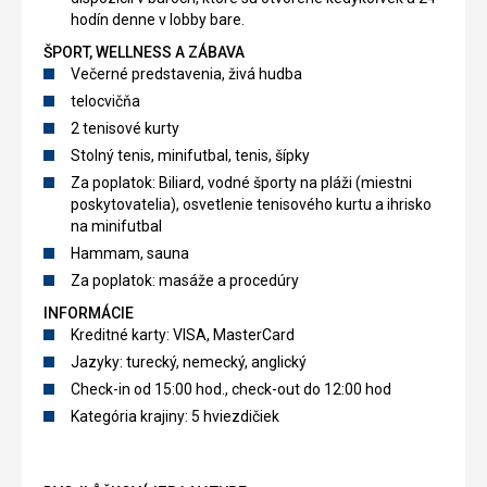
hodín denne v lobby bare.
ŠPORT, WELLNESS A ZÁBAVA
Večerné predstavenia, živá hudba
telocvičňa
2 tenisové kurty
Stolný tenis, minifutbal, tenis, šípky
Za poplatok: Biliard, vodné športy na pláži (miestni
poskytovatelia), osvetlenie tenisového kurtu a ihrisko
na minifutbal
Hammam, sauna
Za poplatok: masáže a procedúry
INFORMÁCIE
Kreditné karty: VISA, MasterCard
Jazyky: turecký, nemecký, anglický
Check-in od 15:00 hod., check-out do 12:00 hod
Kategória krajiny: 5 hviezdičiek