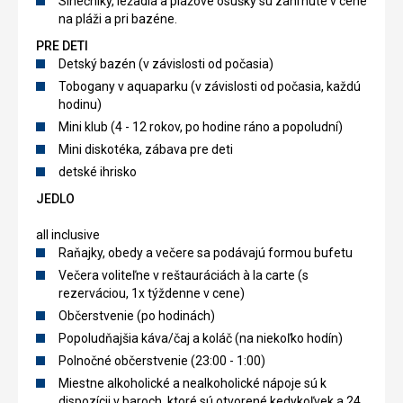
Slnečníky, ležadlá a plážové osušky sú zahrnuté v cene
na pláži a pri bazéne.
PRE DETI
Detský bazén (v závislosti od počasia)
Tobogany v aquaparku (v závislosti od počasia, každú
hodinu)
Mini klub (4 - 12 rokov, po hodine ráno a popoludní)
Mini diskotéka, zábava pre deti
detské ihrisko
JEDLO
all inclusive
Raňajky, obedy a večere sa podávajú formou bufetu
Večera voliteľne v reštauráciách à la carte (s
rezerváciou, 1x týždenne v cene)
Občerstvenie (po hodinách)
Popoludňajšia káva/čaj a koláč (na niekoľko hodín)
Polnočné občerstvenie (23:00 - 1:00)
Miestne alkoholické a nealkoholické nápoje sú k
dispozícii v baroch, ktoré sú otvorené kedykoľvek a 24