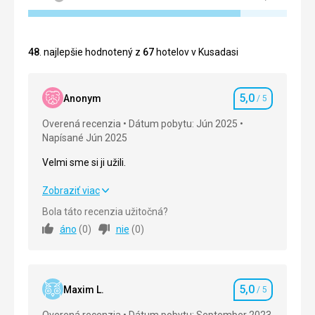
48
. najlepšie hodnotený z
67
hotelov v Kusadasi
5,0
Anonym
/ 5
Hodnotenie
Overená recenzia
Dátum pobytu: Jún 2025
Napísané Jún 2025
Velmi sme si ji užili.
Velmi sme si ji užili.
Zobraziť viac
Bola táto recenzia užitočná?
Strava
5,0
/ 5
áno
(
0
)
nie
(
0
)
Ubytovanie
5,0
/ 5
Okolie
5,0
/ 5
5,0
Maxim L.
/ 5
Hodnotenie
Služby
5,0
/ 5