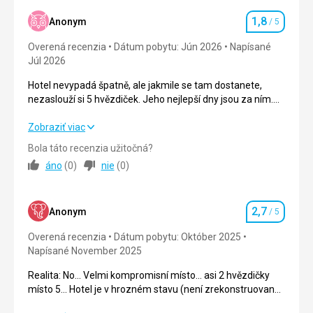
1,8
Anonym
/ 5
Hodnotenie
Overená recenzia
Dátum pobytu: Jún 2026
Napísané
Júl 2026
Hotel nevypadá špatně, ale jakmile se tam dostanete,
nezaslouží si 5 hvězdiček. Jeho nejlepší dny jsou za ním.
Potřeboval by trochu renovace.
Hotel nevypadá špatně, ale jakmile se tam dostanete,
Zobraziť viac
nezaslouží si 5 hvězdiček. Jeho nejlepší dny jsou za ním.
Bola táto recenzia užitočná?
Potřeboval by trochu renovace.
áno
(
0
)
nie
(
0
)
Strava
2,0
/ 5
2,7
Ubytovanie
1,0
/ 5
Anonym
/ 5
Hodnotenie
Overená recenzia
Dátum pobytu: Október 2025
Okolie
2,0
/ 5
Napísané November 2025
Služby
2,0
/ 5
Realita: No... Velmi kompromisní místo... asi 2 hvězdičky
místo 5... Hotel je v hrozném stavu (není zrekonstruovaný).
Cena
2,0
/ 5
Dá se říci, že je v porovnání s Turky relativně čistý. Je na