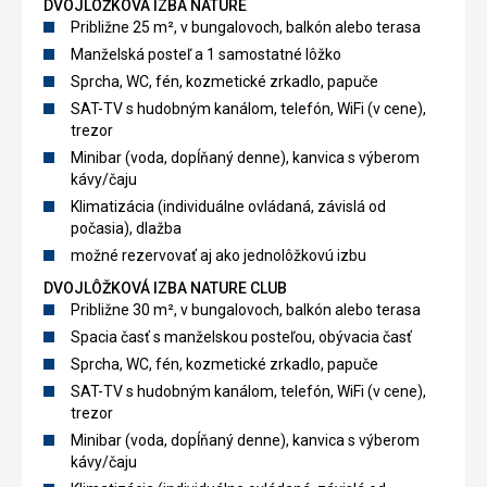
DVOJLÔŽKOVÁ IZBA NATURE
Približne 25 m², v bungalovoch, balkón alebo terasa
Manželská posteľ a 1 samostatné lôžko
Sprcha, WC, fén, kozmetické zrkadlo, papuče
SAT-TV s hudobným kanálom, telefón, WiFi (v cene),
trezor
Minibar (voda, dopĺňaný denne), kanvica s výberom
kávy/čaju
Klimatizácia (individuálne ovládaná, závislá od
počasia), dlažba
možné rezervovať aj ako jednolôžkovú izbu
DVOJLÔŽKOVÁ IZBA NATURE CLUB
Približne 30 m², v bungalovoch, balkón alebo terasa
Spacia časť s manželskou posteľou, obývacia časť
Sprcha, WC, fén, kozmetické zrkadlo, papuče
SAT-TV s hudobným kanálom, telefón, WiFi (v cene),
trezor
Minibar (voda, dopĺňaný denne), kanvica s výberom
kávy/čaju