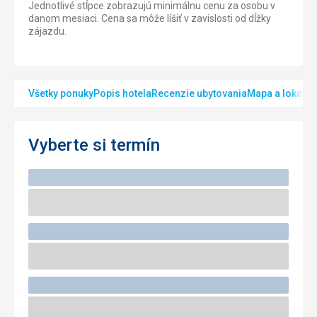
Jednotlivé stĺpce zobrazujú minimálnu cenu za osobu v
danom mesiaci. Cena sa môže líšiť v zavislosti od dĺžky
zájazdu.
Všetky ponuky
Popis hotela
Recenzie ubytovania
Mapa a lokalita
Vyberte si termín