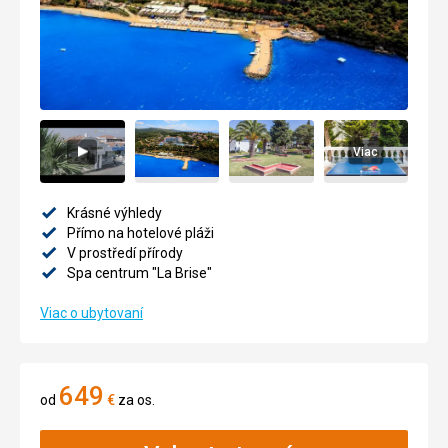
Viac
Krásné výhledy
Přímo na hotelové pláži
V prostředí přírody
Spa centrum "La Brise"
Viac o ubytovaní
649
od
€
za os.