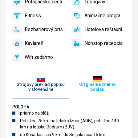
Potápačské centrum
Tobogány
Detský
áno
Potápačské
áno
na
Tobogány
bazén
centrum
pláži
Fitness
Animačné programy
zadarmo
áno
Fitness
áno
Animačné
programy
Bezbariérový prístup
Hotelová reštaurácia
áno
Bezbariérový
áno
Hotelová
prístup
reštaurácia
Kaviareň
Nonstop recepcia
áno
Kaviareň
áno
Nonstop
recepcia
Wifi zadarmo
áno
Wifi
zadarmo
Strojový preklad popisu
Originálne znenie
v slovenčine
popisu
POLOHA
priamo na pláži
Približne 75 km na letisko Izmir (ADB), približne 140
km na letisko Bodrum (BJV).
do Kusadasi cca 9 km, do Selçuku cca 15 km