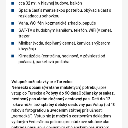
cca 32 m², v hlavnej budove, balkón
Spacia časť s manželskou posteľou, obývacia časť s
rozkladacou pohovkou
Vaňa, WC, fén, kozmetické zrkadlo, papuče
SAT-TV s hudobným kanálom, telefón, WiFi (v cene),
trezor
Minibar (voda, dopĺňaný denne), kanvica s výberom
kávy/čaju
Klimatizácia (centrálna, hodinová, v závislosti od
počasia), parketová podlaha
Vstupné požiadavky pre Turecko:
Nemeckí občania
(vrátane maloletých) potrebujú
pre
vstup do Turecka a
Pobyty do 90 dní
a
Občiansky preukaz,
cestovný pas alebo dočasný cestovný pas. Deti do 12
rokov
môže tiež s
platný detský cestovný pas
Vstup (od 10
rokov s fotografiou a uvedením štátnej príslušnosti
„nemecká“). Vstup nie je možný s cestovným dokladom
vydaným Federálnou políciou pre núdzové situácie ako
náhrada pasu ani s dočasným občianskym preukazom.