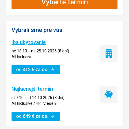
Vyberte termín
Vybrali sme pre vás
Iba ubytovanie
ne 18.10. - ne 25.10.2026 (8 dní)
Iba
All Inclusive
ubytovanie
od
412
€
za os.
Najlacnejší termín
Najlacnejší
st 7.10. - st 14.10.2026 (8 dní)
termín
All Inclusive
/
Viedeň
od
649
€
za os.