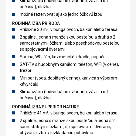
Klimatizácia (individuálne ovládaná, závislá od
počasia), dlažba
možné rezervovať aj ako jednolôžkovú izbu
RODINNÁ IZBA PRÍRODA
Približne 30 m², v bungalovoch, balkón alebo terasa
2 spálne, jedna s manželskou posteľou a druhá s 2
samostatnými lôžkami alebo poschodovou posteľou,
so spojovacími dverami
Sprcha, WC, fén, kozmetické zrkadlo, papuče
SAT-TV s hudobným kanálom, telefón, WiFi (v cene),
trezor
Minibar (voda, dopĺňaný denne), kanvica s výberom
kávy/čaju
Klimatizácia (individuálne ovládaná, závislá od
počasia), dlažba
RODINNÁ IZBA SUPERIOR NATURE
Približne 41 m², v bungalovoch, balkón alebo terasa
2 spálne, jedna s manželskou posteľou a jedna s 2
samostatnými lôžkami, so spojovacími dverami,
obývacia izba s rozkladacou pohovkou