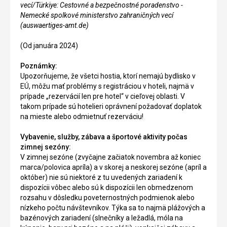
vecí/Türkiye: Cestovné a bezpečnostné poradenstvo -
Nemecké spolkové ministerstvo zahraničných vecí
(auswaertiges-amt.de)
(Od januára 2024)
Poznámky:
Upozorňujeme, že všetci hostia, ktorí nemajú bydlisko v
EÚ, môžu mať problémy s registráciou v hoteli, najmä v
prípade „rezervácií len pre hotel“ v cieľovej oblasti. V
takom prípade sú hotelieri oprávnení požadovať doplatok
na mieste alebo odmietnuť rezerváciu!
Vybavenie, služby, zábava a športové aktivity počas
zimnej sezóny:
V zimnej sezóne (zvyčajne začiatok novembra až koniec
marca/polovica apríla) a v skorej a neskorej sezóne (apríl a
október) nie sú niektoré z tu uvedených zariadení k
dispozícii vôbec alebo sú k dispozícii len obmedzenom
rozsahu v dôsledku poveternostných podmienok alebo
nízkeho počtu návštevníkov. Týka sa to najmä plážových a
bazénových zariadení (slnečníky a ležadlá, móla na