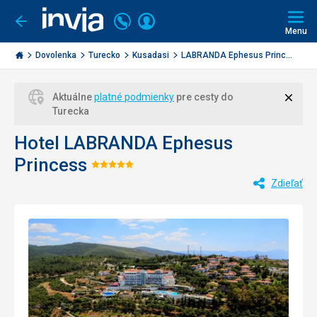
Volajte
Prihlásiť
Ísť
späť
+421
Menu
sa
2
Invia.sk
3221
Dovolenka
Turecko
Kusadasi
LABRANDA Ephesus Princ...
0477
Zavri
Aktuálne
platné podmienky
pre cesty do
Turecka
Hotel LABRANDA Ephesus
Princess
Hodnotenie:
Zdieľať
5/5