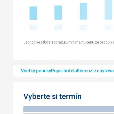
Jednotlivé stĺpce zobrazujú minimálnu cenu za osobu v d
Všetky ponuky
Popis hotela
Recenzie ubytova
Vyberte si termín