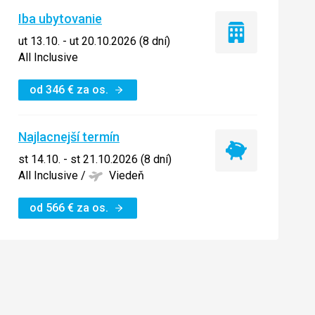
Iba ubytovanie
Iba
ut 13.10. - ut 20.10.2026 (8 dní)
ubytovanie
All Inclusive
od
346
€
za os.
Najlacnejší termín
Najlacnejší
st 14.10. - st 21.10.2026 (8 dní)
termín
All Inclusive
/
Viedeň
od
566
€
za os.