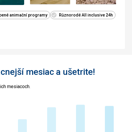
íbené animační programy
Různorodé All inclusive 24h
acnejší mesiac a ušetrite!
cich mesiacoch.