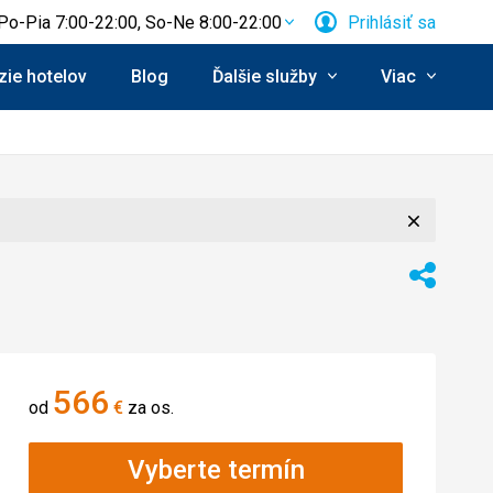
Po-Pia 7:00-22:00, So-Ne 8:00-22:00
Prihlásiť sa
ie hotelov
Blog
Ďalšie služby
Viac
Zavrieť
Zdieľať
566
od
€
za os.
Vyberte termín