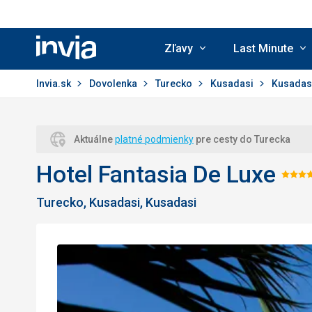
Zľavy
Last Minute
Invia.sk
Invia.sk
Dovolenka
Turecko
Kusadasi
Kusadas
Aktuálne
platné podmienky
pre cesty do Turecka
Hotel Fantasia De Luxe
Ho
Turecko, Kusadasi, Kusadasi
5/