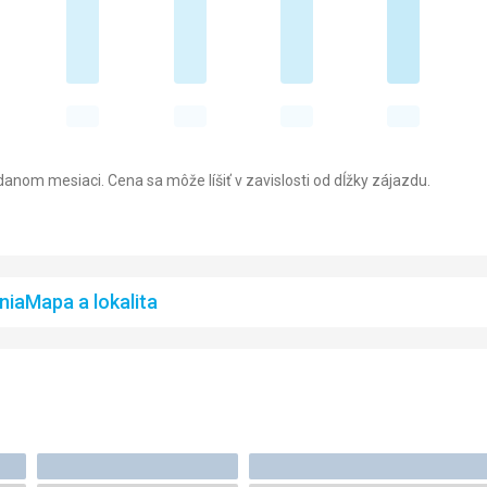
anom mesiaci. Cena sa môže líšiť v zavislosti od dĺžky zájazdu.
nia
Mapa a lokalita