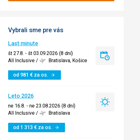
Vybrali sme pre vás
Last minute
št 27.8. - št 03.09.2026 (8 dní)
Last
All Inclusive
/
Bratislava, Košice
minute
od
981
€
za os.
Leto 2026
Leto
ne 16.8. - ne 23.08.2026 (8 dní)
2026
All Inclusive
/
Bratislava
od
1 313
€
za os.