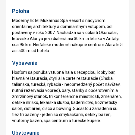
Poloha
Moderný hotel Mukarnas Spa Resort s nádychom
orientálnej architektúry a dominantným vstupom, bol
postavený v roku 2007. Nachádza sa v oblasti Okurcalar,
letovisko Alanya je vzdialená asi 30 km a letisko v Antalyi
cca 95 km. Neďaleké moderné nákupné centrum Alara leží
asi 500 m od hotela.
Vybavenie
Hosťom sa ponúka vstupná hala s recepciou, lobby bar,
hlavná reštaurácia, štyri à la carte reštaurácie (čínska,
talianska, turecká, rybacia - neobmedzený počet návštev,
nutná rezervácia vopred), bary, stánky s občerstvením a
zmrzlinový stánok, tri konferenčné miestnosti, zmenáreň,
detské ihrisko, lekárska služba, kaderníctvo, kozmetický
salón, čistiareň, disco a bowling. Súčasťou zariadenia sú
tiež tri bazény - jeden so šmýkačkami, detský bazén,
vnútorný bazén, spa centrum a turecké kúpele.
Ubytovanie