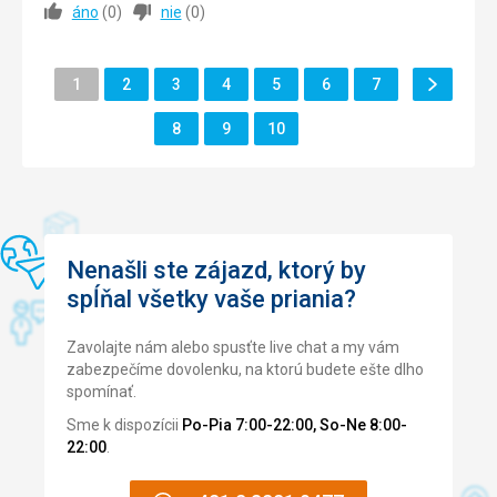
áno
(
0
)
nie
(
0
)
Strava
Strava
5,0
/ 5
Táto recenzia bola preložená automaticky pomocou
Velký výběr jídel
Google Translate
Ubytovanie
5,0
/ 5
Ubytovanie
Ďalšie
Stránka
Stránka
Stránka
Stránka
Stránka
Stránka
Stránka
1
2
3
4
5
6
7
Velké čisté pokoje
Stránka
Okolie
5,0
/ 5
Služby
Stránka
Stránka
Stránka
8
9
10
OK
Služby
5,0
/ 5
Táto recenzia bola preložená automaticky pomocou
Cena
5,0
/ 5
Google Translate
Nenašli ste zájazd, ktorý by
spĺňal všetky vaše priania?
Zavolajte nám alebo spusťte live chat a my vám
zabezpečíme dovolenku, na ktorú budete ešte dlho
spomínať.
Sme k dispozícii
Po-Pia 7:00-22:00, So-Ne 8:00-
22:00
.