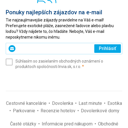
Ponuky najlepších zájazdov na e-mail
Tie najzaujímavejšie zájazdy pravidelne na Váš e-mail!
Preferujete exotické pláže, zasnežené ľadovce alebo plavbu
loďou? Vždy nájdete to, čo hľadáte. Nebojte, Váš e-mail
neposkytneme nikomu inému.
Zadajte
Prihlásiť
svoj
e-
Súhlasím so zasielaním obchodných oznámení o
mail
(povinné)
produktoch spoločnosti Invia.sk, s.r.o.
*
(povinné)
*
Cestovné kancelárie
Dovolenka
Last minute
Exotika
Parkovanie
Recenzie hotelov
Dovolenkové domy
Časté otázky
Informácie pred nákupom
Obchodné