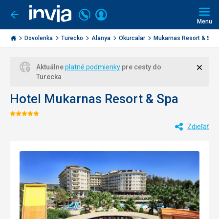
Volajte
Prihlásiť
Ísť
späť
+421
Menu
sa
2
Invia.sk
3221
Dovolenka
Turecko
Alanya
Okurcalar
Mukarnas Resort & Spa
0477
Zavri
Aktuálne
platné podmienky
pre cesty do
Turecka
Hotel Mukarnas Resort & Spa
Hodnotenie:
Zdieľať
5/5