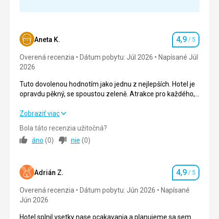
Strava
Táto recenzia bola preložená automaticky pomocou
Velký výběr jídel
Google Translate
Ubytovanie
4,9
Aneta K.
/ 5
Hodnotenie
Velké čisté pokoje
Overená recenzia
Dátum pobytu: Júl 2026
Napísané Júl
Služby
2026
OK
Tuto dovolenou hodnotím jako jednu z nejlepších. Hotel je
Táto recenzia bola preložená automaticky pomocou
opravdu pěkný, se spoustou zeleně. Atrakce pro každého,
Google Translate
s dostatkem aktivit po celý den. Jídlo je dobré, s širokým
výběrem. Jedinou nevýhodou je, že lehátka jsou často
Tuto dovolenou hodnotím jako jednu z nejlepších. Hotel je
Zobraziť viac
obsazená.
opravdu pěkný, se spoustou zeleně. Atrakce pro každého,
Bola táto recenzia užitočná?
s dostatkem aktivit po celý den. Jídlo je dobré, s širokým
áno
(
0
)
nie
(
0
)
výběrem. Jedinou nevýhodou je, že lehátka jsou často
obsazená.
4,9
Strava
5,0
/ 5
Adrián Z.
/ 5
Hodnotenie
Overená recenzia
Dátum pobytu: Jún 2026
Napísané
Ubytovanie
5,0
/ 5
Jún 2026
Okolie
4,0
/ 5
Hotel splnil vsetky nase ocakavania a planujeme sa sem