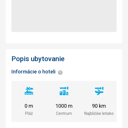
Popis ubytovanie
Informácie o hoteli
Informácie
Vzdialenosť
Vzdialenosť
Vzdialenosť
od
od
od
pláže
centra
letiska
0 m
1000 m
90 km
mesta
Pláž
Centrum
Najbližšie letisko