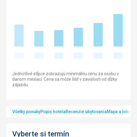
Jednotlivé stĺpce zobrazujú minimálnu cenu za osobu v
danom mesiaci. Cena sa môže líšiť v zavislosti od dĺžky
zájazdu.
Všetky ponuky
Popis hotela
Recenzie ubytovania
Mapa a lokalita
Vyberte si termín