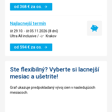
od
368
€
za os.
Najlacnejší termín
Najlacnejší
št 29.10. - št 05.11.2026 (8 dní)
termín
Ultra All inclusive
/
Krakov
od
594
€
za os.
Ste flexibilný? Vyberte si lacnejší
mesiac a ušetrite!
Graf ukazuje predpokladaný vývoj cien v nasledujúcich
mesiacoch.