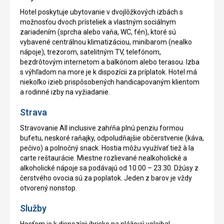
Hotel poskytuje ubytovanie v dvojlôžkových izbách s
možnosťou dvoch prísteliek a vlastným sociálnym
zariadením (sprcha alebo vaňa, WC, fén), ktoré sú
vybavené centrálnou klimatizáciou, minibarom (nealko
nápoje), trezorom, satelitným TV, telefónom,
bezdrôtovým internetom a balkónom alebo terasou. Izba
s výhľadom na more je k dispozícii za príplatok. Hotel má
niekoľko izieb prispôsobených handicapovaným klientom
a rodinné izby na vyžiadanie.
Strava
Stravovanie All inclusive zahŕňa plnú penziu formou
bufetu, neskoré raňajky, odpoludňajšie občerstvenie (káva,
pečivo) a polnočný snack. Hostia môžu využívať tiež à la
carte reštaurácie. Miestne rozlievané nealkoholické a
alkoholické nápoje sa podávajú od 10.00 – 23.30. Džúsy z
čerstvého ovocia sú za poplatok. Jeden z barov je vždy
otvorený nonstop.
Služby
Hosťom je k dispozícii ihrisko na plážový volejbal,