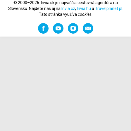
© 2000–2026. Invia.sk je najväčšia cestovná agentúra na
Slovensku. Nájdete nás aj na
Invia.cz
,
Invia.hu
a
Travelplanet.pl
.
Tato stránka využíva
cookies
.
Facebook
YouTube
Instagram
Odporučiť