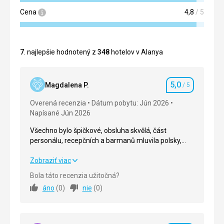
Cena
4,8
/ 5
7
. najlepšie hodnotený z
348
hotelov v Alanya
5,0
Magdalena P.
/ 5
Hodnotenie
Overená recenzia
Dátum pobytu: Jún 2026
Napísané Jún 2026
Všechno bylo špičkové, obsluha skvělá, část
personálu, recepčních a barmanů mluvila polsky,
jeden animátor mluvil polsky.
Všechno bylo špičkové, obsluha skvělá, část
Zobraziť viac
personálu, recepčních a barmanů mluvila polsky,
Bola táto recenzia užitočná?
jeden animátor mluvil polsky.
áno
(
0
)
nie
(
0
)
Strava
5,0
/ 5
Ubytovanie
5,0
/ 5