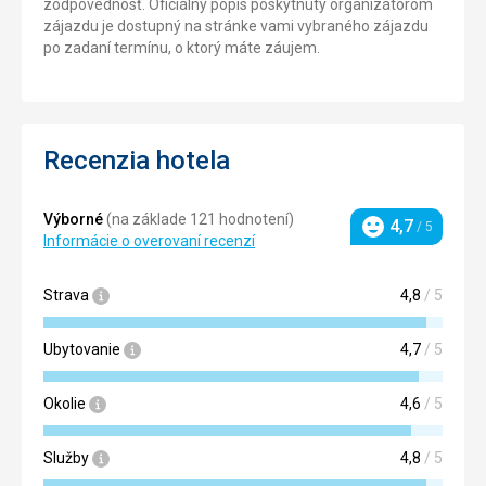
zodpovednosť. Oficiálny popis poskytnutý organizátorom
zájazdu je dostupný na stránke vami vybraného zájazdu
po zadaní termínu, o ktorý máte záujem.
Recenzia hotela
Výborné
(na základe 121 hodnotení)
4,7
/ 5
Hodnotenie
Informácie o overovaní recenzí
Strava
4,8
/ 5
Ubytovanie
4,7
/ 5
Okolie
4,6
/ 5
Služby
4,8
/ 5