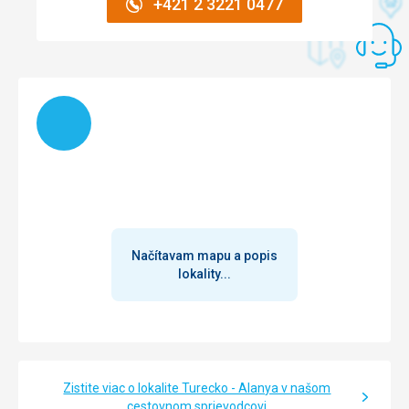
+421 2 3221 0477
Načítam
Načítavam mapu a popis
lokality...
Zistite viac o lokalite Turecko - Alanya v našom
cestovnom sprievodcovi