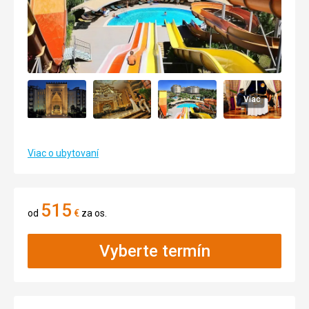
Viac
Viac o ubytovaní
515
od
€
za os.
Vyberte termín