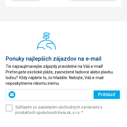
Ponuky najlepších zájazdov na e-mail
Tie najzaujímavejšie zájazdy pravidelne na Váš e-mail!
Preferujete exotické pláže, zasnežené ľadovce alebo plavbu
loďou? Vždy nájdete to, čo hľadáte. Nebojte, Váš e-mail
neposkytneme nikomu inému.
Zadajte
Prihlásiť
svoj
e-
Súhlasím so zasielaním obchodných oznámení o
mail
(povinné)
produktoch spoločnosti Invia.sk, s.r.o.
*
(povinné)
*