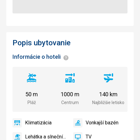
Popis ubytovanie
Informácie o hoteli
Informácie
Vzdialenosť
Vzdialenosť
Vzdialenosť
od
od
od
pláže
centra
letiska
50 m
1000 m
140 km
mesta
Pláž
Centrum
Najbližšie letisko
Klimatizácia
Vonkajší bazén
áno
Klimatizácia
áno
Vonkajší
bazén
Lehátka a slnečníky pri bazéne zadarmo
TV
Lehátka
TV