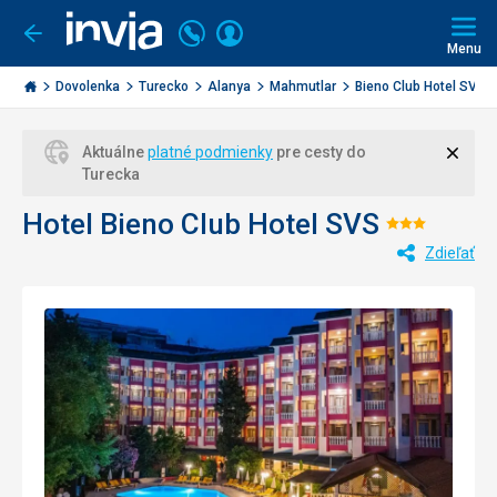
Volajte
Prihlásiť
Ísť
späť
+421
Menu
sa
2
Invia.sk
3221
Dovolenka
Turecko
Alanya
Mahmutlar
Bieno Club Hotel SVS
0477
Zavri
Aktuálne
platné podmienky
pre cesty do
Turecka
Hotel Bieno Club Hotel SVS
Hodnote
Zdieľať
3/5