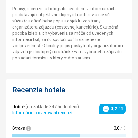
Popisy, recenzie a fotografie uvedené v informáciách
predstavujú subjektívne dojmy ich autorov a nie sú
súčasťou oficiálneho popisu objektu zo strany
organizátora zájazdu (cestovnej kancelárie). Skutočná
podoba izieb a ich vybavenia sa môže od uvedených
informácií líšiť, za čo spoločnosť Invia nenesie
zodpovednosť. Oficiálny popis poskytnutý organizátorom
zájazdu je dostupný na stránke vami vybraného zájazdu
po zadaní termínu, o ktorý máte záujem.
Recenzia hotela
Dobré
(na základe 347 hodnotení)
3,2
/ 5
Hodnotenie
Informácie o overovaní recenzí
Strava
3,0
/ 5