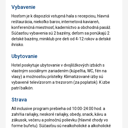
Vybavenie
Hosťom je k dispozícii vstupná hala s recepciou, hlavná
reštaurácia, niekoľko barov, internetová kaviareň,
konferenčná miestnosť, kaderníctvo a obchodná pasáž.
Súčasťou vybavenia sú 2 bazény, deťom sa ponúkajú 2
detské bazény, miniklub pre deti od 4-12 rokov a detské
ihrisko.
Ubytovanie
Hotel poskytuje ubytovanie v dvojlôžkových izbách s
vlastným sociálnym zariadením (kúpeľňa, WC, fén na
vlasy) a možnosťou prístelky. Klimatizované izby sú
vybavené televízorom a trezorom (za poplatok). K izbe
patrí balkón.
Strava
All inclusive program prebieha od 10:00-24:00 hod. a
zahŕňa raňajky, neskoré raňajky, obedy, snack, kávu a
zákusok, večeru a polnočnú polievku (hlavné chody vo
forme bufetu). Súčasťou sú nealkoholické a alkoholické