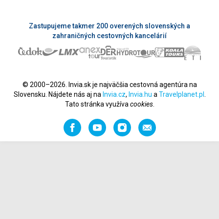
Zastupujeme takmer 200 overených slovenských a
zahraničných cestovných kancelárií
© 2000–2026. Invia.sk je najväčšia cestovná agentúra na
Slovensku. Nájdete nás aj na
Invia.cz
,
Invia.hu
a
Travelplanet.pl
.
Tato stránka využíva
cookies
.
Facebook
YouTube
Instagram
Odporučiť