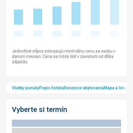
Jednotlivé stĺpce zobrazujú minimálnu cenu za osobu v
danom mesiaci. Cena sa môže líšiť v zavislosti od dĺžky
zájazdu.
Všetky ponuky
Popis hotela
Recenzie ubytovania
Mapa a lokalita
Vyberte si termín