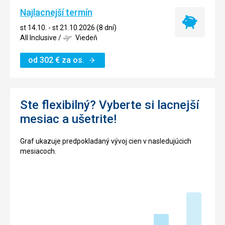
Najlacnejší termín
Najlacnejší
st 14.10. - st 21.10.2026 (8 dní)
termín
All Inclusive
/
Viedeň
od
302
€
za os.
Ste flexibilný? Vyberte si lacnejší
mesiac a ušetrite!
Graf ukazuje predpokladaný vývoj cien v nasledujúcich
mesiacoch.