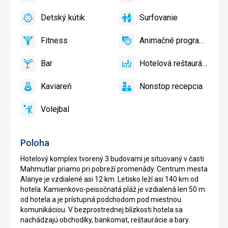
áno
áno
a
Detský kútik
Surfovanie
slnečníky
áno
Detský
áno
Surfovanie
pri
kútik,
Fitness
Animačné programy
bazéne
Detské
áno
Fitness
áno
Animačné
zadarmo,
ihrisko,
programy
Lehátka
Bar
Hotelová reštaurácia
Detský
áno
Bar
áno
Hotelová
a
bazén
reštaurácia
slnečníky
Kaviareň
Nonstop recepcia
áno
na
Kaviareň
áno
Nonstop
pláži
recepcia
Volejbal
zadarmo
áno
Volejbal
Poloha
Hotelový komplex tvorený 3 budovami je situovaný v časti
Mahmutlar priamo pri pobreží promenády. Centrum mesta
Alanye je vzdialené asi 12 km. Letisko leží asi 140 km od
hotela. Kamienkovo-peisočnatá pláž je vzdialená len 50 m
od hotela a je prístupná podchodom pod miestnou
komunikáciou. V bezprostrednej blízkosti hotela sa
nachádzajú obchodíky, bankomat, reštaurácie a bary.