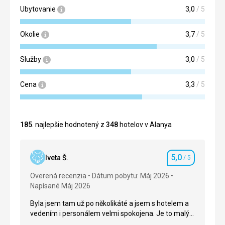
Ubytovanie
3,0
/ 5
Okolie
3,7
/ 5
Služby
3,0
/ 5
Cena
3,3
/ 5
185
. najlepšie hodnotený z
348
hotelov v Alanya
5,0
Iveta Š.
/ 5
Hodnotenie
Overená recenzia
Dátum pobytu: Máj 2026
Napísané Máj 2026
Byla jsem tam už po několikáté a jsem s hotelem a
vedením i personálem velmi spokojena. Je to malý
rodinný hotel a za tu cestu z letiště to stojí. Takže