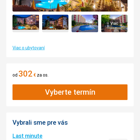
Viac
Viac o ubytovaní
302
od
€
za os.
Vyberte termín
Vybrali sme pre vás
Last minute