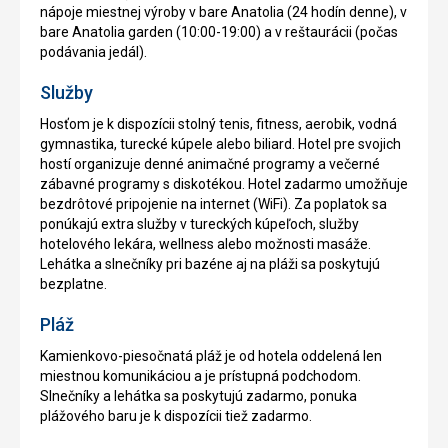
nápoje miestnej výroby v bare Anatolia (24 hodín denne), v
bare Anatolia garden (10:00-19:00) a v reštaurácii (počas
podávania jedál).
Služby
Hosťom je k dispozícii stolný tenis, fitness, aerobik, vodná
gymnastika, turecké kúpele alebo biliard. Hotel pre svojich
hostí organizuje denné animačné programy a večerné
zábavné programy s diskotékou. Hotel zadarmo umožňuje
bezdrôtové pripojenie na internet (WiFi). Za poplatok sa
ponúkajú extra služby v tureckých kúpeľoch, služby
hotelového lekára, wellness alebo možnosti masáže.
Lehátka a slnečníky pri bazéne aj na pláži sa poskytujú
bezplatne.
Pláž
Kamienkovo-piesočnatá pláž je od hotela oddelená len
miestnou komunikáciou a je prístupná podchodom.
Slnečníky a lehátka sa poskytujú zadarmo, ponuka
plážového baru je k dispozícii tiež zadarmo.