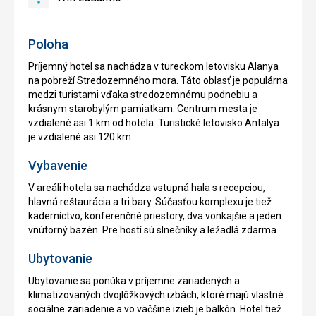
áno
Wifi
zadarmo
Poloha
Príjemný hotel sa nachádza v tureckom letovisku Alanya
na pobreží Stredozemného mora. Táto oblasť je populárna
medzi turistami vďaka stredozemnému podnebiu a
krásnym starobylým pamiatkam. Centrum mesta je
vzdialené asi 1 km od hotela. Turistické letovisko Antalya
je vzdialené asi 120 km.
Vybavenie
V areáli hotela sa nachádza vstupná hala s recepciou,
hlavná reštaurácia a tri bary. Súčasťou komplexu je tiež
kaderníctvo, konferenčné priestory, dva vonkajšie a jeden
vnútorný bazén. Pre hostí sú slnečníky a ležadlá zdarma.
Ubytovanie
Ubytovanie sa ponúka v príjemne zariadených a
klimatizovaných dvojlôžkových izbách, ktoré majú vlastné
sociálne zariadenie a vo väčšine izieb je balkón. Hotel tiež