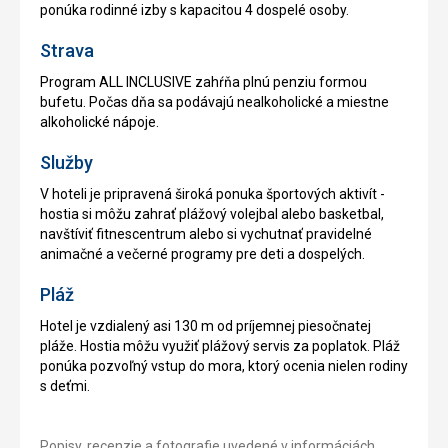
ponúka rodinné izby s kapacitou 4 dospelé osoby.
Strava
Program ALL INCLUSIVE zahŕňa plnú penziu formou
bufetu. Počas dňa sa podávajú nealkoholické a miestne
alkoholické nápoje.
Služby
V hoteli je pripravená široká ponuka športových aktivít -
hostia si môžu zahrať plážový volejbal alebo basketbal,
navštíviť fitnescentrum alebo si vychutnať pravidelné
animačné a večerné programy pre deti a dospelých.
Pláž
Hotel je vzdialený asi 130 m od príjemnej piesočnatej
pláže. Hostia môžu využiť plážový servis za poplatok. Pláž
ponúka pozvoľný vstup do mora, ktorý ocenia nielen rodiny
s deťmi.
Popisy, recenzie a fotografie uvedené v informáciách