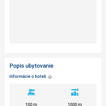
Popis ubytovanie
Informácie o hoteli
Informácie
Vzdialenosť
Vzdialenosť
od
od
pláže
centra
100 m
1000 m