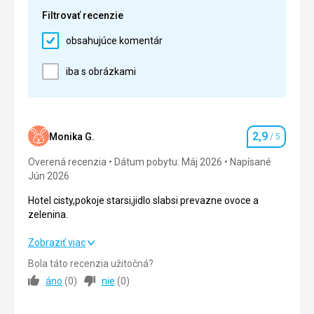
Cena
5,0
/ 5
Filtrovať recenzie
Táto recenzia bola preložená automaticky pomocou
Google Translate
obsahujúce komentár
Pláž
Krásná,čisté moře až na jeden den,kdy tam byl
iba s obrázkami
bordel v moři.Úžasně teplé
Strava
Výborná
Ubytovanie
2,9
Monika G.
/ 5
Hodnotenie
Pokoj čistý,každý den uklízejí.Akorát špatně řešený
Overená recenzia
záchod, hrozně málo místa.
Dátum pobytu: Máj 2026
Napísané
Jún 2026
Služby
Milý,příjemný personál
Hotel cisty,pokoje starsi,jidlo slabsi prevazne ovoce a
zelenina.
Táto recenzia bola preložená automaticky pomocou
Google Translate
Hotel cisty,pokoje starsi,jidlo slabsi prevazne ovoce a
Zobraziť viac
zelenina.
Bola táto recenzia užitočná?
áno
(
0
)
nie
(
0
)
Strava
2,0
/ 5
Ubytovanie
2,0
/ 5