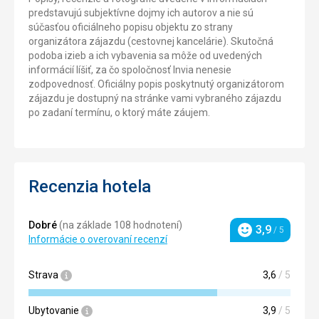
predstavujú subjektívne dojmy ich autorov a nie sú
súčasťou oficiálneho popisu objektu zo strany
organizátora zájazdu (cestovnej kancelárie). Skutočná
podoba izieb a ich vybavenia sa môže od uvedených
informácií líšiť, za čo spoločnosť Invia nenesie
zodpovednosť. Oficiálny popis poskytnutý organizátorom
zájazdu je dostupný na stránke vami vybraného zájazdu
po zadaní termínu, o ktorý máte záujem.
Recenzia hotela
Dobré
(na základe 108 hodnotení)
3,9
/ 5
Hodnotenie
Informácie o overovaní recenzí
Strava
3,6
/ 5
Ubytovanie
3,9
/ 5