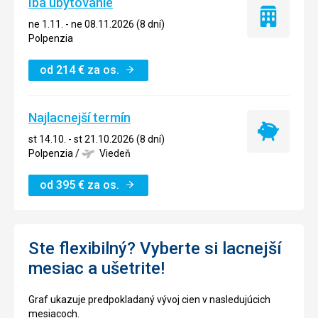
Iba ubytovanie
Iba
ne 1.11. - ne 08.11.2026 (8 dní)
ubytovanie
Polpenzia
od
214
€
za os.
Najlacnejší termín
Najlacnejší
st 14.10. - st 21.10.2026 (8 dní)
termín
Polpenzia
/
Viedeň
od
395
€
za os.
Ste flexibilný? Vyberte si lacnejší
mesiac a ušetrite!
Graf ukazuje predpokladaný vývoj cien v nasledujúcich
mesiacoch.