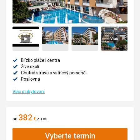
Viac
Blízko pláže i centra
Živé okolí
Chutná strava a vstřícný personál
Posilovna
Viac o ubytovaní
382
od
€
za os.
Vyberte termín