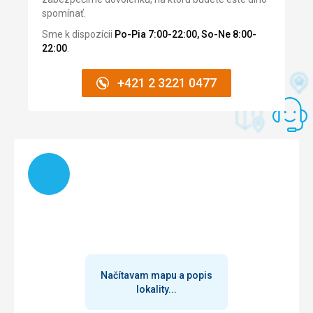
Strava
spomínať.
Jídla byla velmi dobrá a čerstvá, každý si mohl něco najít, i
Sme k dispozícii
Po-Pia 7:00-22:00, So-Ne 8:00-
když byl vybíravý.
22:00
.
Ubytovanie
Pokoj byl slušný, s několika drobnými problémy, jako je
+421 2 3221 0477
neustálá stojatá voda ve sprše a extrémně povrchní úklid.
Nebýt vynikající polohy hotelu, která zvyšuje jeho
hodnocení, byl by velmi špatný.
Služby
Velmi milá, přátelská a ochotná obsluha.
Načítam
Táto recenzia bola preložená automaticky pomocou
Google Translate
Načítavam mapu a popis
lokality...