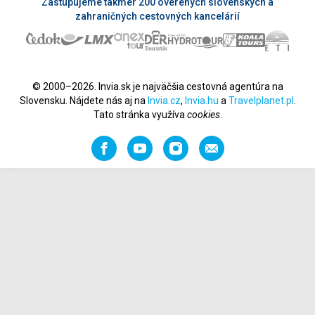
Zastupujeme takmer 200 overených slovenských a
zahraničných cestovných kancelárií
© 2000–2026. Invia.sk je najväčšia cestovná agentúra na
Slovensku. Nájdete nás aj na
Invia.cz
,
Invia.hu
a
Travelplanet.pl
.
Tato stránka využíva
cookies
.
Facebook
YouTube
Instagram
Odporučiť