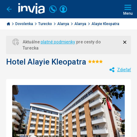
Volajte
Prihlásiť
Ísť
späť
+421
Menu
sa
2
Invia.sk
3221
Dovolenka
Turecko
Alanya
Alanya
Alayie Kleopatra
0477
Zavri
Aktuálne
platné podmienky
pre cesty do
Turecka
Hotel Alayie Kleopatra
Hodnotenie:
Zdieľať
4/5