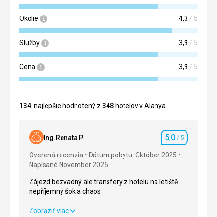
Okolie
4,3
/ 5
Služby
3,9
/ 5
Cena
3,9
/ 5
134
. najlepšie hodnotený z
348
hotelov v Alanya
5,0
Ing.Renata P.
/ 5
Hodnotenie
Overená recenzia
Dátum pobytu: Október 2025
Napísané November 2025
Zájezd bezvadný ale transfery z hotelu na letiště
nepříjemný šok a chaos
Zájezd bezvadný ale transfery z hotelu na letiště
Zobraziť viac