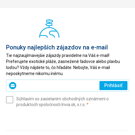
Ponuky najlepších zájazdov na e-mail
Tie najzaujímavejšie zájazdy pravidelne na Váš e-mail!
Preferujete exotické pláže, zasnežené ľadovce alebo plavbu
loďou? Vždy nájdete to, čo hľadáte. Nebojte, Váš e-mail
neposkytneme nikomu inému.
Zadajte
Prihlásiť
svoj
e-
Súhlasím so zasielaním obchodných oznámení o
mail
(povinné)
produktoch spoločnosti Invia.sk, s.r.o.
*
(povinné)
*