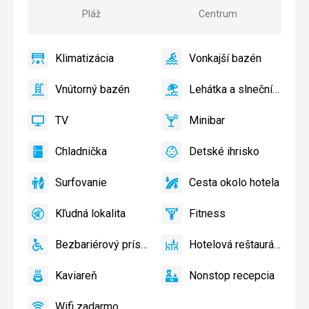
mesta
Pláž
Centrum
Klimatizácia
Vonkajší bazén
áno
Klimatizácia
áno
Vonkajší
bazén
Vnútorný bazén
Lehátka a slnečníky pri bazéne zadarmo
áno
Vnútorný
áno
Lehátka
bazén
a
TV
Minibar
slnečníky
áno
TV
áno
Minibar,
pri
Bar
Chladnička
Detské ihrisko
bazéne
áno
Chladnička
áno
Detské
zadarmo
ihrisko,
Surfovanie
Cesta okolo hotela
Detský
áno
Surfovanie
áno
Cesta
bazén
okolo
Kľudná lokalita
Fitness
hotela
áno
Kľudná
áno
Fitness
lokalita
Bezbariérový prístup
Hotelová reštaurácia
áno
Bezbariérový
áno
Hotelová
prístup
reštaurácia
Kaviareň
Nonstop recepcia
áno
Kaviareň
áno
Nonstop
recepcia
Wifi zadarmo