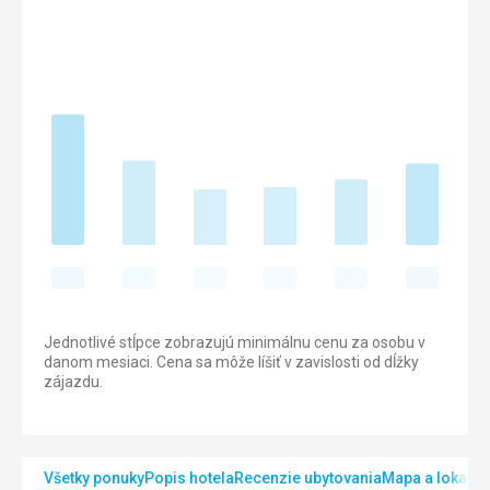
Jednotlivé stĺpce zobrazujú minimálnu cenu za osobu v
danom mesiaci. Cena sa môže líšiť v zavislosti od dĺžky
zájazdu.
Všetky ponuky
Popis hotela
Recenzie ubytovania
Mapa a lokalita