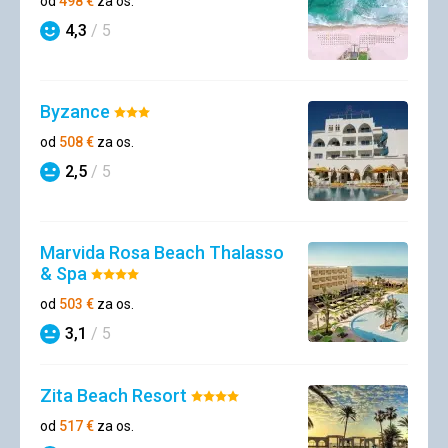
od
498
€
za os.
4,3
/ 5
Hodnotenie
Byzance
Hodnotenie:
3/5
od
508
€
za os.
2,5
/ 5
Hodnotenie
Marvida Rosa Beach Thalasso
& Spa
Hodnotenie:
4/5
od
503
€
za os.
3,1
/ 5
Hodnotenie
Zita Beach Resort
Hodnotenie:
4/5
od
517
€
za os.