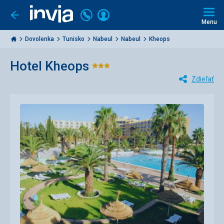
Volajte
Prihlásiť
Ísť
späť
+421
Menu
sa
2
Invia.sk
3221
Dovolenka
Tunisko
Nabeul
Nabeul‎
Kheops
0477
Hotel Kheops
Hodnotenie:
Zdieľať
3/5