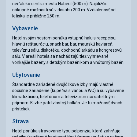
neďaleko centra mesta Nabeul (500 m). Najbližšie
nákupné možnosti sú v dosahu 200 m. Vzdialenosť od
letiska je približne 250 m.
Vybavenie
Hotel svojim hosťom ponúka vstupnú halu s recepciou,
hlavnú reštauráciu, snack bar, bar, maurskú kaviareň,
televíznu sálu, diskotéku, obchodnú arkádu a kongresovú
sálu. V areáli hotela sa nachádzajú tiež vyhrievané
vonkajšie bazény s detským bazénikom a vnútorný bazén.
Ubytovanie
Štandardne zariadené dvojlôžkové izby majú vlastné
sociálne zariadenie (kúpeľňa s vaňou a WC) a sú vybavené
klimatizáciou, telefónom a televízorom so satelitným
príjmom. K izbe patrí vlastný balkón. Je tu možnosť dvoch
prísteliek.
Strava
Hotel ponúka stravovanie typu polpenzia, ktorá zahrňuje