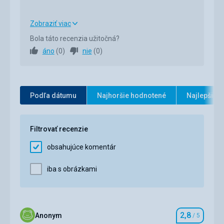
Zobraziť viac
Strava
5,0
/ 5
Bola táto recenzia užitočná?
áno
(
0
)
nie
(
0
)
Ubytovanie
5,0
/ 5
Okolie
5,0
/ 5
Služby
5,0
/ 5
Podľa dátumu
Najhoršie hodnotené
Najlepšie 
Cena
5,0
/ 5
Filtrovať recenzie
obsahujúce komentár
iba s obrázkami
2,8
Anonym
/ 5
Hodnotenie