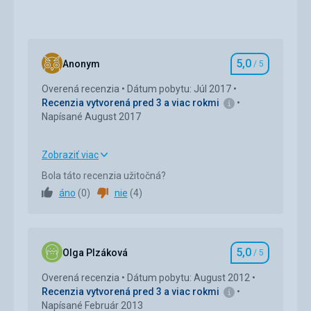
5,0
Anonym
/ 5
Hodnotenie
Overená recenzia
Dátum pobytu: Júl 2017
Recenzia vytvorená pred 3 a viac rokmi
Napísané August 2017
Zobraziť viac
Strava
5,0
/ 5
Bola táto recenzia užitočná?
áno
(
0
)
nie
(
4
)
Ubytovanie
5,0
/ 5
Okolie
5,0
/ 5
5,0
Služby
5,0
/ 5
Olga Plzáková
/ 5
Hodnotenie
Overená recenzia
Dátum pobytu: August 2012
Cena
5,0
/ 5
Recenzia vytvorená pred 3 a viac rokmi
Napísané Február 2013