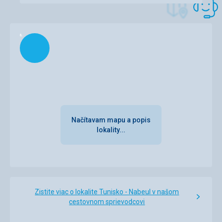
osobu.Porad musila dohadovat s personalem,ze chci 4
kousky ,protoze beru na celou rodinu.Jme meli all Inclusive
!!! Nektere nadobi bylo spatne umyto,na sklenickach byla
rtenka,na vidlickach mezi zoubkami byli zbytky osochleho
Načítam
jidla.Fuj!!! Stoly ne stihali uklizet.Ne dodavali
obrousky,pribory.Musili prichazet presne k zacatku
snidani,obedu nebo veceri.Kdyz prijdes pozdej ne budes
mit kam sednut,nebo ciste pribory,nebo obrousky,a tak
dal....urcite bude neco chibit.
Ubytovanie
Pokoj byl ne uklizeny.Vsudy bylo spinave.Zrcadlo
neumyte.Chibilo edno lozni pradlo.Do vany musili v
Načítavam mapu a popis
botach.Ne meli osusky.Nam nabidli jenom 2 osusky,kdyz
lokality...
nas bylo 4.Za poplatek prinesli 4,rucnik,i lozni
pradlo.Zachod smyrdel.
Služby
Po prijezdu jsme dostali naramky z nazvem hotelu.Holce
naramek byl velky i pozad padal z ruky.Jme obratili se na
Zistite viac o lokalite Tunisko - Nabeul v našom
recepce.Pan vubec ne poslouchal co my chceme vzal
cestovnom sprievodcovi
nuzky i rozkrajel ten naramek.Pak zikl ze musime pryjit
zitra pro novy naramek.Kdys my prisli zykl ze my znicili