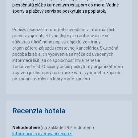
piesočnatú pláž s kamenitým vstupom do mora. Vodné
športy a plážový servis sa poskytuje za poplatok.
Popisy, recenzie a fotografie uvedené v informáciách
predstavujú subjektívne dojmy ich autorov a nie sú
súčasťou oficiálneho popisu objektu zo strany
organizátora zájazdu (cestovnej kancelárie). Skutočná
podoba izieb a ich vybavenia sa môže od uvedených
informácií líšiť, za čo spoločnosť Invia nenesie
zodpovednosť. Oficiálny popis poskytnutý organizátorom
zájazdu je dostupný na stránke vami vybraného zájazdu
po zadaní termínu, o ktorý máte záujem.
Recenzia hotela
Nehodnotené
(na základe 199 hodnotení)
Informácie o overovaní recenzí