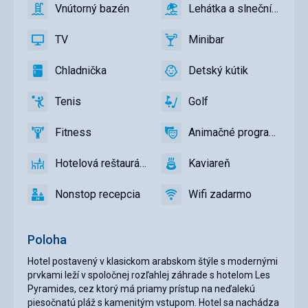
Vnútorný bazén
Lehátka a slnečníky pri
áno
Vnútorný
áno
Lehátka
bazén
a
TV
Minibar
slnečníky
áno
TV
áno
Minibar,
pri
Bar
Chladnička
Detský kútik
bazéne
áno
Chladnička
áno
Detský
zadarmo,
kútik,
Lehátka
Tenis
Golf
Detské
áno
Tenis,
áno
Golf
a
ihrisko,
Volejbal
slnečníky
Fitness
Animačné programy
Detský
áno
Fitness
áno
na
Animačné
bazén
pláži
programy
Hotelová reštaurácia
Kaviareň
zadarmo
áno
Hotelová
áno
Kaviareň
reštaurácia
Nonstop recepcia
Wifi zadarmo
áno
Nonstop
áno
Wifi
recepcia
zadarmo
Poloha
Hotel postavený v klasickom arabskom štýle s modernými
prvkami leží v spoločnej rozľahlej záhrade s hotelom Les
Pyramides, cez ktorý má priamy prístup na neďalekú
piesočnatú pláž s kamenitým vstupom. Hotel sa nachádza