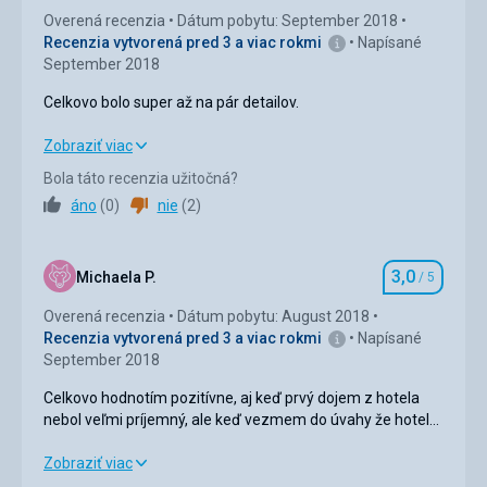
Overená recenzia
Dátum pobytu: September 2018
Recenzia vytvorená pred 3 a viac rokmi
Napísané
September 2018
Celkovo bolo super až na pár detailov.
Celkovo bolo super až na pár detailov.
Zobraziť viac
Bola táto recenzia užitočná?
Strava
2,0
/ 5
áno
(
0
)
nie
(
2
)
Ubytovanie
2,0
/ 5
3,0
Okolie
3,0
/ 5
Michaela P.
/ 5
Hodnotenie
Overená recenzia
Dátum pobytu: August 2018
Služby
3,0
/ 5
Recenzia vytvorená pred 3 a viac rokmi
Napísané
September 2018
Cena
3,0
/ 5
Celkovo hodnotím pozitívne, aj keď prvý dojem z hotela
nebol veľmi príjemný, ale keď vezmem do úvahy že hotel
Pláž
bol trojhviezdičkovy a ich štandardy sú úplne iné , tak to
Pláž bola super ale chýbali tam odpadkové koše. A more
bolo v pohode, nie hrozné. Ale celkový dojem z dovolenky
Celkovo hodnotím pozitívne, aj keď prvý dojem z hotela
Zobraziť viac
bolo super.
je super
nebol veľmi príjemný, ale keď vezmem do úvahy že hotel