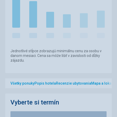
Jednotlivé stĺpce zobrazujú minimálnu cenu za osobu v
danom mesiaci. Cena sa môže líšiť v zavislosti od dĺžky
zájazdu.
Všetky ponuky
Popis hotela
Recenzie ubytovania
Mapa a lokalita
Vyberte si termín