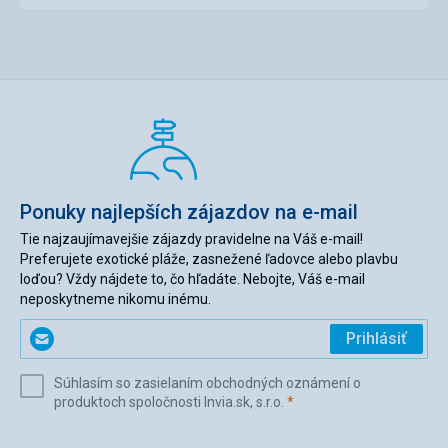
naramek i musime zaplatit at dostat novy.
Vedle bazenu je bar.Jsme prisli tam pro piti.Nam zekli ze
voni ne maji kelimky a kdyz my chceme napit,tak mame
skocit na recepce at je donest.
Mini disko melo zacinat v 20.30. ale casto zacinalo k
21.00.Pul hodiny animatory chodili tam a spatky.Pak par
pisnicek a je to.Pozad to same.
Sluzby hotelu byli hrozny!!!
Táto recenzia bola preložená automaticky pomocou
Google Translate
Ponuky najlepších zájazdov na e-mail
Tie najzaujímavejšie zájazdy pravidelne na Váš e-mail!
Preferujete exotické pláže, zasnežené ľadovce alebo plavbu
loďou? Vždy nájdete to, čo hľadáte. Nebojte, Váš e-mail
neposkytneme nikomu inému.
Zadajte
Prihlásiť
svoj
e-
Súhlasím so zasielaním obchodných oznámení o
mail
(povinné)
produktoch spoločnosti Invia.sk, s.r.o.
*
(povinné)
*