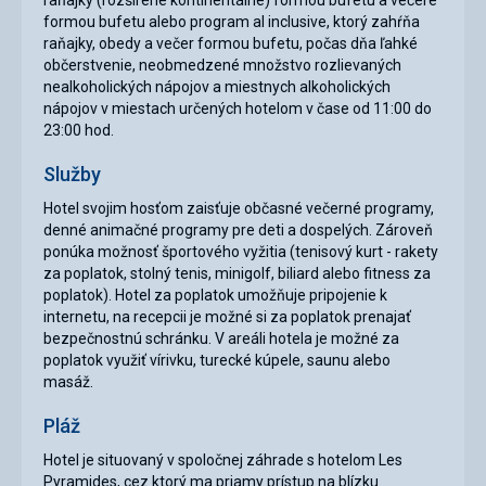
raňajky (rozšírené kontinentálne) formou bufetu a večere
formou bufetu alebo program al inclusive, ktorý zahŕňa
raňajky, obedy a večer formou bufetu, počas dňa ľahké
občerstvenie, neobmedzené množstvo rozlievaných
nealkoholických nápojov a miestnych alkoholických
nápojov v miestach určených hotelom v čase od 11:00 do
23:00 hod.
Služby
Hotel svojim hosťom zaisťuje občasné večerné programy,
denné animačné programy pre deti a dospelých. Zároveň
ponúka možnosť športového vyžitia (tenisový kurt - rakety
za poplatok, stolný tenis, minigolf, biliard alebo fitness za
poplatok). Hotel za poplatok umožňuje pripojenie k
internetu, na recepcii je možné si za poplatok prenajať
bezpečnostnú schránku. V areáli hotela je možné za
poplatok využiť vírivku, turecké kúpele, saunu alebo
masáž.
Pláž
Hotel je situovaný v spoločnej záhrade s hotelom Les
Pyramides, cez ktorý ma priamy prístup na blízku