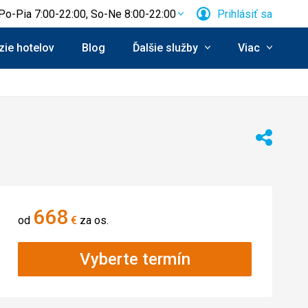
Po-Pia 7:00-22:00, So-Ne 8:00-22:00
Prihlásiť sa
ie hotelov
Blog
Ďalšie služby
Viac
Zdieľať
668
od
€
za os.
Vyberte termín