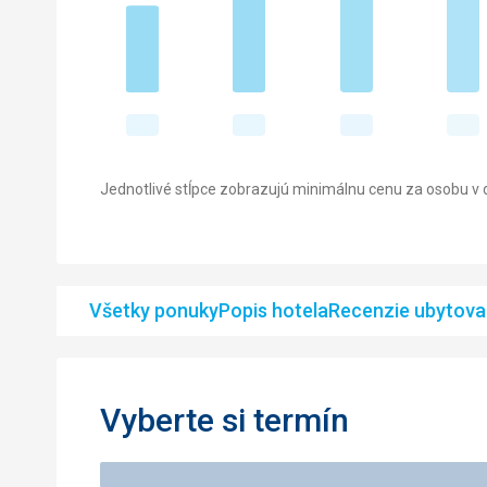
Jednotlivé stĺpce zobrazujú minimálnu cenu za osobu v d
Všetky ponuky
Popis hotela
Recenzie ubytova
Vyberte si termín