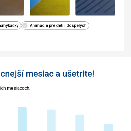
 šmýkačky
Animácie pre deti i dospelých
acnejší mesiac a ušetrite!
cich mesiacoch.