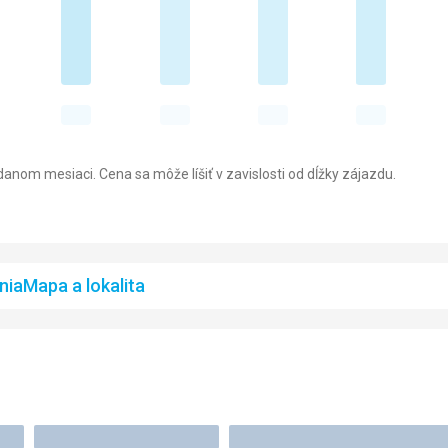
anom mesiaci. Cena sa môže líšiť v zavislosti od dĺžky zájazdu.
nia
Mapa a lokalita