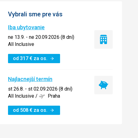
Vybrali sme pre vás
Iba ubytovanie
ne 13.9. - ne 20.09.2026 (8 dní)
Iba
All Inclusive
ubytovanie
od
317
€
za os.
Najlacnejší termín
Najlacnejší
st 26.8. - st 02.09.2026 (8 dní)
termín
All Inclusive
/
Praha
od
508
€
za os.