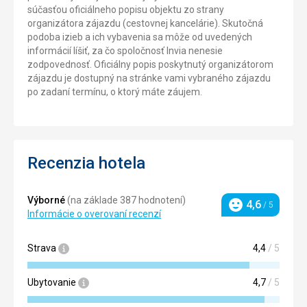
súčasťou oficiálneho popisu objektu zo strany
organizátora zájazdu (cestovnej kancelárie). Skutočná
podoba izieb a ich vybavenia sa môže od uvedených
informácií líšiť, za čo spoločnosť Invia nenesie
zodpovednosť. Oficiálny popis poskytnutý organizátorom
zájazdu je dostupný na stránke vami vybraného zájazdu
po zadaní termínu, o ktorý máte záujem.
Recenzia hotela
Výborné
(na základe 387 hodnotení)
4,6
/ 5
Hodnotenie
Informácie o overovaní recenzí
Strava
4,4
/ 5
Ubytovanie
4,7
/ 5