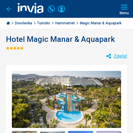
Volajte
Prihlásiť
Ísť
späť
+421
Menu
sa
2
Invia.sk
3221
Dovolenka
Tunisko
Hammamet
Magic Manar & Aquapark
0477
Hotel Magic Manar & Aquapark
Hodnotenie:
Zdieľať
5/5