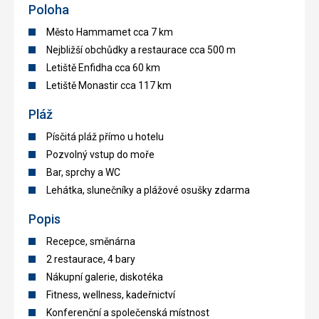
Poloha
Město Hammamet cca 7 km
Nejbližší obchůdky a restaurace cca 500 m
Letiště Enfidha cca 60 km
Letiště Monastir cca 117 km
Pláž
Písčitá pláž přímo u hotelu
Pozvolný vstup do moře
Bar, sprchy a WC
Lehátka, slunečníky a plážové osušky zdarma
Popis
Recepce, směnárna
2 restaurace, 4 bary
Nákupní galerie, diskotéka
Fitness, wellness, kadeřnictví
Konferenční a společenská místnost