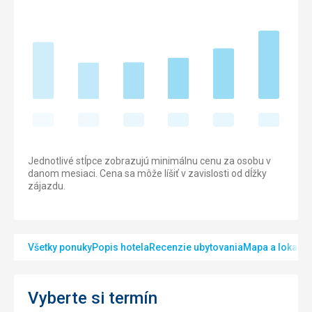
Jednotlivé stĺpce zobrazujú minimálnu cenu za osobu v
danom mesiaci. Cena sa môže líšiť v zavislosti od dĺžky
zájazdu.
Všetky ponuky
Popis hotela
Recenzie ubytovania
Mapa a lokalita
Vyberte si termín