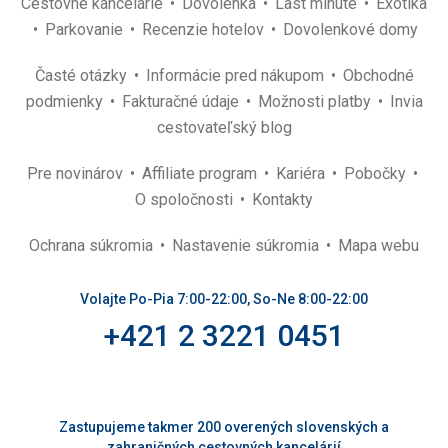
Cestovné kancelárie
Dovolenka
Last minute
Exotika
musíte někde sami sehnat :) Většinou na stolech není sůl a
pepř, stůl občas lepí.
Parkovanie
Recenzie hotelov
Dovolenkové domy
Dávali jsme bakšiš 5 - 10 dinárů a "náš" číšník si nás pak
hlídal a hýčkal
Časté otázky
Informácie pred nákupom
Obchodné
Ostatní personál je jinak usměvavý :)
podmienky
Fakturačné údaje
Možnosti platby
Invia
Animační programy:
cestovateľský blog
Čekala jsem něco i typicky tuniského :(
Pre novinárov
Affiliate program
Kariéra
Pobočky
Táto recenzia bola preložená automaticky pomocou
O spoločnosti
Kontakty
Google Translate
Ochrana súkromia
Nastavenie súkromia
Mapa webu
Volajte Po-Pia 7:00-22:00, So-Ne 8:00-22:00
+421 2 3221 0451
Zastupujeme takmer 200 overených slovenských a
zahraničných cestovných kancelárií