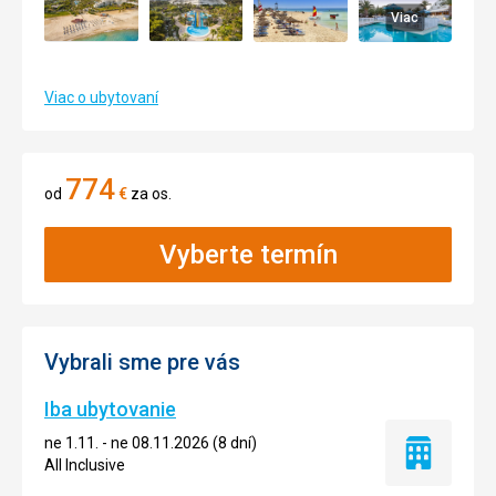
Viac
Viac o ubytovaní
774
od
€
za os.
Vyberte termín
Vybrali sme pre vás
Iba ubytovanie
ne 1.11. - ne 08.11.2026 (8 dní)
Iba
All Inclusive
ubytovanie