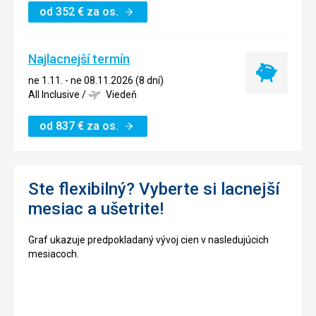
od
352
€
za os.
Najlacnejší termín
Najlacnejší
ne 1.11. - ne 08.11.2026 (8 dní)
termín
All Inclusive
/
Viedeň
od
837
€
za os.
Ste flexibilný? Vyberte si lacnejší
mesiac a ušetrite!
Graf ukazuje predpokladaný vývoj cien v nasledujúcich
mesiacoch.