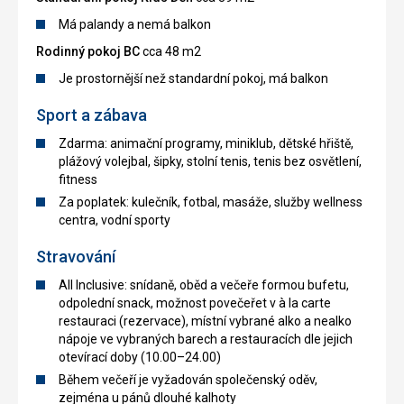
Má palandy a nemá balkon
Rodinný pokoj BC
cca 48 m2
Je prostornější než standardní pokoj, má balkon
Sport a zábava
Zdarma: animační programy, miniklub, dětské hřiště,
plážový volejbal, šipky, stolní tenis, tenis bez osvětlení,
fitness
Za poplatek: kulečník, fotbal, masáže, služby wellness
centra, vodní sporty
Stravování
All Inclusive: snídaně, oběd a večeře formou bufetu,
odpolední snack, možnost povečeřet v à la carte
restauraci (rezervace), místní vybrané alko a nealko
nápoje ve vybraných barech a restauracích dle jejich
otevírací doby (10.00–24.00)
Během večeří je vyžadován společenský oděv,
zejména u pánů dlouhé kalhoty