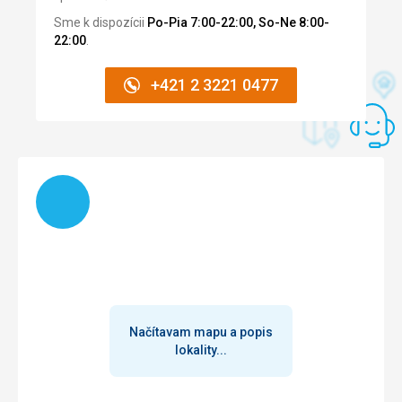
daleko ani ne do pasu. Bylo vidět i pár rybek.
Sme k dispozícii
Po-Pia 7:00-22:00, So-Ne 8:00-
Lehátka by se i odpoledne volná našla, jsou ale celkem
22:00
.
daleko od moře - nic moc pokud chcete mít přehled co dělá
váš pětiletý věčný cachtal celý den na břehu moře a
+421 2 3221 0477
nechcete u něho celý den jen stát.
Prodejci (nesmí mezi lehátka) - šaty, parea, mušličky,
cigarety, jízda na velbloudu nebo na koních (smlouvání
ceny)
Zábava: let padákem, vodní skútry, katamarán, banán atd
Načítam
Bazény:
Bazény čisté, tobogány dobrý ale voda studená.
Lehátek dostatek, výměna ručníků 10-12 a 14-17 hod.
Hodně otravné mouchy.
Pěnová párty :) živá hudba ...
Strava
Hlady jsme neumřeli ale zklamaní
Maso v omáčce tvrdé, vysušené na smrt, rizoto suché,
Načítavam mapu a popis
masové plátky slabounké a suché, jak prkno ...
lokality...
Celkově jídlo buďto bez chuti nebo příliš kořeněné a pálivé.
Výběr jídel nic moc, výběr zákusků velký, ovšem chuťově
skoro všechny stejné.