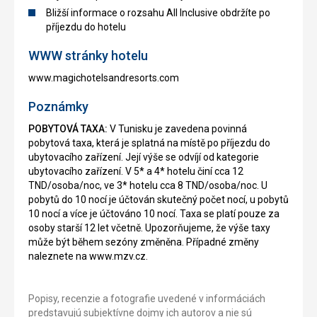
Bližší informace o rozsahu All Inclusive obdržíte po
příjezdu do hotelu
WWW stránky hotelu
www.magichotelsandresorts.com
Poznámky
POBYTOVÁ TAXA:
V Tunisku je zavedena povinná
pobytová taxa, která je splatná na místě po příjezdu do
ubytovacího zařízení. Její výše se odvíjí od kategorie
ubytovacího zařízení. V 5* a 4* hotelu činí cca 12
TND/osoba/noc, ve 3* hotelu cca 8 TND/osoba/noc. U
pobytů do 10 nocí je účtován skutečný počet nocí, u pobytů
10 nocí a více je účtováno 10 nocí. Taxa se platí pouze za
osoby starší 12 let včetně. Upozorňujeme, že výše taxy
může být během sezóny změněna. Případné změny
naleznete na www.mzv.cz.
Popisy, recenzie a fotografie uvedené v informáciách
predstavujú subjektívne dojmy ich autorov a nie sú