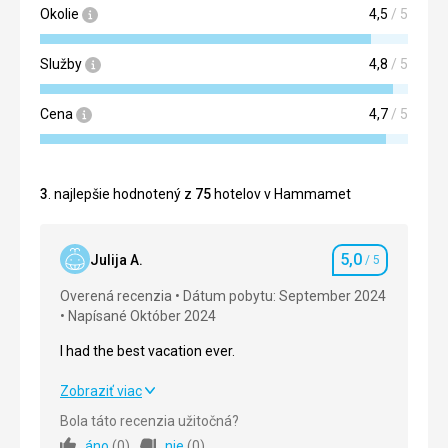
Okolie
4,5
/ 5
Služby
4,8
/ 5
Cena
4,7
/ 5
3
. najlepšie hodnotený z
75
hotelov v Hammamet
5,0
Julija A.
/ 5
Hodnotenie
Overená recenzia
Dátum pobytu: September 2024
Napísané Október 2024
I had the best vacation ever.
I had the best vacation ever.
Zobraziť viac
Bola táto recenzia užitočná?
Strava
5,0
/ 5
áno
(
0
)
nie
(
0
)