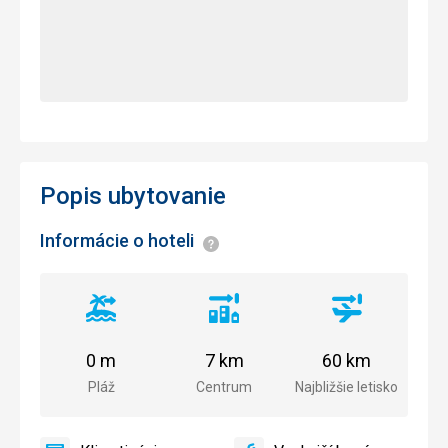
Popis ubytovanie
Informácie o hoteli
Informácie
Vzdialenosť
Vzdialenosť
Vzdialenosť
od
od
od
pláže
centra
letiska
0 m
7 km
60 km
mesta
Pláž
Centrum
Najbližšie letisko