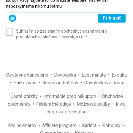
loďou? Vždy nájdete to, čo hľadáte. Nebojte, Váš e-mail
neposkytneme nikomu inému.
Zadajte
Prihlásiť
svoj
e-
Súhlasím so zasielaním obchodných oznámení o
mail
(povinné)
produktoch spoločnosti Invia.sk, s.r.o.
*
(povinné)
*
Cestovné kancelárie
Dovolenka
Last minute
Exotika
Parkovanie
Recenzie hotelov
Dovolenkové domy
Časté otázky
Informácie pred nákupom
Obchodné
podmienky
Fakturačné údaje
Možnosti platby
Invia
cestovateľský blog
Pre novinárov
Affiliate program
Kariéra
Pobočky