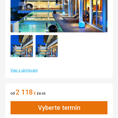
Viac o ubytovaní
2 118
od
€
za os.
Vyberte termín