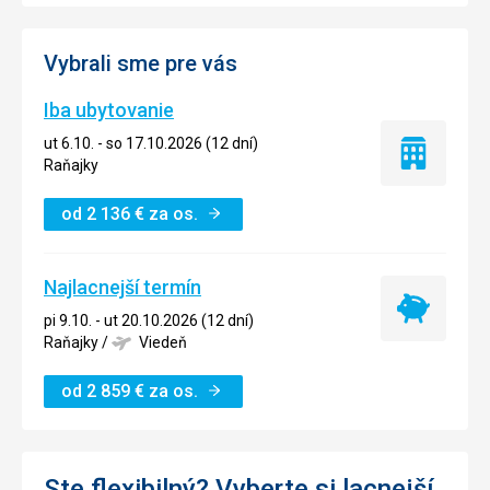
Vybrali sme pre vás
Iba ubytovanie
ut 6.10. - so 17.10.2026 (12 dní)
Iba
Raňajky
ubytovanie
od
2 136
€
za os.
Najlacnejší termín
Najlacnejší
pi 9.10. - ut 20.10.2026 (12 dní)
termín
Raňajky
/
Viedeň
od
2 859
€
za os.
Ste flexibilný? Vyberte si lacnejší