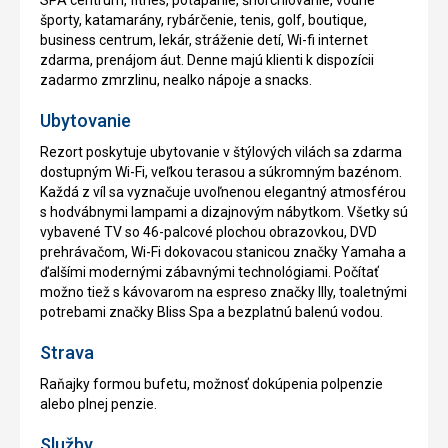
SPA centrum, fitnes, potápanie, šnorchlovanie, vodné
športy, katamarány, rybárčenie, tenis, golf, boutique,
business centrum, lekár, stráženie detí, Wi-fi internet
zdarma, prenájom áut. Denne majú klienti k dispozícii
zadarmo zmrzlinu, nealko nápoje a snacks.
Ubytovanie
Rezort poskytuje ubytovanie v štýlových vilách sa zdarma
dostupným Wi-Fi, veľkou terasou a súkromným bazénom.
Každá z víl sa vyznačuje uvoľnenou elegantný atmosférou
s hodvábnymi lampami a dizajnovým nábytkom. Všetky sú
vybavené TV so 46-palcové plochou obrazovkou, DVD
prehrávačom, Wi-Fi dokovacou stanicou značky Yamaha a
ďalšími modernými zábavnými technológiami. Počítať
možno tiež s kávovarom na espreso značky Illy, toaletnými
potrebami značky Bliss Spa a bezplatnú balenú vodou.
Strava
Raňajky formou bufetu, možnosť dokúpenia polpenzie
alebo plnej penzie.
Služby