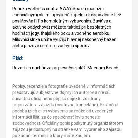
Ponuka wellness centra AWAY Spa sú masáže s
esenciálnymi olejmi aj bylinné kúpele a k dispozícii je tiež
posilňovňa FIT s kompletným vybavením. Baviť sa a
aktívne oddychovať môžete taktiež pri bezplatných
hodinách jogy, thajského boxu a vodného aerobiku.
Milovníci slnka určite využijú hlavnej nekonečný bazén
alebo plážové centrum vodných športov.
Pláž
Rezort sa nachádza pri piesočnej pláži Maenam Beach.
Popisy, recenzie a fotografie uvedené v informáciách
predstavujú subjektívne dojmy ich autorov a nie sú
súčasťou oficiálneho popisu objektu zo strany
organizátora zájazdu (cestovnej kancelárie). Skutočná
podoba izieb a ich vybavenia sa môže od uvedených
informácií líšiť, za čo spoločnosť Invia nenesie
zodpovednosť. Oficiálny popis poskytnutý organizátorom
zájazdu je dostupný na stránke vami vybraného zájazdu
po zadaní termínu, o ktorý máte záujem.