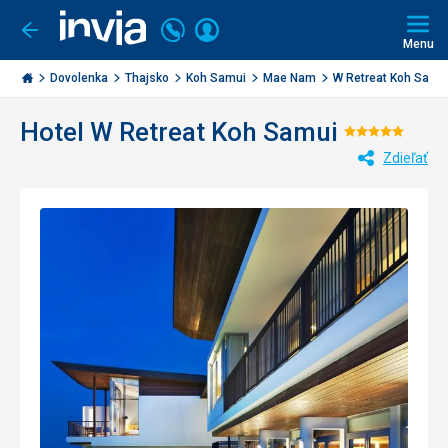
Volajte
Prihlásiť
Ísť
späť
+421
Menu
sa
2
Invia.sk
3221
Dovolenka
Thajsko
Koh Samui
Mae Nam
W Retreat Koh Samu
0477
Hotel W Retreat Koh Samui
Hodnote
Zdieľať
5/5