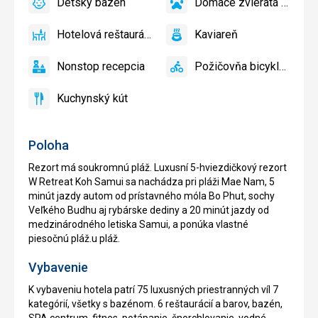
Detský bazén
Domáce zvieratá povolené
zadarmo
áno
Detský
áno
Domáce
bazén
zvieratá
Hotelová reštaurácia
Kaviareň
povolené
áno
Hotelová
áno
Kaviareň
reštaurácia
Nonstop recepcia
Požičovňa bicyklov
áno
Nonstop
áno
Požičovňa
recepcia
bicyklov
Kuchynský kút
áno
Kuchynský
kút
Poloha
Rezort má soukromnú pláž. Luxusní 5-hviezdičkový rezort
W Retreat Koh Samui sa nachádza pri pláži Mae Nam, 5
minút jazdy autom od prístavného móla Bo Phut, sochy
Veľkého Budhu aj rybárske dediny a 20 minút jazdy od
medzinárodného letiska Samui, a ponúka vlastné
piesočnú pláž.u pláž.
Vybavenie
K vybaveniu hotela patrí 75 luxusných priestranných víl 7
kategórií, všetky s bazénom. 6 reštaurácií a barov, bazén,