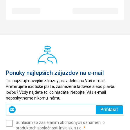
Ponuky najlepších zájazdov na e-mail
Tie najzaujímavejšie zájazdy pravidelne na Váš e-mail!
Preferujete exotické pláže, zasnežené ľadovce alebo plavbu
loďou? Vždy nájdete to, čo hľadáte. Nebojte, Váš e-mail
neposkytneme nikomu inému.
Zadajte
Prihlásiť
svoj
e-
Súhlasím so zasielaním obchodných oznámení o
mail
(povinné)
produktoch spoločnosti Invia.sk, s.r.o.
*
(povinné)
*