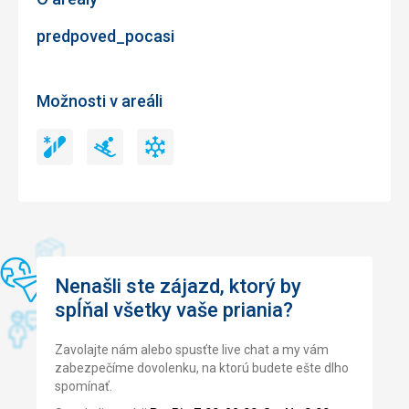
Šport
Táto recenzia bola preložená automaticky pomocou
Jezdíme sem řadu let, vše super.
predpoved_pocasi
Google Translate
Táto recenzia bola preložená automaticky pomocou
Google Translate
Možnosti v areáli
Snowpark
Sánkarské
Umelé
Snowpark
Sánkarské
Umelé
trate
zasnežovanie
trate
zasnežovanie
Nenašli ste zájazd, ktorý by
spĺňal všetky vaše priania?
Zavolajte nám alebo spusťte live chat a my vám
zabezpečíme dovolenku, na ktorú budete ešte dlho
spomínať.