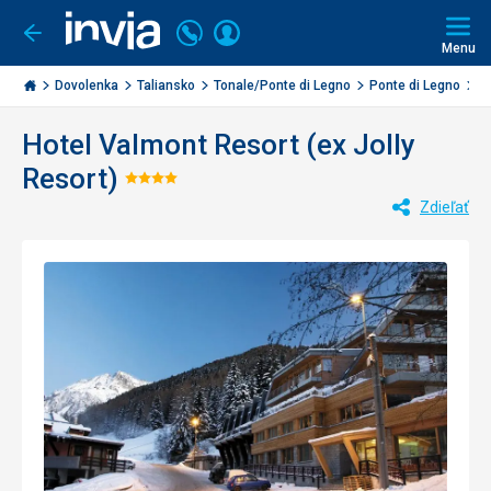
Volajte
Prihlásiť
Ísť
späť
+421
Menu
sa
2
Invia.sk
3221
Dovolenka
Taliansko
Tonale/Ponte di Legno
Ponte di Legno
Va
0477
Hotel Valmont Resort (ex Jolly
Resort)
Hodnotenie:
Zdieľať
4/5