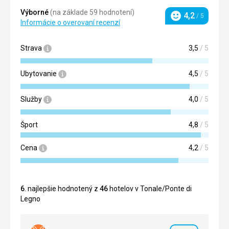
Výborné
(na základe 59 hodnotení)
4,2
/ 5
Hodnotenie
Informácie o overovaní recenzí
Strava
3,5
/ 5
Ubytovanie
4,5
/ 5
Služby
4,0
/ 5
Šport
4,8
/ 5
Cena
4,2
/ 5
6
. najlepšie hodnotený z
46
hotelov v Tonale/Ponte di
Legno