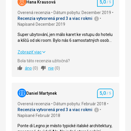
5,0
Hana Krausová
/ 5
Hodnotenie
Overená recenzia
Dátum pobytu: December 2019
Recenzia vytvorená pred 3 a viac rokmi
Napísané December 2019
Super ubytování, jen málo karet ke vstupu do hotelu
a klíčů od ski room. Bylo nás 6 samostatných osob
na pokoji a přivítali bychom alespoň jednu kartu a
klíč pro 2 osoby. Byly jenom 2 karty a jeden klíč.
Super ubytování, jen málo karet ke vstupu do hotelu
Zobraziť viac
a klíčů od ski room. Bylo nás 6 samostatných osob
Bola táto recenzia užitočná?
na pokoji a přivítali bychom alespoň jednu kartu a
áno
(
0
)
nie
(
0
)
klíč pro 2 osoby. Byly jenom 2 karty a jeden klíč.
Strava
5,0
/ 5
5,0
Ubytovanie
5,0
/ 5
Daniel Martynek
/ 5
Hodnotenie
Overená recenzia
Dátum pobytu: Február 2018
Služby
5,0
/ 5
Recenzia vytvorená pred 3 a viac rokmi
Napísané Február 2018
Šport
5,0
/ 5
Ponte di Legno je město typické italské architektury,
Cena
5,0
/ 5