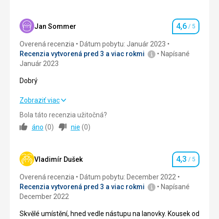
Ubytovanie
Služby
4,0
/ 5
Vše super, ale místo postele gauč na kterém se nespalo
dobře.
4,6
Šport
5,0
/ 5
Jan Sommer
/ 5
Hodnotenie
Služby
Overená recenzia
Dátum pobytu: Január 2023
Cena
5,0
/ 5
OK
Recenzia vytvorená pred 3 a viac rokmi
Napísané
Január 2023
Táto recenzia bola preložená automaticky pomocou
Strava
Google Translate
Dobrý
Ta mi chyběla
Ubytovanie
Dobrý
Zobraziť viac
Krasne
Bola táto recenzia užitočná?
Ubytovanie
5,0
/ 5
Služby
áno
(
0
)
nie
(
0
)
Krásný, blízko lanovky
Služby
5,0
/ 5
Šport
Super, pohádka
4,3
Šport
4,0
/ 5
Vladimír Dušek
/ 5
Hodnotenie
Táto recenzia bola preložená automaticky pomocou
Overená recenzia
Dátum pobytu: December 2022
Cena
4,0
/ 5
Google Translate
Recenzia vytvorená pred 3 a viac rokmi
Napísané
December 2022
Ubytovanie
Skvělé umístění, hned vedle nástupu na lanovky. Kousek od
Na úrovni,jen jsem postrádal stropní světla