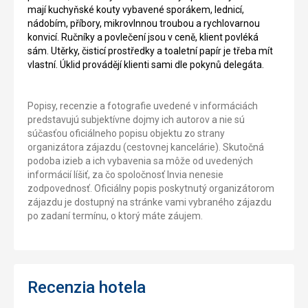
mají kuchyňské kouty vybavené sporákem, lednicí,
nádobím, příbory, mikrovlnnou troubou a rychlovarnou
konvicí. Ručníky a povlečení jsou v ceně, klient povléká
sám. Utěrky, čisticí prostředky a toaletní papír je třeba mít
vlastní. Úklid provádějí klienti sami dle pokynů delegáta.
Popisy, recenzie a fotografie uvedené v informáciách
predstavujú subjektívne dojmy ich autorov a nie sú
súčasťou oficiálneho popisu objektu zo strany
organizátora zájazdu (cestovnej kancelárie). Skutočná
podoba izieb a ich vybavenia sa môže od uvedených
informácií líšiť, za čo spoločnosť Invia nenesie
zodpovednosť. Oficiálny popis poskytnutý organizátorom
zájazdu je dostupný na stránke vami vybraného zájazdu
po zadaní termínu, o ktorý máte záujem.
Recenzia hotela