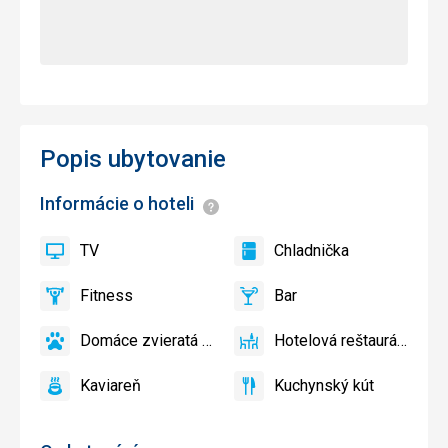
Popis ubytovanie
Informácie o hoteli
Informácie
TV
Chladnička
áno
TV
áno
Chladnička
Fitness
Bar
áno
Fitness
áno
Bar
Domáce zvieratá povolené
Hotelová reštaurácia
áno
Domáce
áno
Hotelová
zvieratá
reštaurácia
Kaviareň
Kuchynský kút
povolené
áno
Kaviareň
áno
Kuchynský
kút