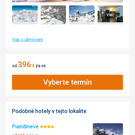
Viac
Viac o ubytovaní
396
od
€
za os.
Vyberte termín
Podobné hotely v tejto lokalite
Piandineve
Hodnotenie:
4/5