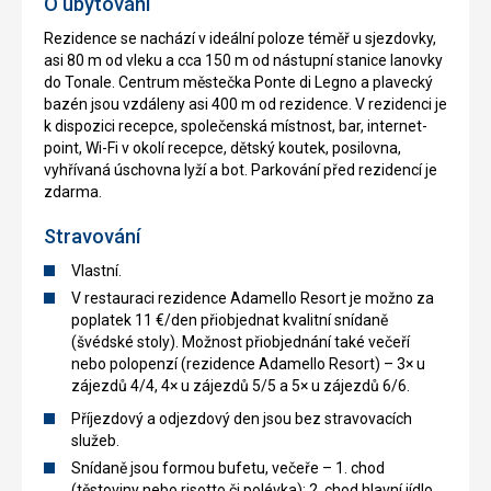
O ubytování
Rezidence se nachází v ideální poloze téměř u sjezdovky,
asi 80 m od vleku a cca 150 m od nástupní stanice lanovky
do Tonale. Centrum městečka Ponte di Legno a plavecký
bazén jsou vzdáleny asi 400 m od rezidence. V rezidenci je
k dispozici recepce, společenská místnost, bar, internet-
point, Wi-Fi v okolí recepce, dětský koutek, posilovna,
vyhřívaná úschovna lyží a bot. Parkování před rezidencí je
zdarma.
Stravování
Vlastní.
V restauraci rezidence Adamello Resort je možno za
poplatek 11 €/den přiobjednat kvalitní snídaně
(švédské stoly). Možnost přiobjednání také večeří
nebo polopenzí (rezidence Adamello Resort) – 3× u
zájezdů 4/4, 4× u zájezdů 5/5 a 5× u zájezdů 6/6.
Příjezdový a odjezdový den jsou bez stravovacích
služeb.
Snídaně jsou formou bufetu, večeře – 1. chod
(těstoviny nebo risotto či polévka); 2. chod hlavní jídlo