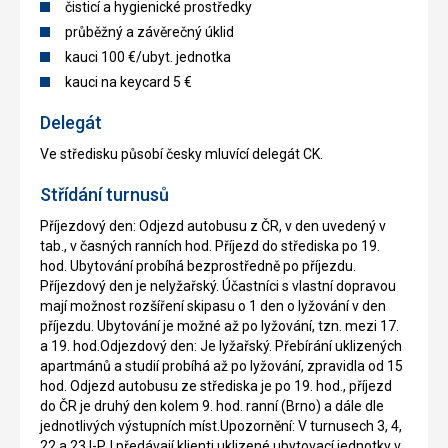
čisticí a hygienické prostředky
průběžný a závěrečný úklid
kauci 100 €/ubyt. jednotka
kauci na keycard 5 €
Delegát
Ve středisku působí česky mluvící delegát CK.
Střídání turnusů
Příjezdový den: Odjezd autobusu z ČR, v den uvedený v
tab., v časných ranních hod. Příjezd do střediska po 19.
hod. Ubytování probíhá bezprostředně po příjezdu.
Příjezdový den je nelyžařský. Účastníci s vlastní dopravou
mají možnost rozšíření skipasu o 1 den o lyžování v den
příjezdu. Ubytování je možné až po lyžování, tzn. mezi 17.
a 19. hod.Odjezdový den: Je lyžařský. Přebírání uklizených
apartmánů a studií probíhá až po lyžování, zpravidla od 15
hod. Odjezd autobusu ze střediska je po 19. hod., příjezd
do ČR je druhý den kolem 9. hod. ranní (Brno) a dále dle
jednotlivých výstupních míst.Upozornění: V turnusech 3, 4,
22 a 23 I-PJ předávají klienti uklizené ubytovací jednotky v