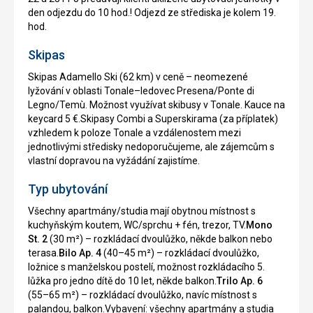
den odjezdu do 10 hod.! Odjezd ze střediska je kolem 19.
hod.
Skipas
Skipas Adamello Ski (62 km) v ceně – neomezené
lyžování v oblasti Tonale–ledovec Presena/Ponte di
Legno/Temù. Možnost využívat skibusy v Tonale. Kauce na
keycard 5 €.Skipasy Combi a Superskirama (za příplatek)
vzhledem k poloze Tonale a vzdálenostem mezi
jednotlivými středisky nedoporučujeme, ale zájemcům s
vlastní dopravou na vyžádání zajistíme.
Typ ubytování
Všechny apartmány/studia mají obytnou místnost s
kuchyňským koutem, WC/sprchu + fén, trezor, TV.
Mono
St. 2
(30 m²) – rozkládací dvoulůžko, někde balkon nebo
terasa.
Bilo Ap. 4
(40–45 m²) – rozkládací dvoulůžko,
ložnice s manželskou postelí, možnost rozkládacího 5.
lůžka pro jedno dítě do 10 let, někde balkon.
Trilo Ap. 6
(55–65 m²) – rozkládací dvoulůžko, navíc místnost s
palandou, balkon.Vybavení: všechny apartmány a studia