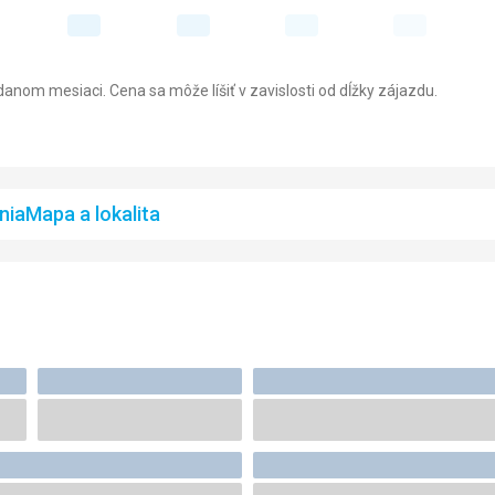
anom mesiaci. Cena sa môže líšiť v zavislosti od dĺžky zájazdu.
nia
Mapa a lokalita