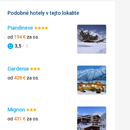
Podobné hotely v tejto lokalite
Piandineve
Hodnotenie:
4/5
od
194
€
za os.
3,5
/ 5
Hodnotenie
Gardenia
Hodnotenie:
3/5
od
428
€
za os.
Mignon
Hodnotenie:
3/5
od
431
€
za os.