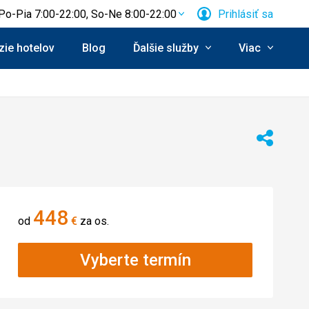
Po-Pia 7:00-22:00, So-Ne 8:00-22:00
Prihlásiť sa
ie hotelov
Blog
Ďalšie služby
Viac
Zdieľať
448
od
€
za os.
Vyberte termín