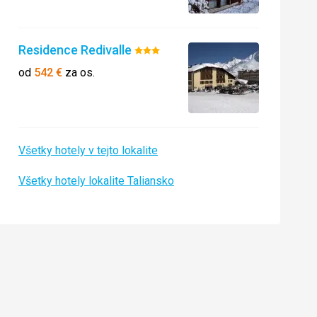
Residence Redivalle
Hodnotenie:
3/5
od
542
€
za os.
Všetky hotely v tejto lokalite
Všetky hotely lokalite Taliansko