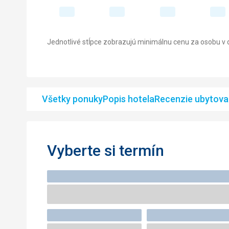
Jednotlivé stĺpce zobrazujú minimálnu cenu za osobu v d
Všetky ponuky
Popis hotela
Recenzie ubytova
Vyberte si termín