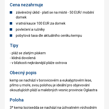
Cena nezahrnuje
závěrečný úklid - platí se na místě - 50 EUR/ mobilní
domek
vratná kauce 100 EUR za domek
povlečení a ručníky
pobytová taxa dle aktuálního ceníku kempu
Tipy
- pláž se zlatým pískem
- klidná dovolená
- v blízkosti nejkrásnější pláže ostrova
Obecný popis
kemp se nachází v borovicovém a eukalyptovém lese,
přímo u moře, svou polohou je ideální pro objevování
okouzlujících pláží a malebných vesnic provincie Ogliastra
Poloha
3* kemp Iscrixedda se nachází na úchvatném východním