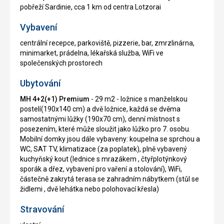
pobřeží Sardinie, cca 1 km od centra Lotzorai
Vybavení
centrální recepce, parkoviště, pizzerie, bar, zmrzlinárna,
minimarket, prádelna, lékařská služba, WiFi ve
společenských prostorech
Ubytování
MH 4+2(+1) Premium
- 29 m2 - ložnice s manželskou
postelí(190x140 cm) a dvě ložnice, každá se dvěma
samostatnými lůžky (190x70 cm), denní místnost s
posezením, které může sloužit jako lůžko pro 7. osobu.
Mobilní domky jsou dále vybaveny: koupelna se sprchou a
WC, SAT TV, klimatizace (za poplatek), plně vybavený
kuchyňský kout (lednice s mrazákem , čtyřplotýnkový
sporák a dřez, vybavení pro vaření a stolování), WiFi,
částečně zakrytá terasa se zahradním nábytkem (stůl se
židlemi , dvě lehátka nebo polohovací křesla)
Stravování