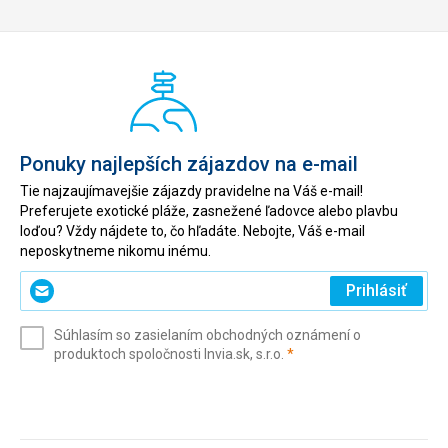
Ponuky najlepších zájazdov na e-mail
Tie najzaujímavejšie zájazdy pravidelne na Váš e-mail!
Preferujete exotické pláže, zasnežené ľadovce alebo plavbu
loďou? Vždy nájdete to, čo hľadáte. Nebojte, Váš e-mail
neposkytneme nikomu inému.
Zadajte
Prihlásiť
svoj
e-
Súhlasím so zasielaním obchodných oznámení o
mail
(povinné)
produktoch spoločnosti Invia.sk, s.r.o.
*
(povinné)
*