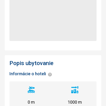
Popis ubytovanie
Informácie o hoteli
Informácie
Vzdialenosť
Vzdialenosť
od
od
pláže
centra
0 m
1000 m
mesta