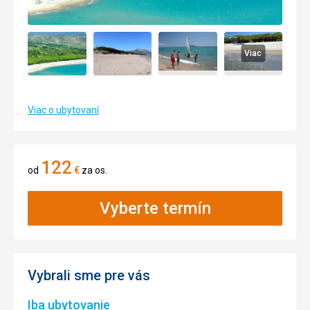
Viac
Viac o ubytovaní
122
od
€
za os.
Vyberte termín
Vybrali sme pre vás
Iba ubytovanie