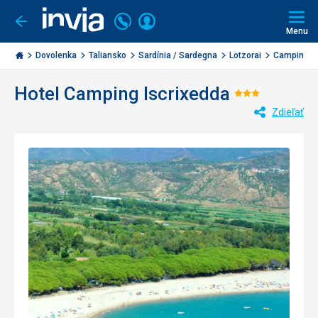
Volajte
Prihlásiť
Ísť
späť
+421
Menu
sa
2
Invia.sk
3221
Dovolenka
Taliansko
Sardínia / Sardegna
Lotzorai
Camping Is
0477
Hotel Camping Iscrixedda
Hodnoteni
Zdieľať
3/5