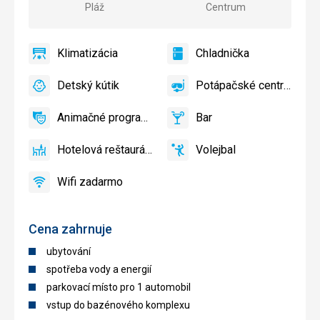
Pláž
Centrum
Klimatizácia
Chladnička
áno
Klimatizácia
áno
Chladnička
Detský kútik
Potápačské centrum
áno
Detský
áno
Potápačské
kútik,
centrum
Animačné programy
Bar
Detské
áno
Animačné
áno
Bar
ihrisko
programy
Hotelová reštaurácia
Volejbal
áno
Hotelová
áno
Volejbal
reštaurácia
Wifi zadarmo
áno
Wifi
zadarmo
Cena zahrnuje
ubytování
spotřeba vody a energií
parkovací místo pro 1 automobil
vstup do bazénového komplexu