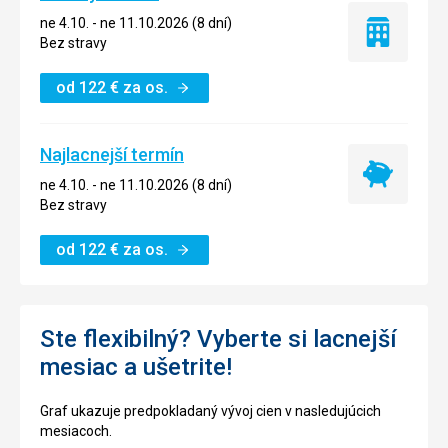
ne 4.10. - ne 11.10.2026 (8 dní)
Iba
Bez stravy
ubytovanie
od
122
€
za os.
Najlacnejší termín
Najlacnejší
ne 4.10. - ne 11.10.2026 (8 dní)
termín
Bez stravy
od
122
€
za os.
Ste flexibilný? Vyberte si lacnejší
mesiac a ušetrite!
Graf ukazuje predpokladaný vývoj cien v nasledujúcich
mesiacoch.