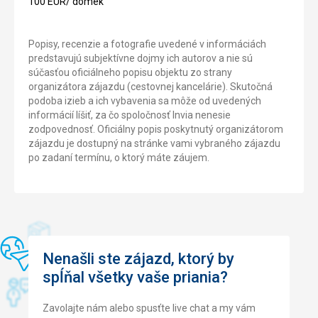
100 EUR/ domek
Popisy, recenzie a fotografie uvedené v informáciách
predstavujú subjektívne dojmy ich autorov a nie sú
súčasťou oficiálneho popisu objektu zo strany
organizátora zájazdu (cestovnej kancelárie). Skutočná
podoba izieb a ich vybavenia sa môže od uvedených
informácií líšiť, za čo spoločnosť Invia nenesie
zodpovednosť. Oficiálny popis poskytnutý organizátorom
zájazdu je dostupný na stránke vami vybraného zájazdu
po zadaní termínu, o ktorý máte záujem.
Nenašli ste zájazd, ktorý by
spĺňal všetky vaše priania?
Zavolajte nám alebo spusťte live chat a my vám