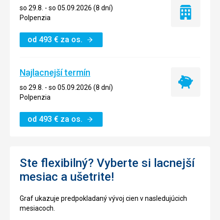
so 29.8. - so 05.09.2026 (8 dní)
Iba
Polpenzia
ubytovanie
od
493
€
za os.
Najlacnejší termín
Najlacnejší
so 29.8. - so 05.09.2026 (8 dní)
termín
Polpenzia
od
493
€
za os.
Ste flexibilný? Vyberte si lacnejší
mesiac a ušetrite!
Graf ukazuje predpokladaný vývoj cien v nasledujúcich
mesiacoch.