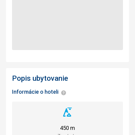
Popis ubytovanie
Informácie o hoteli
Informácie
Vzdialenosť
od
zjazdovky
450 m