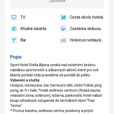
Zjazdovka
TV
Cesta okolo hotela
áno
TV
áno
Cesta
okolo
Kľudná lokalita
Zastávka skibusu
hotela
áno
Kľudná
áno
Zastávka
lokalita
skibusu
Bar
Hotelová reštaurácia
áno
Bar
áno
Hotelová
reštaurácia
Popis
Sport Hotel Stella Alpina vyniká nad ostatními širokou
nabídkou sportovních a zábavných aktivit, které pro své
klienty pořádá vždy pravidelně od pondělí do pátku.
Vybavení a služby:
recepce, restaurace, bar, herna pro děti, stolní fotbal, ping
pong, wi-fi v hale, *malé wellness centrum (finská sauna,
relaxační zóna, solárium), lyžárna, parkoviště, hotel nabízí
koupi výhodných vstupenek do termálních lázní "Pejo
Terme"
* Provoz bazénu, wellness centra, posilovny a jiných