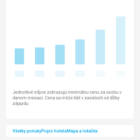
Jednotlivé stĺpce zobrazujú minimálnu cenu za osobu v
danom mesiaci. Cena sa môže líšiť v zavislosti od dĺžky
zájazdu.
Všetky ponuky
Popis hotela
Mapa a lokalita