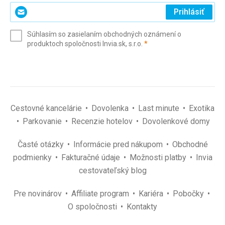
Zadajte
Prihlásiť
svoj
e-
Súhlasím so zasielaním obchodných oznámení o
mail
(povinné)
produktoch spoločnosti Invia.sk, s.r.o.
*
(povinné)
*
Cestovné kancelárie
Dovolenka
Last minute
Exotika
Parkovanie
Recenzie hotelov
Dovolenkové domy
Časté otázky
Informácie pred nákupom
Obchodné
podmienky
Fakturačné údaje
Možnosti platby
Invia
cestovateľský blog
Pre novinárov
Affiliate program
Kariéra
Pobočky
O spoločnosti
Kontakty