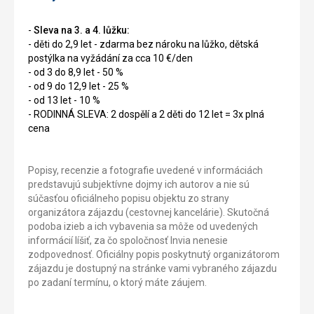
-
Sleva na 3. a 4. lůžku:
- děti do 2,9 let - zdarma bez nároku na lůžko, dětská
postýlka na vyžádání za cca 10 €/den
- od 3 do 8,9 let - 50 %
- od 9 do 12,9 let - 25 %
- od 13 let - 10 %
- RODINNÁ SLEVA: 2 dospělí a 2 děti do 12 let = 3x plná
cena
Popisy, recenzie a fotografie uvedené v informáciách
predstavujú subjektívne dojmy ich autorov a nie sú
súčasťou oficiálneho popisu objektu zo strany
organizátora zájazdu (cestovnej kancelárie). Skutočná
podoba izieb a ich vybavenia sa môže od uvedených
informácií líšiť, za čo spoločnosť Invia nenesie
zodpovednosť. Oficiálny popis poskytnutý organizátorom
zájazdu je dostupný na stránke vami vybraného zájazdu
po zadaní termínu, o ktorý máte záujem.