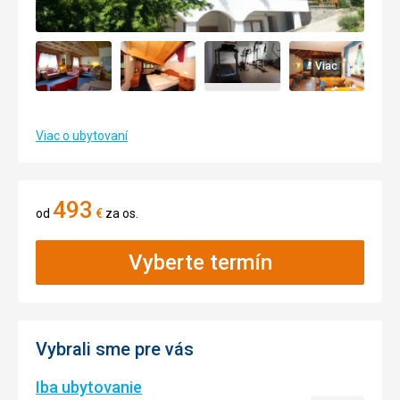
Viac
Viac o ubytovaní
493
od
€
za os.
Vyberte termín
Vybrali sme pre vás
Iba ubytovanie