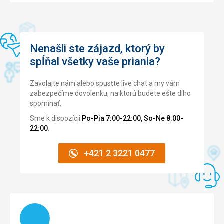
Nenašli ste zájazd, ktorý by
spĺňal všetky vaše priania?
Zavolajte nám alebo spusťte live chat a my vám
zabezpečíme dovolenku, na ktorú budete ešte dlho
spomínať.
Sme k dispozícii
Po-Pia 7:00-22:00, So-Ne 8:00-
22:00
.
+421 2 3221 0477
Načítam