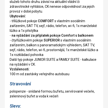
služeb tohoto druhu závisí na aktuální vládní či
zdravotnické vyhlášce, CK nenese odpovědnost za jejich
provoz v době pobytu.
Ubytování:
- třílůžkové pokoje
COMFORT
s vlastním sociálním
zařízením, SAT TV, sejf, rádio, telefon, wi-fi, 1x manželské
lůžko a 1x přistýlka
-
na vyžádání za příplatek pokoje Comfort s balkonem
- čtyřlůžkovém pokoje
SUPERIOR
s vlastním sociálním
zařízením, balkon s panoramatickým výhledem, SAT TV,
sejf, rádio, telefon, wi-fi, prostornější, 1x manželské lůžko a
1x rozkládací pohovka
Další typ pokoje JUNIOR SUITE a FAMILY SUITE - kalkulace
na vyžádání v CK.
Vzdálenosti:
100 m od zastávky veřejného autobusu
Stravování
polopenze - snídaně formou bufetu, servírované večeře,
zeleninový bufet a voda k večeři
Slevy: