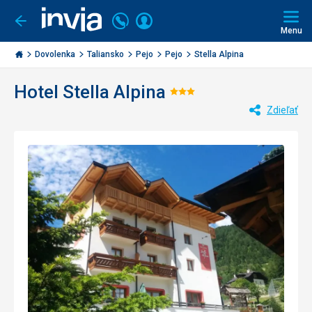
Volajte
Prihlásiť
Ísť
späť
+421
Menu
sa
2
Invia.sk
3221
Dovolenka
Taliansko
Pejo
Pejo
Stella Alpina
0477
Hotel Stella Alpina
Hodnotenie:
Zdieľať
3/5